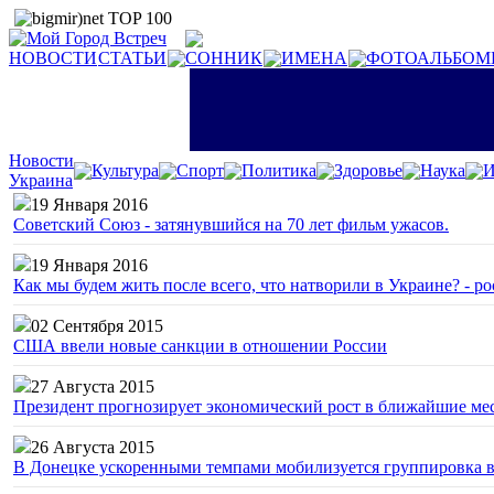
НОВОСТИ
СТАТЬИ
СОННИК
ИМЕНА
ФОТОАЛЬБОМ
Новости
Культура
Спорт
Политика
Здоровье
Наука
И
Украина
19 Января 2016
Советский Союз - затянувшийся на 70 лет фильм ужасов.
19 Января 2016
Как мы будем жить после всего, что натворили в Украине? - р
02 Сентября 2015
США ввели новые санкции в отношении России
27 Августа 2015
Президент прогнозирует экономический рост в ближайшие ме
26 Августа 2015
В Донецке ускоренными темпами мобилизуется группировка 