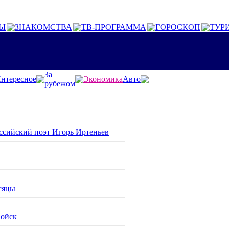
Ы
ЗНАКОМСТВА
ТВ-ПРОГРАММА
ГОРОСКОП
ТУР
За
нтересное
Экономика
Авто
рубежом
оссийский поэт Игорь Иртеньев
сяцы
войск