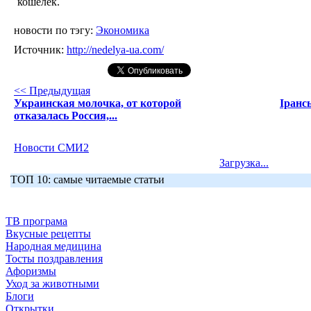
кошелёк.
новости по тэгу:
Экономика
Источник:
http://nedelya-ua.com/
<< Предыдущая
Украинская молочка, от которой
Іранс
отказалась Россия,...
Новости СМИ2
Загрузка...
ТОП 10: самые читаемые статьи
ТВ програма
Вкусные рецепты
Народная медицина
Тосты поздравления
Афоризмы
Уход за животными
Блоги
Открытки