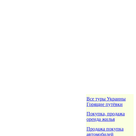
Все туры Украины
Горящие путёвки
Покупка, продажа
оренда жилья
Продажа покупка
автомобилей