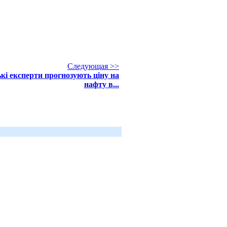
Следующая >>
ькі експерти прогнозують ціну на
нафту в...