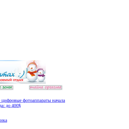
 цифровые фотоаппараты начала
да: до 400$
ика