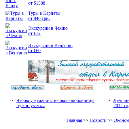
от $1388
Туры в Карпаты
Подборка
от 840 грн.
фотопозитива 2
Экскурсии в Чехию
от €72
Экскурсии в Венгрию
от €60
Чтобы у мужчины не было любовницы,
Лучшие
нужно уметь...
2012 го
Главная
>>
Новости
>>
Эконом