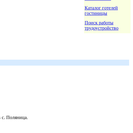
Каталог готелей
гостиницы
Поиск работы
трудоустройство
 с. Поляница.