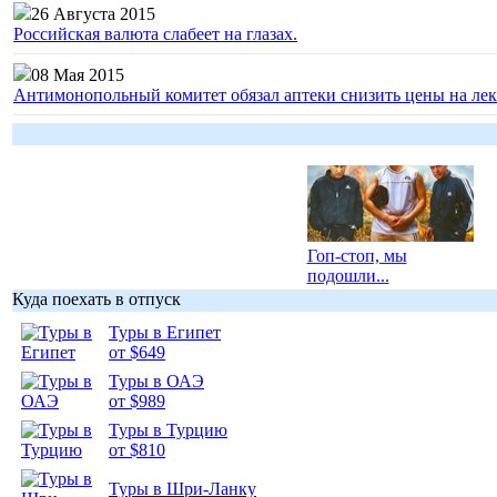
26 Августа 2015
Российская валюта слабеет на глазах.
08 Мая 2015
Антимонопольный комитет обязал аптеки снизить цены на лек
Гоп-стоп, мы
подошли...
Куда поехать в отпуск
Туры в Египет
от $649
Туры в ОАЭ
от $989
Подборка
фотопозитива 1
Туры в Турцию
от $810
Туры в Шри-Ланку