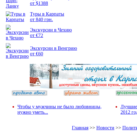
от $1388
Туры в Карпаты
Подборка
от 840 грн.
фотопозитива 2
Экскурсии в Чехию
от €72
Экскурсии в Венгрию
от €60
Чтобы у мужчины не было любовницы,
Лучшие
нужно уметь...
2012 го
Главная
>>
Новости
>>
Полит