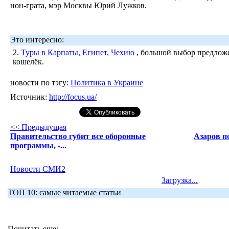
нон-грата, мэр Москвы Юрий Лужков.
Это интересно:
2.
Туры в Карпаты, Египет, Чехию
, большой выбор предложе
кошелёк.
новости по тэгу:
Политика в Украине
Источник:
http://focus.ua/
<< Предыдущая
Правительство губит все оборонные
Азаров п
программы, -...
Новости СМИ2
Загрузка...
ТОП 10: самые читаемые статьи
Почитать еще: