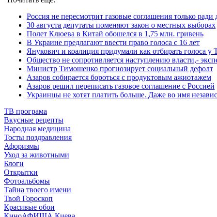
Россия не пересмотрит газовые соглашения только ради
30 августа депутаты поменяют закон о местных выборах
Полет Клюева в Китай обошелся в 1,75 млн. гривень
В Украине предлагают ввести право голоса с 16 лет
Янукович и коалиция придумали как отбирать голоса у
Общество не сопротивляется наступлению власти,- эксп
Министр Тимошенко прогнозирует социальный дефолт
Азаров собирается бороться с продуктовым ажиотажем
Азаров решил переписать газовое соглашение с Россией
Украинцы не хотят платить больше. Даже во имя незави
ТВ програма
Вкусные рецепты
Народная медицина
Тосты поздравления
Афоризмы
Уход за животными
Блоги
Открытки
Фотоальбомы
Тайна твоего имени
Твой Гороскоп
Красивые обои
КиноАФИША Киева