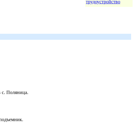
трудоустройство
 с. Поляница.
 подъемник.