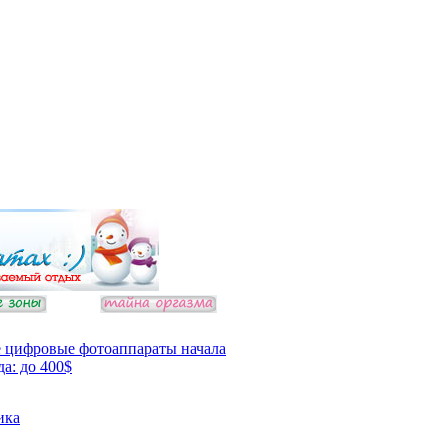
 цифровые фотоаппараты начала
да: до 400$
ика