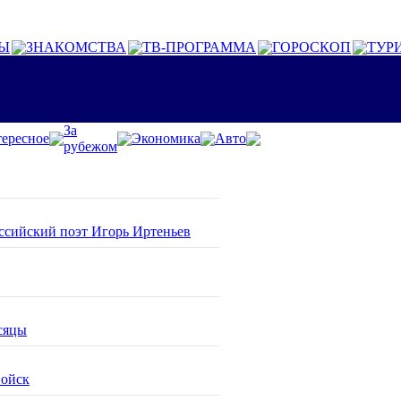
Ы
ЗНАКОМСТВА
ТВ-ПРОГРАММА
ГОРОСКОП
ТУР
За
ересное
Экономика
Авто
рубежом
оссийский поэт Игорь Иртеньев
сяцы
войск