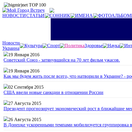
НОВОСТИ
СТАТЬИ
СОННИК
ИМЕНА
ФОТОАЛЬБОМ
Новости
Культура
Спорт
Политика
Здоровье
Наука
Инт
Украина
19 Января 2016
Советский Союз - затянувшийся на 70 лет фильм ужасов.
19 Января 2016
Как мы будем жить после всего, что натворили в Украине? - р
02 Сентября 2015
США ввели новые санкции в отношении России
27 Августа 2015
Президент прогнозирует экономический рост в ближайшие ме
26 Августа 2015
В Донецке ускоренными темпами мобилизуется группировка 