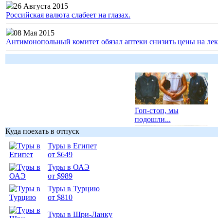
26 Августа 2015
Российская валюта слабеет на глазах.
08 Мая 2015
Антимонопольный комитет обязал аптеки снизить цены на лек
Гоп-стоп, мы
подошли...
Куда поехать в отпуск
Туры в Египет
от $649
Туры в ОАЭ
Подборка
от $989
фотопозитива 1
Туры в Турцию
от $810
Туры в Шри-Ланку