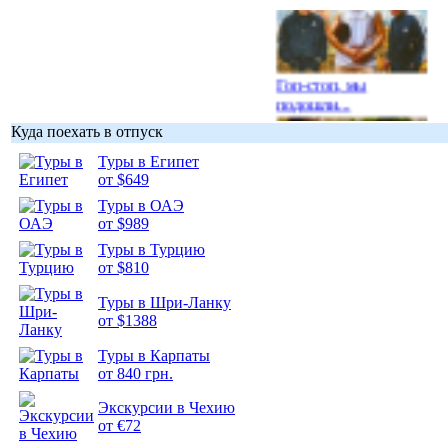
Гоп-стоп, мы
подошли...
Куда поехать в отпуск
Туры в Египет
от $649
Туры в ОАЭ
Подборка
от $989
фотопозитива 1
Туры в Турцию
от $810
Туры в Шри-Ланку
от $1388
Подборка
Туры в Карпаты
фотопозитива 2
от 840 грн.
Экскурсии в Чехию
от €72