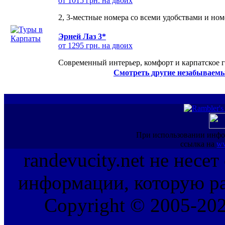
от 1015 грн. на двоих
2, 3-местные номера со всеми удобствами и но
Эрней Лаз 3*
от 1295 грн. на двоих
Современный интерьер, комфорт и карпатское г
Смотреть другие незабываемы
При использовании инфо
ссылка на
ww
randevucity.net не несе
информации, которую ра
Copyright © 2005-202