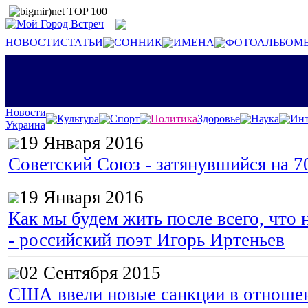
НОВОСТИ
СТАТЬИ
СОННИК
ИМЕНА
ФОТОАЛЬБОМ
Новости
Культура
Спорт
Политика
Здоровье
Наука
Инт
Украина
19 Января 2016
Советский Союз - затянувшийся на 7
19 Января 2016
Как мы будем жить после всего, что 
- российский поэт Игорь Иртеньев
02 Сентября 2015
США ввели новые санкции в отноше