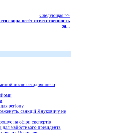
Следующая >>
его свора несёт ответственность
за...
раиной после сегодняшнего
рийоми
ни
для регіону
розженуть, санкцій Януковичу не
рошує на ефіри експертів
и для майбутнього президента
ночь на 16 января