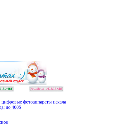
 цифровые фотоаппараты начала
да: до 400$
сное