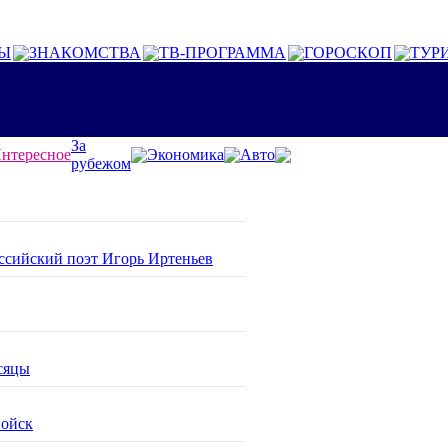
Ы
ЗНАКОМСТВА
ТВ-ПРОГРАММА
ГОРОСКОП
ТУР
За
нтересное
Экономика
Авто
рубежом
оссийский поэт Игорь Иртеньев
сяцы
войск