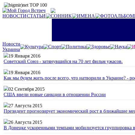
НОВОСТИ
СТАТЬИ
СОННИК
ИМЕНА
ФОТОАЛЬБОМ
Новости
Культура
Спорт
Политика
Здоровье
Наука
И
Украина
19 Января 2016
Советский Союз - затянувшийся на 70 лет фильм ужасов.
19 Января 2016
Как мы будем жить после всего, что натворили в Украине? - р
02 Сентября 2015
США ввели новые санкции в отношении России
27 Августа 2015
Президент прогнозирует экономический рост в ближайшие ме
26 Августа 2015
В Донецке ускоренными темпами мобилизуется группировка 