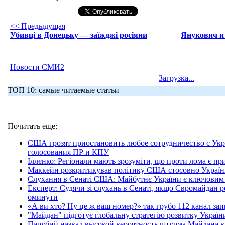
<< Предыдущая
Убивці в Донецьку — заїжджі росіяни
Янукович и 
Новости СМИ2
Загрузка...
ТОП 10: самые читаемые статьи
Почитать еще:
США грозят приостановить любое сотрудничество с Ук
голосования ПР и КПУ
Іллєнко: Регіонали мають зрозуміти, що проти лома є п
Маккейн розкритикував політику США стосовно Украї
Слухання в Сенаті США: Майбутнє України є ключовим 
Експерт: Судячи зі слухань в Сенаті, якщо Євромайдан 
оминути
«А ви хто? Ну це ж ваш номер?» так грубо 112 канал зап
"Майдан" підготує глобальну стратегію розвитку Україн
Парубий назвал высокой вероятность штурма Майдана в 