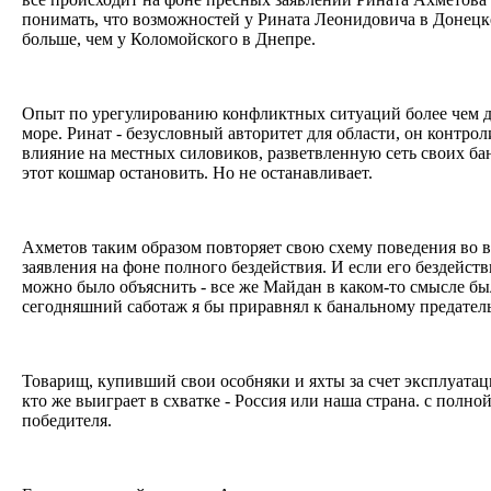
понимать, что возможностей у Рината Леонидовича в Донецке
больше, чем у Коломойского в Днепре.
Опыт по урегулированию конфликтных ситуаций более чем д
море. Ринат - безусловный авторитет для области, он контро
влияние на местных силовиков, разветвленную сеть своих ба
этот кошмар остановить. Но не останавливает.
Ахметов таким образом повторяет свою схему поведения во 
заявления на фоне полного бездействия. И если его бездейст
можно было объяснить - все же Майдан в каком-то смысле бы
сегодняшний саботаж я бы приравнял к банальному предател
Товарищ, купивший свои особняки и яхты за счет эксплуата
кто же выиграет в схватке - Россия или наша страна. с полно
победителя.