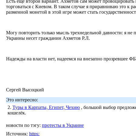
Есть еще второй вариант. Ахметов сам может провоцировать 
торговаться с Киевом. В таком случае я приравниваю это к рас
разменной монетой в этой игре может стать государственнос
Могу повторить только мысль трехнедельной давности: я не 
Украины несет гражданин Ахметов Р.Л.
Надежды на власти нет, надеемся на внезапно прозревшее Ф
Сергей Высоцкий
Это интересно:
2.
Туры в Карпаты, Египет, Чехию
, большой выбор предложе
кошелёк.
новости по тэгу:
протесты в Украине
Источник:
https: