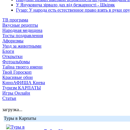
У Януковича зірвало дах від безкарності - Шкіряк
Гузар: У народа есть естественное право взять в руки ор
ТВ програма
Вкусные рецепты
Народная медицина
Тосты поздравления
Афоризмы
Уход за животными
Блоги
Открытки
Фотоальбомы
Тайна твоего имени
Твой Гороскоп
Красивые обои
КиноАФИША Киева
Туризм КАРПАТЫ
Игры Онлайн
Статьи
загрузка...
Туры в Карпаты