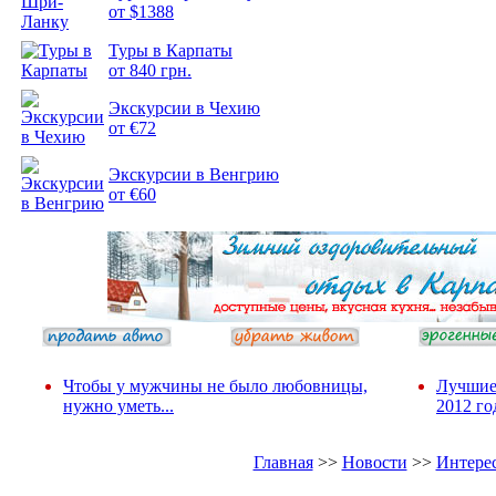
от $1388
Подборка
Туры в Карпаты
фотопозитива 2
от 840 грн.
Экскурсии в Чехию
от €72
Экскурсии в Венгрию
от €60
Чтобы у мужчины не было любовницы,
Лучшие
нужно уметь...
2012 го
Главная
>>
Новости
>>
Интере