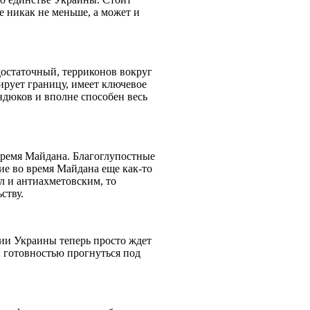
 никак не меньше, а может и
остаточный, терриконов вокруг
лирует границу, имеет ключевое
ндюков и вполне способен весь
время Майдана. Благоглупостные
вие во время Майдана еще как-то
л и антиахметовским, то
ьству.
ции Украины теперь просто ждет
й готовностью прогнуться под