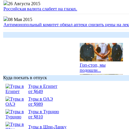
26 Августа 2015
Российская валюта слабеет на глазах.
08 Мая 2015
Антимонопольный комитет обязал аптеки снизить цены на лек
Гоп-стоп, мы
подошли...
Куда поехать в отпуск
Туры в Египет
от $649
Туры в ОАЭ
Подборка
от $989
фотопозитива 1
Туры в Турцию
от $810
Туры в Шри-Ланку