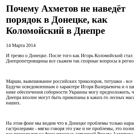
Почему Ахметов не наведёт
порядок в Донецке, как
Коломойский в Днепре
14 Марта 2014
И трезво о Донецке. После того как Игорь Коломойский стал
Днепропетровщины все скажем так спорные вопросы в регио
Марши, вывешивание российских триколоров, титушки - все 
Будучи осведомленным о характере Игоря Валерьевича и о ш
ниве обеспечения соборности Украины могу предположить, ч
Днепра вполне могут быть прикопаны в каких-то лесных масс
наших.
На этом фоне мы видим что в Донецке проблемы только нара
гастролерами - мягко говоря это уже и не проблемы, это по
все происходит на фоне пресных заявлений Рината Ахметова