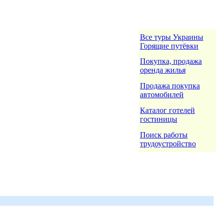
Все туры Украины
Горящие путёвки
Покупка, продажа
оренда жилья
Продажа покупка
автомобилей
Каталог готелей
гостиницы
Поиск работы
трудоустройство