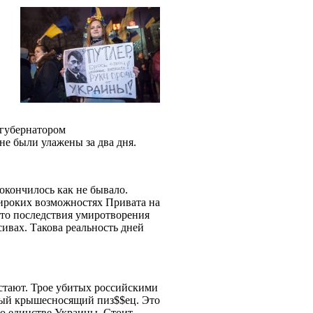
 губернатором
не были улажены за два дня.
окончилось как не бывало.
ироких возможностях Привата на
то последствия умиротворения
ивах. Такова реальность дней
стают. Трое убитых российскими
лный крышесносящий пиз$$ец. Это
 о единстве Украины. Стоит