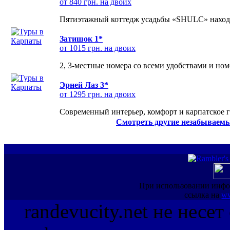
от 840 грн. на двоих
Пятиэтажный коттедж усадьбы «SHULC» находит
Затишок 1*
от 1015 грн. на двоих
2, 3-местные номера со всеми удобствами и но
Эрней Лаз 3*
от 1295 грн. на двоих
Современный интерьер, комфорт и карпатское г
Смотреть другие незабываемы
При использовании инфо
ссылка на
ww
randevucity.net не несе