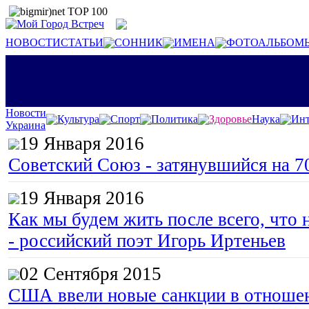
НОВОСТИ
СТАТЬИ
СОННИК
ИМЕНА
ФОТОАЛЬБОМ
Новости
Культура
Спорт
Политика
Здоровье
Наука
Инт
Украина
19 Января 2016
Советский Союз - затянувшийся на 7
19 Января 2016
Как мы будем жить после всего, что 
- российский поэт Игорь Иртеньев
02 Сентября 2015
США ввели новые санкции в отноше