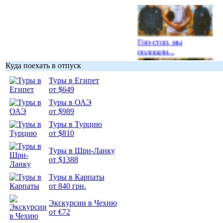
Гоп-стоп, мы
подошли...
Куда поехать в отпуск
Туры в Египет
от $649
Туры в ОАЭ
Подборка
от $989
фотопозитива 1
Туры в Турцию
от $810
Туры в Шри-Ланку
от $1388
Подборка
Туры в Карпаты
фотопозитива 2
от 840 грн.
Экскурсии в Чехию
от €72