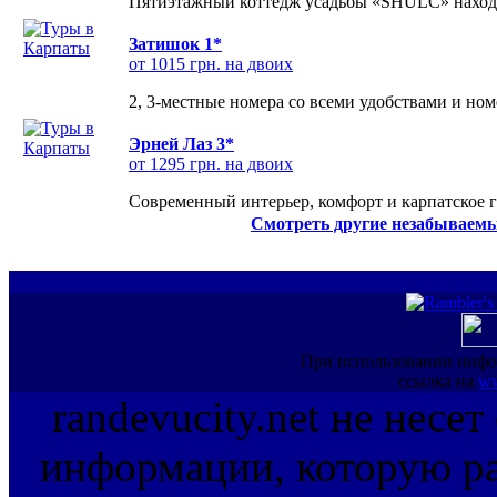
Пятиэтажный коттедж усадьбы «SHULC» находит
Затишок 1*
от 1015 грн. на двоих
2, 3-местные номера со всеми удобствами и но
Эрней Лаз 3*
от 1295 грн. на двоих
Современный интерьер, комфорт и карпатское г
Смотреть другие незабываемы
При использовании инфо
ссылка на
ww
randevucity.net не несе
информации, которую ра