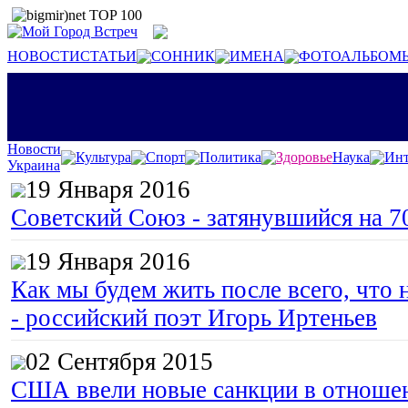
НОВОСТИ
СТАТЬИ
СОННИК
ИМЕНА
ФОТОАЛЬБОМ
Новости
Культура
Спорт
Политика
Здоровье
Наука
Инт
Украина
19 Января 2016
Советский Союз - затянувшийся на 7
19 Января 2016
Как мы будем жить после всего, что 
- российский поэт Игорь Иртеньев
02 Сентября 2015
США ввели новые санкции в отноше