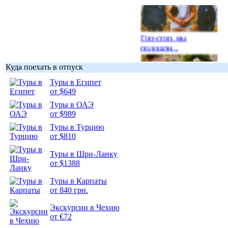
Гоп-стоп, мы
подошли...
Куда поехать в отпуск
Туры в Египет
от $649
Подборка
Туры в ОАЭ
фотопозитива 1
от $989
Туры в Турцию
от $810
Туры в Шри-Ланку
от $1388
Подборка
Туры в Карпаты
фотопозитива 2
от 840 грн.
Экскурсии в Чехию
от €72