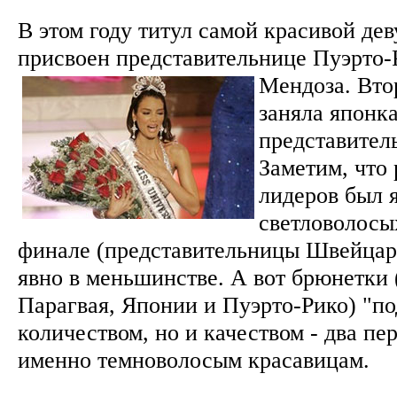
В этом году титул самой красивой де
присвоен представительнице Пуэрто-
Мендоза.
Вто
заняла японка,
представител
Заметим, что 
лидеров был я
светловолосы
финале (представительницы Швейца
явно в меньшинстве. А вот брюнетки
Парагвая, Японии и Пуэрто-Рико) "по
количеством, но и качеством - два пе
именно темноволосым красавицам.