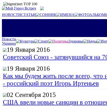
НОВОСТИ
СТАТЬИ
СОННИК
ИМЕНА
ФОТОАЛЬБОМ
Новости
Культура
Спорт
Политика
Здоровье
Наука
Инт
Украина
19 Января 2016
Советский Союз - затянувшийся на 7
19 Января 2016
Как мы будем жить после всего, что 
- российский поэт Игорь Иртеньев
02 Сентября 2015
США ввели новые санкции в отноше