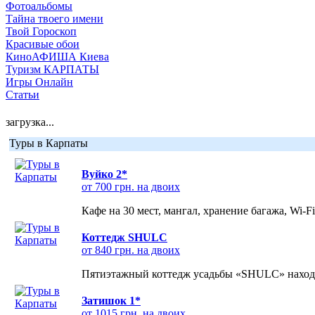
Фотоальбомы
Тайна твоего имени
Твой Гороскоп
Красивые обои
КиноАФИША Киева
Туризм КАРПАТЫ
Игры Онлайн
Статьи
загрузка...
Туры в Карпаты
Вуйко 2*
от 700 грн. на двоих
Кафе на 30 мест, мангал, хранение багажа, Wi-F
Коттедж SHULC
от 840 грн. на двоих
Пятиэтажный коттедж усадьбы «SHULC» находит
Затишок 1*
от 1015 грн. на двоих