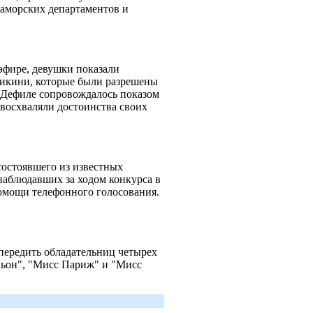
заморских департаментов и
эфире, девушки показали
бикини, которые были разрешены
. Дефиле сопровождалось показом
восхваляли достоинства своих
остоявшего из известных
 наблюдавших за ходом конкурса в
омощи телефонного голосования.
передить обладательниц четырех
ньон", "Мисс Париж" и "Мисс