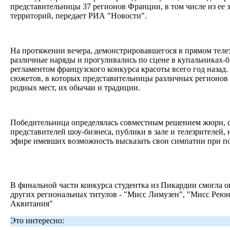
представительницы 37 регионов Франции, в том числе из ее 
территорий, передает РИА "Новости".
На протяжении вечера, демонстрировавшегося в прямом теле
различные наряды и прогуливались по сцене в купальниках-
регламентом французского конкурса красоты всего год назад
сюжетов, в которых представительницы различных регионов 
родных мест, их обычаи и традиции.
Победительница определялась совместным решением жюри, с
представителей шоу-бизнеса, публики в зале и телезрителей,
эфире имевших возможность высказать свои симпатии при п
В финальной части конкурса студентка из Пикардии смогла о
других региональных титулов - "Мисс Лимузен", "Мисс Рею
Аквитания"
Это интересно: