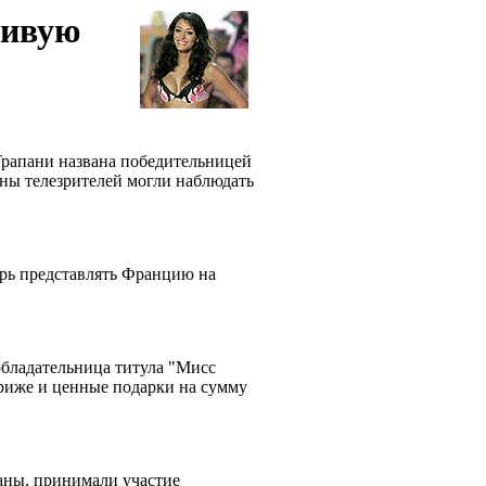
сивую
Трапани названа победительницей
ны телезрителей могли наблюдать
ерь представлять Францию на
бладательница титула "Мисс
риже и ценные подарки на сумму
раны, принимали участие