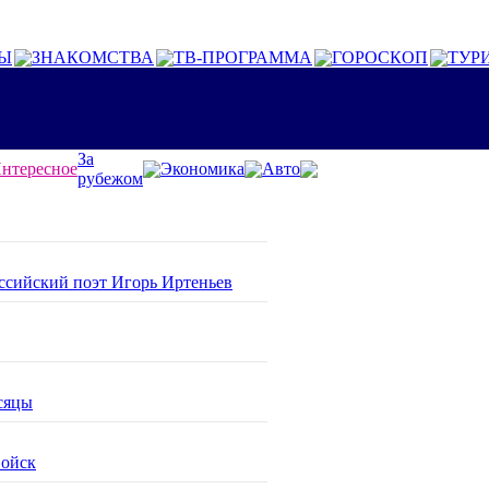
Ы
ЗНАКОМСТВА
ТВ-ПРОГРАММА
ГОРОСКОП
ТУР
За
нтересное
Экономика
Авто
рубежом
оссийский поэт Игорь Иртеньев
сяцы
войск