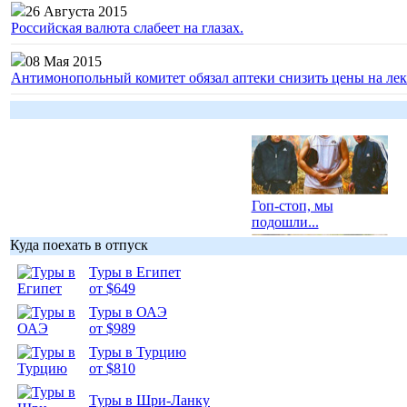
26 Августа 2015
Российская валюта слабеет на глазах.
08 Мая 2015
Антимонопольный комитет обязал аптеки снизить цены на лек
Гоп-стоп, мы
подошли...
Куда поехать в отпуск
Туры в Египет
от $649
Туры в ОАЭ
Подборка
от $989
фотопозитива 1
Туры в Турцию
от $810
Туры в Шри-Ланку