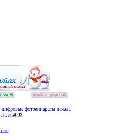
 цифровые фотоаппараты начала
да: до 400$
сное