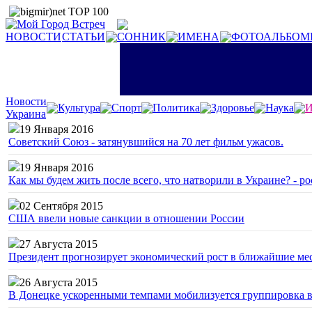
НОВОСТИ
СТАТЬИ
СОННИК
ИМЕНА
ФОТОАЛЬБОМ
Новости
Культура
Спорт
Политика
Здоровье
Наука
И
Украина
19 Января 2016
Советский Союз - затянувшийся на 70 лет фильм ужасов.
19 Января 2016
Как мы будем жить после всего, что натворили в Украине? - р
02 Сентября 2015
США ввели новые санкции в отношении России
27 Августа 2015
Президент прогнозирует экономический рост в ближайшие ме
26 Августа 2015
В Донецке ускоренными темпами мобилизуется группировка 