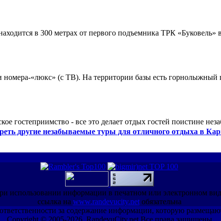
ходится в 300 метрах от первого подъемника ТРК «Буковель» в
 и номера-«люкс» (с ТВ). На территории базы есть горнолыжный
кое гостеприимство - все это делает отдых гостей поистине нез
реть другие незабываемые туры для отличного отдыха в Кар
ри использовании информации в печатном или электронном ви
ссылка на
www.randevucity.net
обязательна
ет ответственности за содержание информации, которую размещаю
Copyright © 2005-2026, RandevuCity.net Все права защищены.