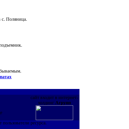
 с. Поляница.
 подъемник.
абываемым.
патах
сайт входит в интернет-
холдинг
Агрупп
де
т пользователи ресурса.