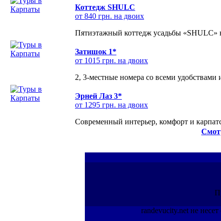
Коттедж SHULC
от 840 грн. на двоих
Пятиэтажный коттедж усадьбы «SHULC» на
Затишок 1*
от 1015 грн. на двоих
2, 3-местные номера со всеми удобствами
Эрней Лаз 3*
от 1295 грн. на двоих
Современный интерьер, комфорт и карпатс
Смот
П
randevucity.net не нес