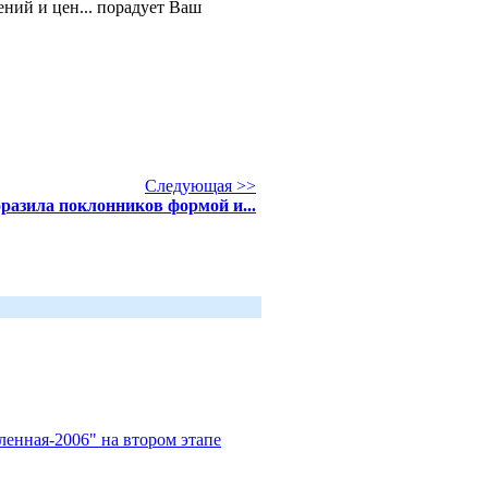
ний и цен... порадует Ваш
Следующая >>
разила поклонников формой и...
енная-2006" на втором этапе