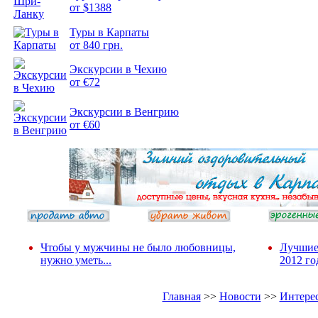
от $1388
Туры в Карпаты
Подборка
от 840 грн.
фотопозитива 2
Экскурсии в Чехию
от €72
Экскурсии в Венгрию
от €60
Чтобы у мужчины не было любовницы,
Лучшие
нужно уметь...
2012 го
Главная
>>
Новости
>>
Интере