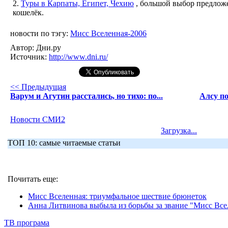
2.
Туры в Карпаты, Египет, Чехию
, большой выбор предложе
кошелёк.
новости по тэгу:
Мисс Вселенная-2006
Автор:
Дни.ру
Источник:
http://www.dni.ru/
<< Предыдущая
Варум и Агутин расстались, но тихо: по...
Алсу по
Новости СМИ2
Загрузка...
ТОП 10: самые читаемые статьи
Почитать еще:
Мисс Вселенная: триумфальное шествие брюнеток
Анна Литвинова выбыла из борьбы за звание "Мисс Всел
ТВ програма