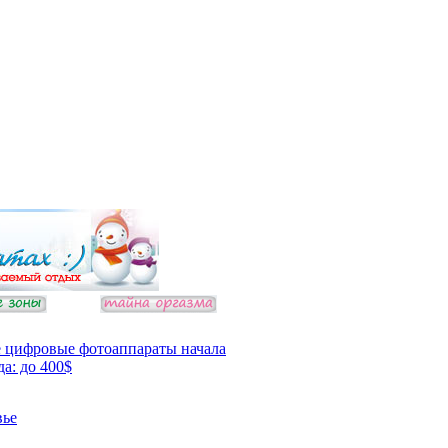
 цифровые фотоаппараты начала
да: до 400$
вье