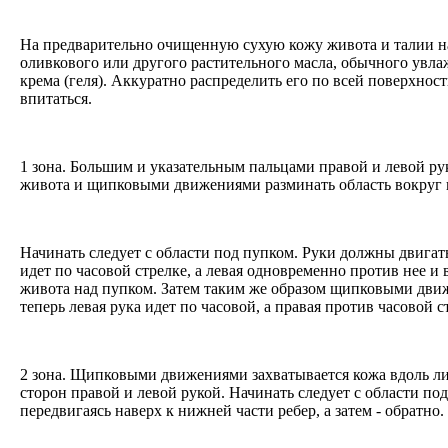
На предварительно очищенную сухую кожу живота и талии н
оливкового или другого растительного масла, обычного ув
крема (геля). Аккуратно распределить его по всей поверхнос
впитаться.
1 зона. Большим и указательным пальцами правой и левой ру
живота и щипковыми движениями разминать область вокруг
Начинать следует с области под пупком. Руки должны двигат
идет по часовой стрелке, а левая одновременно против нее и
живота над пупком. Затем таким же образом щипковыми движ
теперь левая рука идет по часовой, а правая против часовой 
2 зона. Щипковыми движениями захватывается кожа вдоль ли
сторон правой и левой рукой. Начинать следует с области по
передвигаясь наверх к нижней части ребер, а затем - обратно