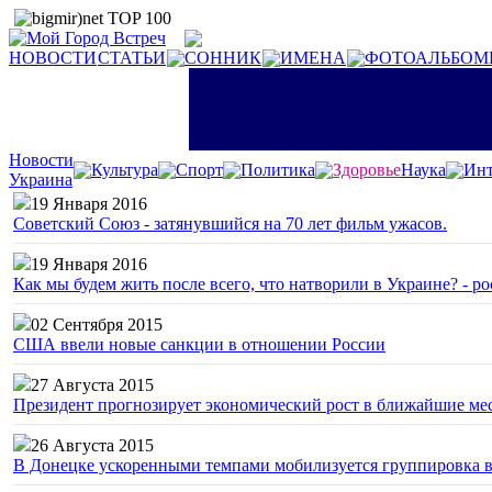
НОВОСТИ
СТАТЬИ
СОННИК
ИМЕНА
ФОТОАЛЬБОМ
Новости
Культура
Спорт
Политика
Здоровье
Наука
Инт
Украина
19 Января 2016
Советский Союз - затянувшийся на 70 лет фильм ужасов.
19 Января 2016
Как мы будем жить после всего, что натворили в Украине? - р
02 Сентября 2015
США ввели новые санкции в отношении России
27 Августа 2015
Президент прогнозирует экономический рост в ближайшие ме
26 Августа 2015
В Донецке ускоренными темпами мобилизуется группировка 