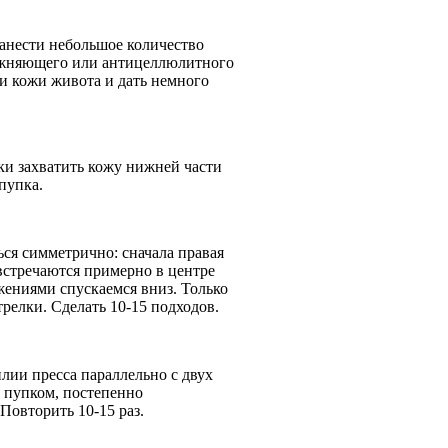
анести небольшое количество
лажняющего или антицеллюлитного
ти кожи живота и дать немного
ки захватить кожу нижней части
 пупка.
ься симметрично: сначала правая
 встречаются примерно в центре
ениями спускаемся вниз. Только
стрелки. Сделать 10-15 подходов.
лии пресса параллельно с двух
д пупком, постепенно
. Повторить 10-15 раз.