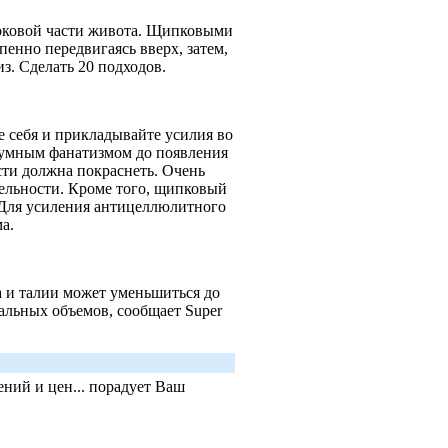
 боковой части живота. Щипковыми
енно передвигаясь вверх, затем,
из. Сделать 20 подходов.
 себя и прикладывайте усилия во
езумным фанатизмом до появления
сти должна покраснеть. Очень
дельности. Кроме того, щипковый
. Для усиления антицеллюлитного
ма.
 и талии может уменьшиться до
чальных объемов, сообщает Super
ний и цен... порадует Ваш