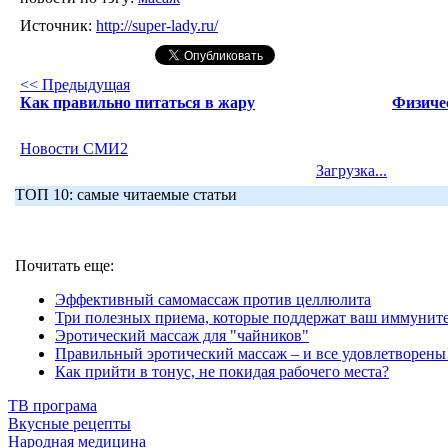
Источник:
http://super-lady.ru/
<< Предыдущая
Как правильно питаться в жару
Физиче
Новости СМИ2
Загрузка...
ТОП 10: самые читаемые статьи
Почитать еще:
Эффективный самомассаж против целлюлита
Три полезных приема, которые поддержат ваш иммунит
Эротический массаж для "чайников"
Правильный эротический массаж – и все удовлетворены
Как прийти в тонус, не покидая рабочего места?
ТВ програма
Вкусные рецепты
Народная медицина