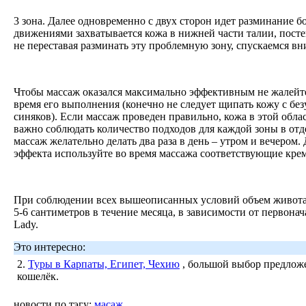
3 зона. Далее одновременно с двух сторон идет разминание
движениями захватывается кожа в нижней части талии, постеп
не переставая разминать эту проблемную зону, спускаемся вн
Чтобы массаж оказался максимально эффективным не жалейте
время его выполнения (конечно не следует щипать кожу с б
синяков). Если массаж проведен правильно, кожа в этой обла
важно соблюдать количество подходов для каждой зоны в от
массаж желательно делать два раза в день – утром и вечером
эффекта используйте во время массажа соответствующие кре
При соблюдении всех вышеописанных условий объем живота
5-6 сантиметров в течение месяца, в зависимости от первона
Lady.
Это интересно:
2.
Туры в Карпаты, Египет, Чехию
, большой выбор предложе
кошелёк.
новости по тэгу:
масаж