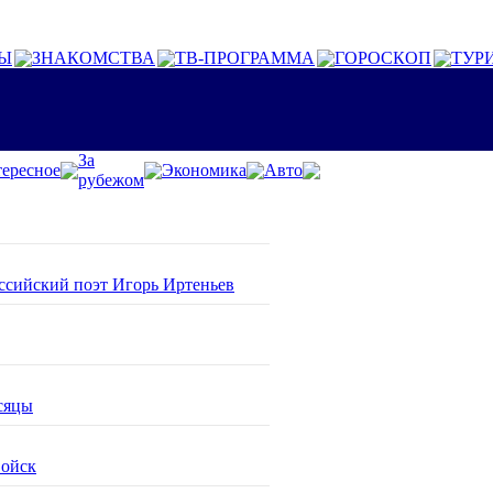
Ы
ЗНАКОМСТВА
ТВ-ПРОГРАММА
ГОРОСКОП
ТУР
За
ересное
Экономика
Авто
рубежом
оссийский поэт Игорь Иртеньев
сяцы
войск