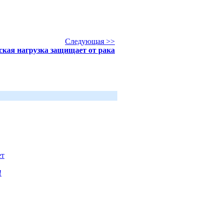
Следующая >>
ская нагрузка защищает от рака
ет
!