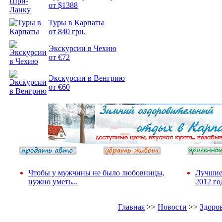
от $1388
Туры в Карпаты
Подборка
от 840 грн.
фотопозитива 2
Экскурсии в Чехию
от €72
Экскурсии в Венгрию
от €60
Чтобы у мужчины не было любовницы,
Лучшие
нужно уметь...
2012 го
Главная
>>
Новости
>>
Здоро