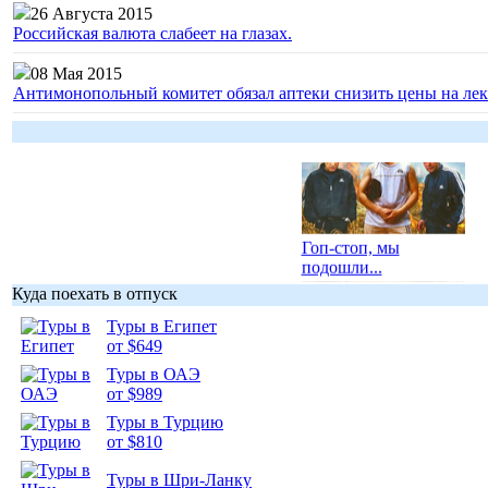
26 Августа 2015
Российская валюта слабеет на глазах.
08 Мая 2015
Антимонопольный комитет обязал аптеки снизить цены на лек
Гоп-стоп, мы
подошли...
Куда поехать в отпуск
Туры в Египет
от $649
Туры в ОАЭ
Подборка
от $989
фотопозитива 1
Туры в Турцию
от $810
Туры в Шри-Ланку