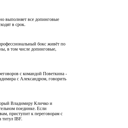
ьно выполняет все допинговые
ходят в срок.
ь профессиональный бокс живёт по
ны, в том числе допинговые,
реговоров с командой Поветкина -
ладимира с Александром, говорить
оторый Владимиру Кличко и
тельном поединке. Если
овам, приступит к переговорам с
а титул IBF.