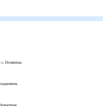
 с. Поляница.
 подъемник.
абываемым.