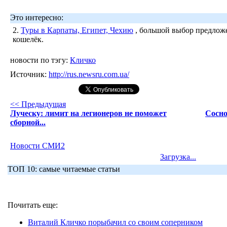
Это интересно:
2.
Туры в Карпаты, Египет, Чехию
, большой выбор предложе
кошелёк.
новости по тэгу:
Кличко
Источник:
http://rus.newsru.com.ua/
<< Предыдущая
Луческу: лимит на легионеров не поможет
Сосно
сборной...
Новости СМИ2
Загрузка...
ТОП 10: самые читаемые статьи
Почитать еще:
Виталий Кличко порыбачил со своим соперником