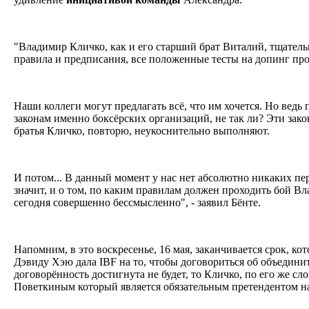
"Владимир Кличко, как и его старший брат Виталий, тщател
правила и предписания, все положенные тесты на допинг про
Наши коллеги могут предлагать всё, что им хочется. Но вед
законам именно боксёрских организаций, не так ли? Эти зако
братья Кличко, повторю, неукоснительно выполняют.
И потом... В данный момент у нас нет абсолютно никаких пе
значит, и о том, по каким правилам должен проходить бой В
сегодня совершенно бессмысленно", - заявил Бёнте.
Напомним, в это воскресенье, 16 мая, заканчивается срок, к
Дэвиду Хэю дала IBF на то, чтобы договориться об объедини
договорённость достигнута не будет, то Кличко, по его же сл
Поветкиным который является обязательным претендентом н