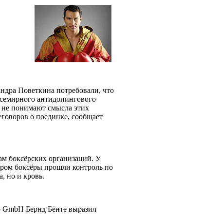
андра Поветкина потребовали, что
Всемирного антидопингового
м не понимают смысла этих
еговоров о поединке, сообщает
ам боксёрских организаций. У
дром боксёры прошли контроль по
а, но и кровь.
p GmbH Бернд Бёнте выразил