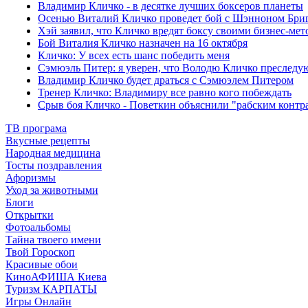
Владимир Кличко - в десятке лучших боксеров планеты
Осенью Виталий Кличко проведет бой с Шэнноном Бри
Хэй заявил, что Кличко вредят боксу своими бизнес-ме
Бой Виталия Кличко назначен на 16 октября
Кличко: У всех есть шанс победить меня
Сэмюэль Питер: я уверен, что Володю Кличко преследу
Владимир Кличко будет драться с Сэмюэлем Питером
Тренер Кличко: Владимиру все равно кого побеждать
Срыв боя Кличко - Поветкин объяснили "рабским контр
ТВ програма
Вкусные рецепты
Народная медицина
Тосты поздравления
Афоризмы
Уход за животными
Блоги
Открытки
Фотоальбомы
Тайна твоего имени
Твой Гороскоп
Красивые обои
КиноАФИША Киева
Туризм КАРПАТЫ
Игры Онлайн