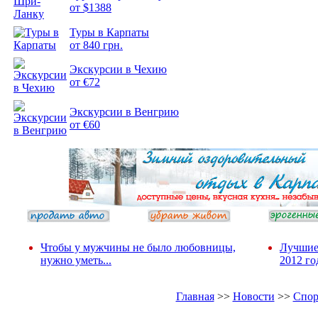
от $1388
Туры в Карпаты
Подборка
от 840 грн.
фотопозитива 2
Экскурсии в Чехию
от €72
Экскурсии в Венгрию
от €60
Чтобы у мужчины не было любовницы,
Лучшие
нужно уметь...
2012 го
Главная
>>
Новости
>>
Спор