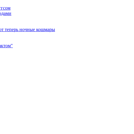
ггсом
тодами
ют теперь ночные кошмары
актом"