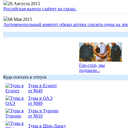
26 Августа 2015
Российская валюта слабеет на глазах.
08 Мая 2015
Антимонопольный комитет обязал аптеки снизить цены на лек
Гоп-стоп, мы
подошли...
Куда поехать в отпуск
Туры в Египет
от $649
Туры в ОАЭ
Подборка
от $989
фотопозитива 1
Туры в Турцию
от $810
Туры в Шри-Ланку