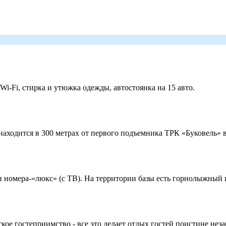
 Wi-Fi, стирка и утюжка одежды, автостоянка на 15 авто.
ходится в 300 метрах от первого подъемника ТРК «Буковель» в
 и номера-«люкс» (с ТВ). На территории базы есть горнолыжный
кое гостеприимство - все это делает отдых гостей поистине нез