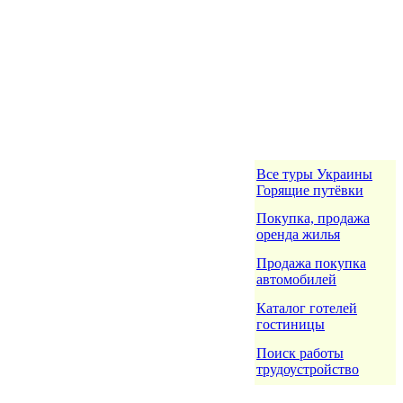
Все туры Украины
Горящие путёвки
Покупка, продажа
оренда жилья
Продажа покупка
автомобилей
Каталог готелей
гостиницы
Поиск работы
трудоустройство