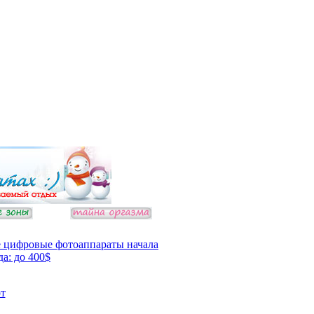
 цифровые фотоаппараты начала
да: до 400$
т