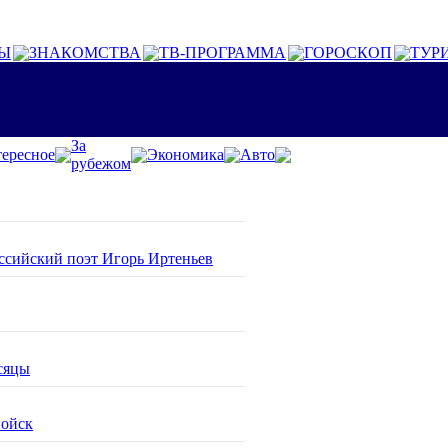
Ы
ЗНАКОМСТВА
ТВ-ПРОГРАММА
ГОРОСКОП
ТУР
За
ересное
Экономика
Авто
рубежом
оссийский поэт Игорь Иртеньев
сяцы
войск