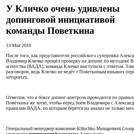
У Кличко очень удивлены
допинговой инициативой
команды Поветкина
13 Мая 2010
После того, как представители российского супертяжа Алекс
Владимир Кличко прошёл проверку на допинг по методике 
агентства (ВАДА), команда Кличко выступила с ответом. Та
разговоров, ведь Кличко не ведёт с Поветкиным никаких пер
sovsport.ru.
Отметим, что в боксе допинг-контроль проводится по правил
Поветкина же хотят, чтобы перед боем Владимира с Алексан
правилам ВАДА, по которым берётся на анализ не только моч
Генеральный менеджер компании Klitschko Management Grou
удивление
инициативой
команды
Александра.