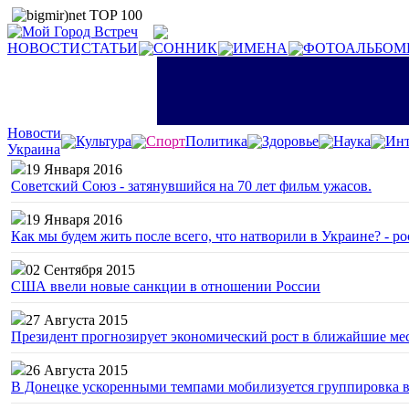
НОВОСТИ
СТАТЬИ
СОННИК
ИМЕНА
ФОТОАЛЬБОМ
Новости
Культура
Спорт
Политика
Здоровье
Наука
Инт
Украина
19 Января 2016
Советский Союз - затянувшийся на 70 лет фильм ужасов.
19 Января 2016
Как мы будем жить после всего, что натворили в Украине? - р
02 Сентября 2015
США ввели новые санкции в отношении России
27 Августа 2015
Президент прогнозирует экономический рост в ближайшие ме
26 Августа 2015
В Донецке ускоренными темпами мобилизуется группировка 