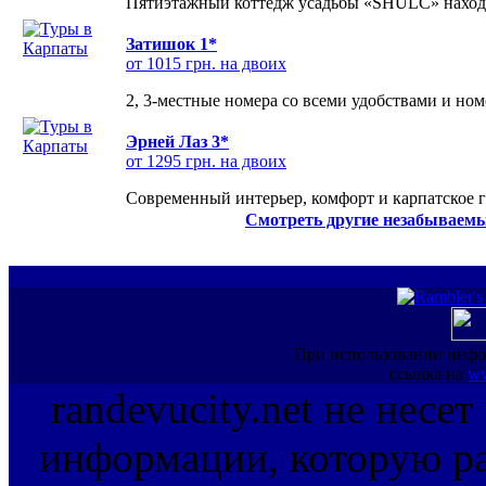
Пятиэтажный коттедж усадьбы «SHULC» находит
Затишок 1*
от 1015 грн. на двоих
2, 3-местные номера со всеми удобствами и но
Эрней Лаз 3*
от 1295 грн. на двоих
Современный интерьер, комфорт и карпатское г
Смотреть другие незабываемы
При использовании инфо
ссылка на
ww
randevucity.net не несе
информации, которую ра