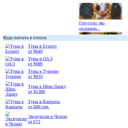
Гоп-стоп, мы
подошли...
Куда поехать в отпуск
Туры в Египет
от $649
Туры в ОАЭ
Подборка
от $989
фотопозитива 1
Туры в Турцию
от $810
Туры в Шри-Ланку
от $1388
Подборка
Туры в Карпаты
фотопозитива 2
от 840 грн.
Экскурсии в Чехию
от €72