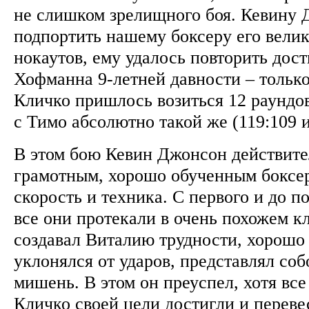
не слишком зрелищного боя. Кевину 
подпортить нашему боксеру его вели
нокаутов, ему удалось повторить дос
Хофманна 9-летней давности – только 
Кличко пришлось возиться 12 раундов
с Тимо абсолютно такой же (119:109 
В этом бою Кевин Джонсон действите
грамотным, хорошо обученным боксер
скорость и техника. С первого и до п
все они протекали в очень похожем к
создавал Виталию трудности, хорошо 
уклонялся от ударов, представлял со
мишень. В этом он преуспел, хотя все
Кличко своей цели достигли и переве