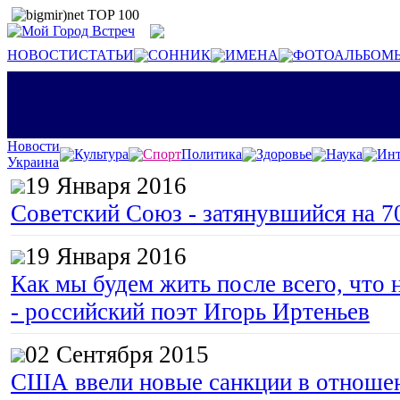
НОВОСТИ
СТАТЬИ
СОННИК
ИМЕНА
ФОТОАЛЬБОМ
Новости
Культура
Спорт
Политика
Здоровье
Наука
Инт
Украина
19 Января 2016
Советский Союз - затянувшийся на 7
19 Января 2016
Как мы будем жить после всего, что 
- российский поэт Игорь Иртеньев
02 Сентября 2015
США ввели новые санкции в отноше