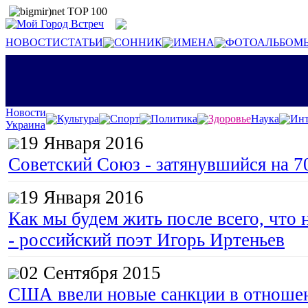
НОВОСТИ
СТАТЬИ
СОННИК
ИМЕНА
ФОТОАЛЬБОМ
Новости
Культура
Спорт
Политика
Здоровье
Наука
Инт
Украина
19 Января 2016
Советский Союз - затянувшийся на 7
19 Января 2016
Как мы будем жить после всего, что 
- российский поэт Игорь Иртеньев
02 Сентября 2015
США ввели новые санкции в отноше