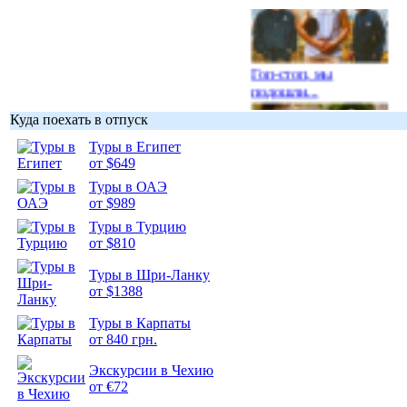
Гоп-стоп, мы
подошли...
Куда поехать в отпуск
Туры в Египет
от $649
Туры в ОАЭ
Подборка
от $989
фотопозитива 1
Туры в Турцию
от $810
Туры в Шри-Ланку
от $1388
Подборка
Туры в Карпаты
фотопозитива 2
от 840 грн.
Экскурсии в Чехию
от €72