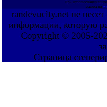
При использовании инфо
ссылка на
ww
randevucity.net не несе
информации, которую ра
Copyright © 2005-202
з
Страница сгенерир