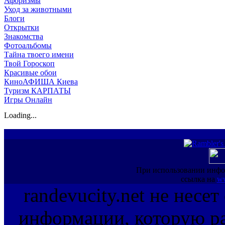
Афоризмы
Уход за животными
Блоги
Открытки
Знакомства
Фотоальбомы
Тайна твоего имени
Твой Гороскоп
Красивые обои
КиноАФИША Киева
Туризм КАРПАТЫ
Игры Онлайн
Loading...
При использовании инфо
ссылка на
ww
randevucity.net не несе
информации, которую ра