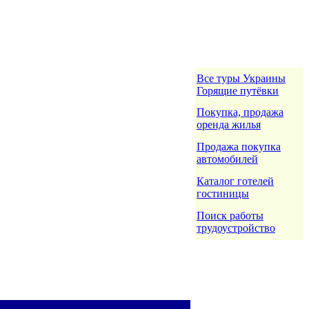
Все туры Украины
Горящие путёвки
Покупка, продажа
оренда жилья
Продажа покупка
автомобилей
Каталог готелей
гостиницы
Поиск работы
трудоустройство