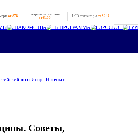
Стиральные машины
амеры
от $78
LCD-телевизоры
от $249
от $199
МЫ
ЗНАКОМСТВА
ТВ-ПРОГРАММА
ГОРОСКОП
ТУР
оссийский поэт Игорь Иртеньев
цины. Советы,