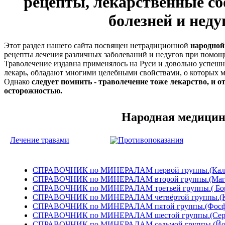
рецепты, лекарственные сб
болезней и неду
Этот раздел нашего сайта посвящен нетрадиционной
народной
рецепты лечения различных заболеваний и недугов при помощи
Траволечение издавна применялось на Руси и довольно успешн
лекарь, обладают многими целебными свойствами, о которых мы
Однако
следует помнить - траволечение тоже лекарство, и о
осторожностью.
Народная медици
Лечение травами
Противопоказания
СПРАВОЧНИК по МИНЕРАЛАМ первой группы.(Кали
СПРАВОЧНИК по МИНЕРАЛАМ второй группы.(Магни
СПРАВОЧНИК по МИНЕРАЛАМ третьей группы.( Бор
СПРАВОЧНИК по МИНЕРАЛАМ четвёртой группы.(К
СПРАВОЧНИК по МИНЕРАЛАМ пятой группы.(Фосфо
СПРАВОЧНИК по МИНЕРАЛАМ шестой группы.(Сера,
СПРАВОЧНИК по МИНЕРАЛАМ седьмой группы.(Йод,