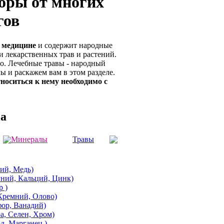
оры от многих
гов
 медицине
и содержит народные
 лекарственных трав и растений.
о. Лечебные травы - народный
 и раскажем вам в этом разделе.
тноситься к нему необходимо с
на
Минералы
Травы
й, Медь)
й, Кальций, Цинк)
 )
ремний, Олово)
р, Ванадий)
 Селен, Хром)
 Марганец )