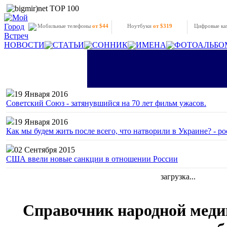
Мобильные телефоны
от $44
Ноутбуки
от $319
Цифровые к
НОВОСТИ
СТАТЬИ
СОННИК
ИМЕНА
ФОТОАЛЬБО
19 Января 2016
Советский Союз - затянувшийся на 70 лет фильм ужасов.
19 Января 2016
Как мы будем жить после всего, что натворили в Украине? - р
02 Сентября 2015
США ввели новые санкции в отношении России
загрузка...
Справочник народной меди