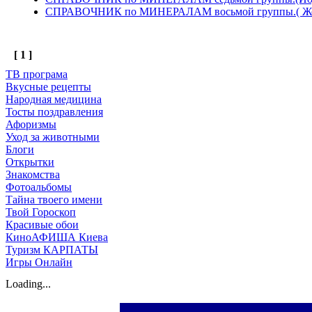
СПРАВОЧНИК по МИНЕРАЛАМ восьмой группы.( Жел
[ 1 ]
ТВ програма
Вкусные рецепты
Народная медицина
Тосты поздравления
Афоризмы
Уход за животными
Блоги
Открытки
Знакомства
Фотоальбомы
Тайна твоего имени
Твой Гороскоп
Красивые обои
КиноАФИША Киева
Туризм КАРПАТЫ
Игры Онлайн
Loading...