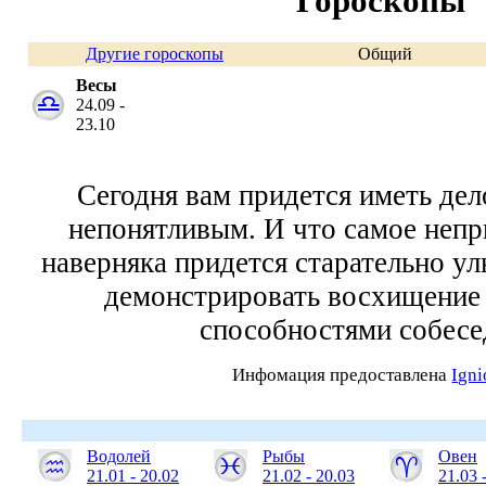
Гороскопы
Другие гороскопы
Общий
Весы
24.09 -
23.10
Сегодня вам придется иметь дел
непонятливым. И что самое непр
наверняка придется старательно ул
демонстрировать восхищение
способностями собесе
Инфомация предоставлена
Ign
Водолей
Рыбы
Овен
21.01 - 20.02
21.02 - 20.03
21.03 