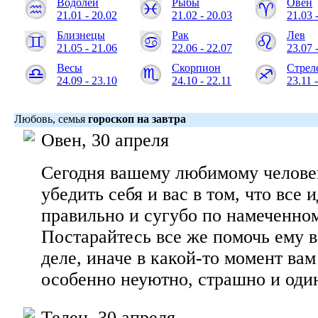
Водолей
Рыбы
Овен
21.01 - 20.02
21.02 - 20.03
21.03 
Близнецы
Рак
Лев
21.05 - 21.06
22.06 - 22.07
23.07 
Весы
Скорпион
Стрел
24.09 - 23.10
24.10 - 22.11
23.11 
Любовь, семья
гороскоп на завтра
Овен, 30 апреля
Сегодня вашему любимому человек
убедить себя и вас в том, что все 
правильно и сугубо по намеченном
Постарайтесь все же помочь ему в
деле, иначе в какой-то момент вам
особенно неуютно, страшно и оди
Телец, 30 апреля