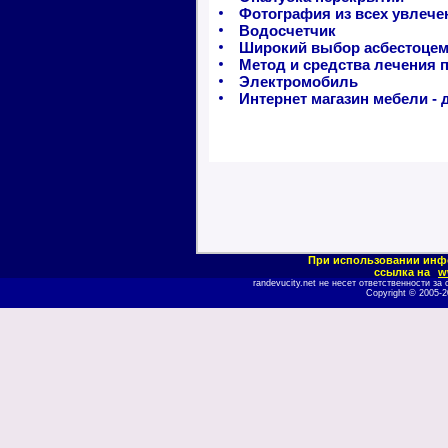
Фотография из всех увлече
Водосчетчик
Широкий выбор асбестоцем
Метод и средства лечения 
Электромобиль
Интернет магазин мебели - 
При использовании инф
ссылка на
w
randevucity.net не несет ответственности 
Copyright © 2005-