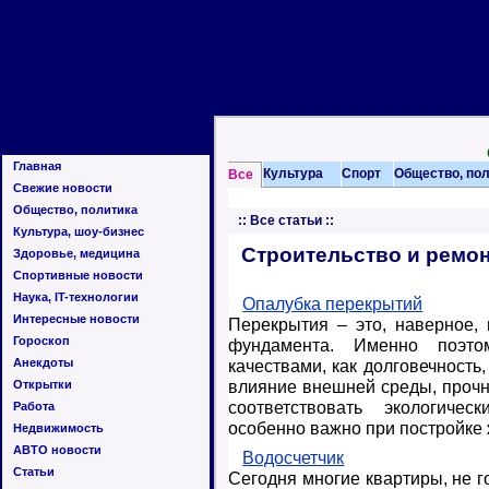
Главная
Культура
Спорт
Общество, по
Все
Свежие новости
Общество, политика
::
Все статьи
::
Культура, шоу-бизнес
Строительство и ремо
Здоровье, медицина
Спортивные новости
Наука, IT-технологии
Опалубка перекрытий
Интересные новости
Перекрытия – это, наверное,
Гороскоп
фундамента. Именно поэт
Анекдоты
качествами, как долговечность
влияние внешней среды, прочн
Открытки
соответствовать экологичес
Работа
особенно важно при постройке 
Недвижимость
АВТО новости
Водосчетчик
Статьи
Сегодня многие квартиры, не г