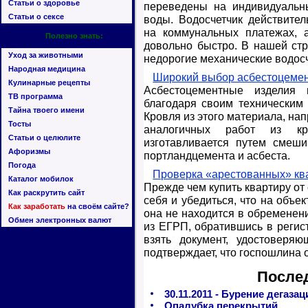
Статьи о здоровье
переведены на индивидуальны
Статьи о сексе
воды. Водосчетчик действител
на коммунальных платежах, а
Полезно знать:
довольно быстро. В нашей ст
Уход за животными
недорогие механические водосч
Народная медицина
Широкий выбор асбестоцемен
Кулинарные рецепты
Асбестоцементные изделия 
ТВ программа
благодаря своим техническим 
Тайна твоего имени
Кровля из этого материала, на
Тосты
аналогичных работ из кро
Статьи о целюлите
изготавливается путем смеши
Афоризмы
портландцемента и асбеста.
Погода
Проверка «арестованных» кв
Каталог мобилок
Прежде чем купить квартиру от
Как раскрутить сайт
себя и убедиться, что на объе
Как заработать
на своём сайте?
она не находится в обременени
Обмен электронных валют
из ЕГРП, обратившись в регис
взять документ, удостоверяю
подтверждает, что госпошлина 
После
30.11.2011 - Бурение дегаз
Опалубка перекрытий