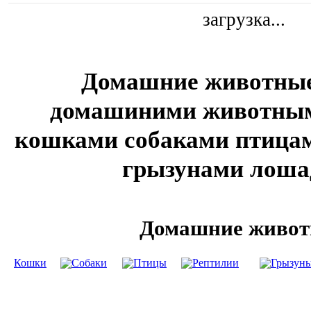
загрузка...
Домашние животные,
домашиними животным
кошками собаками птица
грызунами лош
Домашние живо
Кошки
Собаки
Птицы
Рептилии
Грызун