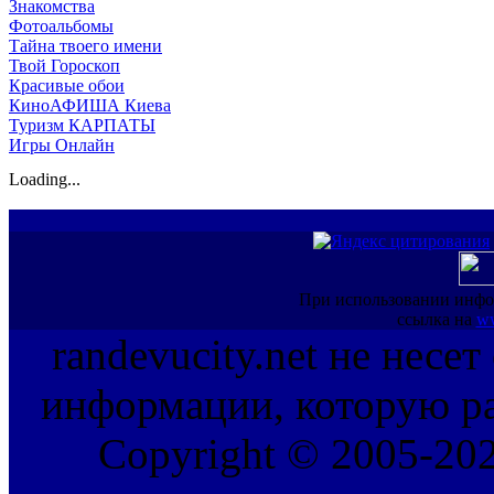
Знакомства
Фотоальбомы
Тайна твоего имени
Твой Гороскоп
Красивые обои
КиноАФИША Киева
Туризм КАРПАТЫ
Игры Онлайн
Loading...
При использовании инфо
ссылка на
ww
randevucity.net не несе
информации, которую ра
Copyright © 2005-202