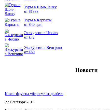
Туры в Шри-Ланку
от $1388
Подборка
Туры в Карпаты
фотопозитива 2
от 840 грн.
Экскурсии в Чехию
от €72
Экскурсии в Венгрию
от €60
Новости
Какие фрукты уберегут от диабета
22 Сентября 2013