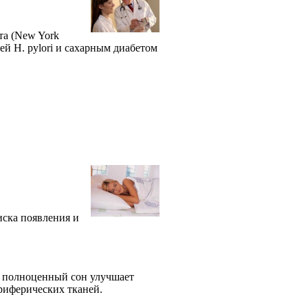
а (New York
ией H. pylori и сахарным диабетом
иска появления и
, полноценный сон улучшает
риферических тканей.