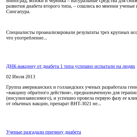
Виноград, яблоки и черника – натуральные средства для сни
развития диабета второго типа, – сошлись во мнении учены
Сингапура.
Специалисты проанализировали результаты трех крупных ис
что употребление...
ДНК-вакцину от диабета 1 типа успешно испытали на людях
02 Июля 2013
Группа американских и голландских ученых разработала ге
«вакцину обратного действия», предназначенную для терапии
(инсулинзависимого), и успешно провела первую фазу ее кл
от обычных вакцин, препарат BHT-3021 не...
Ученые разгадали причину диабета