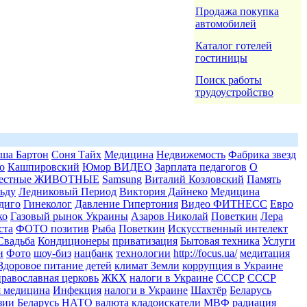
Продажа покупка
автомобилей
Каталог готелей
гостиницы
Поиск работы
трудоустройство
ша Бартон
Соня Тайх
Медицина
Недвижемость
Фабрика звезд
о
Кашпировский
Юмор ВИДЕО
Зарплата педагогов
О
вестные ЖИВОТНЫЕ
Samsung
Виталий Козловский
Память
льду
Ледниковый Период
Виктория Дайнеко
Медицина
диго
Гинеколог
Давление Гипертония
Видео ФИТНЕСС
Евро
ко
Газовый рынок Украины
Азаров Николай
Поветкин
Лера
ста
ФОТО позитив
Рыба
Поветкин
Искусственный интелект
Свадьба
Кондиционеры
приватизация
Бытовая техника
Услуги
н
Фото
шоу-биз
нацбанк
технологии
http://focus.ua/
медитация
Здоровое питание детей
климат Земли
коррупция в Украине
православная церковь
ЖКХ
налоги в Украине
СССР
СССР
я медицина
Инфекция
налоги в Украине
Шахтёр
Беларусь
зии
Беларусь
НАТО
валюта
кладоискатели
МВФ
радиация