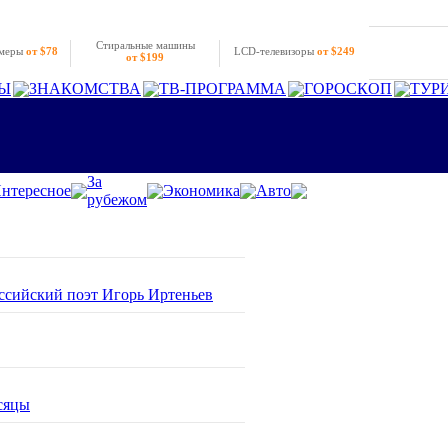
Стиральные машины
амеры
от $78
LCD-телевизоры
от $249
от $199
Ы
ЗНАКОМСТВА
ТВ-ПРОГРАММА
ГОРОСКОП
ТУР
За
нтересное
Экономика
Авто
рубежом
оссийский поэт Игорь Иртеньев
сяцы