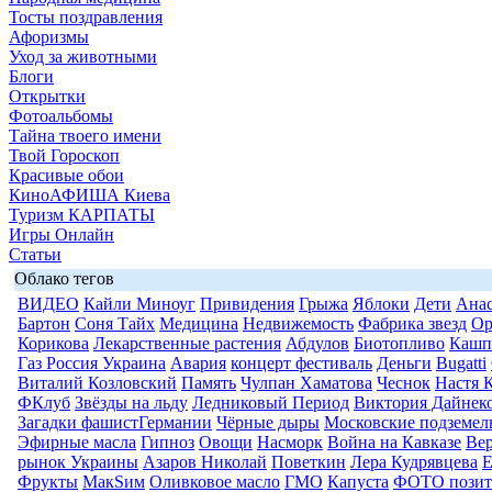
Тосты поздравления
Афоризмы
Уход за животными
Блоги
Открытки
Фотоальбомы
Тайна твоего имени
Твой Гороскоп
Красивые обои
КиноАФИША Киева
Туризм КАРПАТЫ
Игры Онлайн
Статьи
Облако тегов
ВИДЕО
Кайли Миноуг
Привидения
Грыжа
Яблоки
Дети
Анас
Бартон
Соня Тайх
Медицина
Недвижемость
Фабрика звезд
Ор
Корикова
Лекарственные растения
Абдулов
Биотопливо
Кашп
Газ Россия Украина
Авария
концерт фестиваль
Деньги
Bugatti
Виталий Козловский
Память
Чулпан Хаматова
Чеснок
Настя 
ФКлуб
Звёзды на льду
Ледниковый Период
Виктория Дайнек
Загадки фашистГермании
Чёрные дыры
Московские подземел
Эфирные масла
Гипноз
Овощи
Насморк
Война на Кавказе
Вер
рынок Украины
Азаров Николай
Поветкин
Лера Кудрявцева
Е
Фрукты
МакSим
Оливковое масло
ГМО
Капуста
ФОТО позит