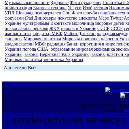
Музыкальные новости
Здоровье
Фото рукоделия
Политика в 
приватизация
Бытовая техника
Услуги
Изобретения
Экономик
УПЛ
Шоколад
неандерталец
Сон
Фото
шоу-биз
нацбанк
техн
фокусами
iPad
Динозавры
искусство
анекдоты
Марс
Twitter
Ap
Украине
мультфильмы
Вконтакте
молочница
здоровье детей
х
православная церковь
ЖКХ
налоги в Украине
СССР
СССР
ге
имплантанты
кредиты, МВФ
Майкл Джексон
народная медиц
финансы
Мировая политика
Мировая политика
налоги в Укр
кладоискатели
МВФ
радиация
Банки
коррупция в мире
пенси
Украина
погода
США, образование
мировая экономика
эконо
Украины, законы
Верховная Рада Украины, законы
власть и к
Мировая политика
экономика Украины
А знаете ли Вы?
При использовании инфо
ссылка на
ww
randevucity.net не несе