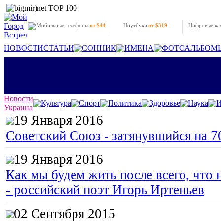
Мобильные телефоны
от $44
Ноутбуки
от $319
Цифровые к
НОВОСТИ
СТАТЬИ
СОННИК
ИМЕНА
ФОТОАЛЬБОМ
Новости
Культура
Спорт
Политика
Здоровье
Наука
И
Украина
19 Января 2016
Советский Союз - затянувшийся на 7
19 Января 2016
Как мы будем жить после всего, что 
- российский поэт Игорь Иртеньев
02 Сентября 2015