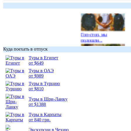
Гоп-стоп, мы
подошли...
Куда поехать в отпуск
Туры в Египет
от $649
Туры в ОАЭ
Подборка
от $989
фотопозитива 1
Туры в Турцию
от $810
Туры в Шри-Ланку
от $1388
Подборка
Туры в Карпаты
фотопозитива 2
от 840 грн.
Экскурсии в Чехию