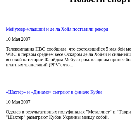
Мейуэзер-младший и де ла Хойя поставили рекорд
10 Мая 2007
Телекомпания НВО сообщила, что состоявшийся 5 мая бой 
WBC в первом среднем весе Оскаром де ла Хойей и сильней
весовой категории Флойдом Мейуэзером-младшим принес бо
платных трансляций (PPV), что...
«Шахтёр» и «Динамо» сыграют в финале Кубка
10 Мая 2007
Одолев в результативных полуфиналах "Металлист" и "Тавр
"Шахтер" разыграют Кубок Украины между собой.