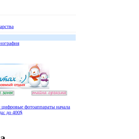
арства
иография
 цифровые фотоаппараты начала
да: до 400$
та