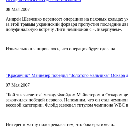
08 Мая 2007
Андрей Шевченко перенесет операцию на паховых кольцах уж
за этой травмы украинский форвард пропустил последние два
полуфинальную встречу Лиги чемпионов с «Ливерпулем».
Изначально планировалось, что операция будет сделана...
"Красавчик" Мэйвезер победил "Золотого мальчика" Оскара д
07 Мая 2007
"Бой тысячелетия" между Флойдом Мэйвезером и Оскаром де
закончился победой первого. Напомним, что он стал чемпион
весовой категории. Флойд завоевал титулом чемпиона WBC 
Интерес к матчу подогревался тем, что боксеры имели...