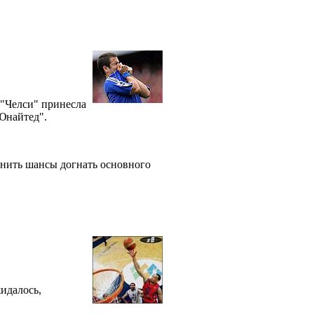
 "Челси" принесла
 Юнайтед".
ранить шансы догнать основного
идалось,