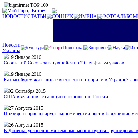
НОВОСТИ
СТАТЬИ
СОННИК
ИМЕНА
ФОТОАЛЬБОМ
Новости
Культура
Спорт
Политика
Здоровье
Наука
Инт
Украина
19 Января 2016
Советский Союз - затянувшийся на 70 лет фильм ужасов.
19 Января 2016
Как мы будем жить после всего, что натворили в Украине? - р
02 Сентября 2015
США ввели новые санкции в отношении России
27 Августа 2015
Президент прогнозирует экономический рост в ближайшие ме
26 Августа 2015
В Донецке ускоренными темпами мобилизуется группировка 