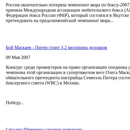
Россия окончательно потеряла чемпионат мира по боксу-2007
приняла Международная ассоциация любительского бокса (A
Федерации бокса России (ФБР), который состоялся в Якутске
претендовать на предолимпийский чемпионат мира...
Бой Маскаев - Питер стоит 3,2 миллиона долларов
09 Мая 2007
Конкурс среди промоутеров на право организации поединка
чемпиона этой организации в супертяжелом весе Олега Маск
обязательного претендента нигерийца Семюэла Питера состо
боксерского совета (WBC) в Мехико.
Победу...
Сегодня Шевченко сделают операцию