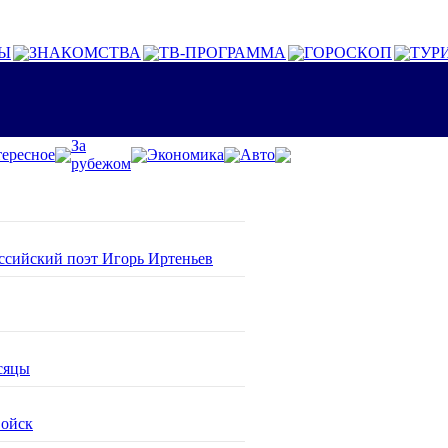
Ы
ЗНАКОМСТВА
ТВ-ПРОГРАММА
ГОРОСКОП
ТУР
За
ересное
Экономика
Авто
рубежом
оссийский поэт Игорь Иртеньев
сяцы
войск