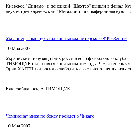
Киевское "Динамо" и донецкий "Шахтер" вышли в финал Куб
двух встреч харьковский "Металлист" и симферопольскую "Та
Украинец Тимощук стал капитаном питерского ФК «Зенит»
10 Мая 2007
Украинский полузащитник российского футбольного клуба "
ТИМОЩУК стал новым капитаном команды. 9 мая теперь уж
Эрик ХАГЕН попросил освободить его от исполнения этих об
Как сообщалось, А.ТИМОЩУК...
Чемпионат мира по боксу пройдет в Чикаго
10 Мая 2007