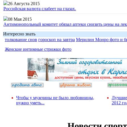
26 Августа 2015
Российская валюта слабеет на глазах.
08 Мая 2015
Антимонопольный комитет обязал аптеки снизить цены на лек
Интересно знать
толкование снов
гороскоп на завтра
Мерилин Монро фото и б
Женские интимные стрижки фото
Чтобы у мужчины не было любовницы,
Лучшие
нужно уметь...
2012 го
Новости спор