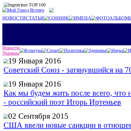
НОВОСТИ
СТАТЬИ
СОННИК
ИМЕНА
ФОТОАЛЬБОМ
Новости
Культура
Спорт
Политика
Здоровье
Наука
И
Украина
19 Января 2016
Советский Союз - затянувшийся на 7
19 Января 2016
Как мы будем жить после всего, что 
- российский поэт Игорь Иртеньев
02 Сентября 2015
США ввели новые санкции в отноше