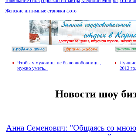
толкование снов
гороскоп на завтра
Мерилин Монро фото и б
Женские интимные стрижки фото
Чтобы у мужчины не было любовницы,
Лучшие
нужно уметь...
2012 го
Новости шоу би
Анна Семенович: "Общаясь со мно