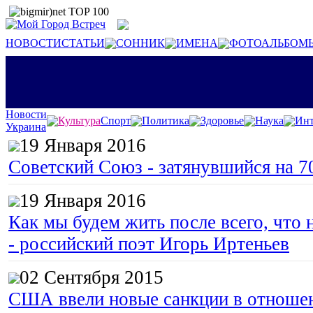
НОВОСТИ
СТАТЬИ
СОННИК
ИМЕНА
ФОТОАЛЬБОМ
Новости
Культура
Спорт
Политика
Здоровье
Наука
Инт
Украина
19 Января 2016
Советский Союз - затянувшийся на 7
19 Января 2016
Как мы будем жить после всего, что 
- российский поэт Игорь Иртеньев
02 Сентября 2015
США ввели новые санкции в отноше