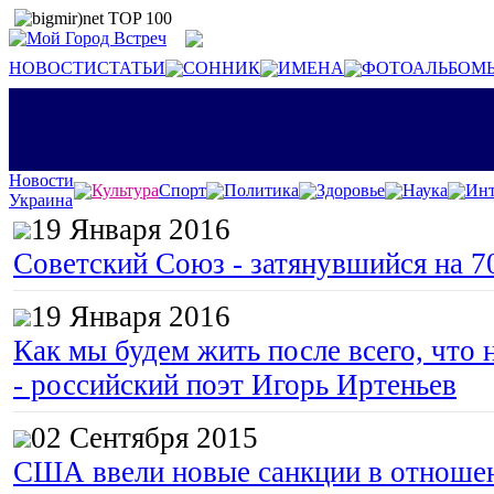
НОВОСТИ
СТАТЬИ
СОННИК
ИМЕНА
ФОТОАЛЬБОМ
Новости
Культура
Спорт
Политика
Здоровье
Наука
Инт
Украина
19 Января 2016
Советский Союз - затянувшийся на 7
19 Января 2016
Как мы будем жить после всего, что 
- российский поэт Игорь Иртеньев
02 Сентября 2015
США ввели новые санкции в отноше