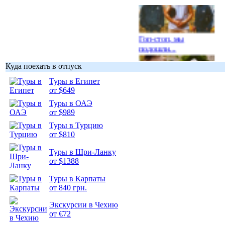
Гоп-стоп, мы
подошли...
Куда поехать в отпуск
Туры в Египет
от $649
Туры в ОАЭ
Подборка
от $989
фотопозитива 1
Туры в Турцию
от $810
Туры в Шри-Ланку
от $1388
Подборка
Туры в Карпаты
фотопозитива 2
от 840 грн.
Экскурсии в Чехию
от €72