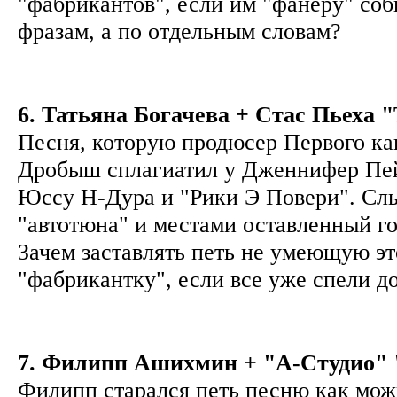
"фабрикантов", если им "фанеру" соб
фразам, а по отдельным словам?
6. Татьяна Богачева + Стас Пьеха 
Песня, которую продюсер Первого ка
Дробыш сплагиатил у Дженнифер Пей
Юссу Н-Дура и "Рики Э Повери". Сл
"автотюна" и местами оставленный го
Зачем заставлять петь не умеющую эт
"фабрикантку", если все уже спели д
7. Филипп Ашихмин + "А-Студио" "
Филипп старался петь песню как мож