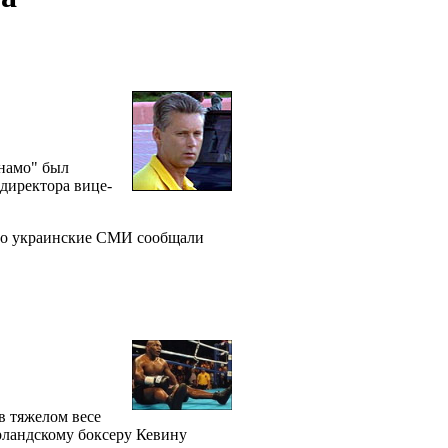
инамо" был
директора вице-
або украинские СМИ сообщали
в тяжелом весе
рландскому боксеру Кевину