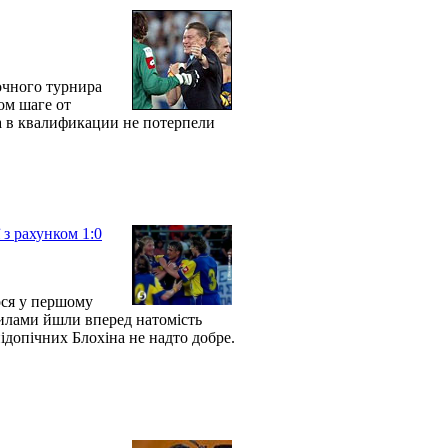
очного турнира
ом шаге от
а в квалификации не потерпели
 з рахунком 1:0
ося у першому
 силами йшли вперед натомість
ідопічних Блохіна не надто добре.