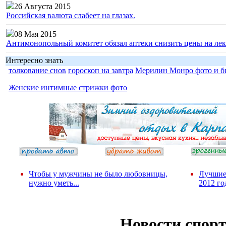
26 Августа 2015
Российская валюта слабеет на глазах.
08 Мая 2015
Антимонопольный комитет обязал аптеки снизить цены на лек
Интересно знать
толкование снов
гороскоп на завтра
Мерилин Монро фото и б
Женские интимные стрижки фото
Чтобы у мужчины не было любовницы,
Лучшие
нужно уметь...
2012 го
Новости спор