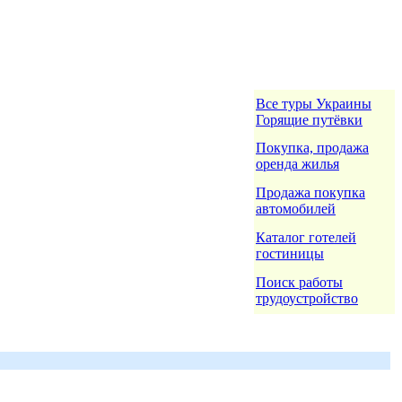
Все туры Украины
Горящие путёвки
Покупка, продажа
оренда жилья
Продажа покупка
автомобилей
Каталог готелей
гостиницы
Поиск работы
трудоустройство