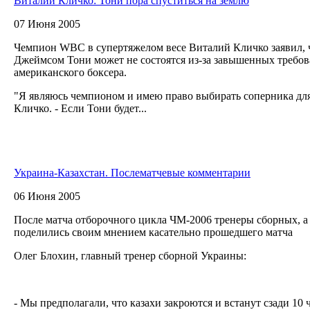
Виталий Кличко: Тони пора спуститься на землю
07 Июня 2005
Чемпион WBC в супертяжелом весе Виталий Кличко заявил, ч
Джеймсом Тони может не состоятся из-за завышенных требо
американского боксера.
"Я являюсь чемпионом и имею право выбирать соперника для 
Кличко. - Если Тони будет...
Украина-Казахстан. Послематчевые комментарии
06 Июня 2005
После матча отборочного цикла ЧМ-2006 тренеры сборных, а
поделились своим мнением касательно прошедшего матча
Олег Блохин, главный тренер сборной Украины:
- Мы предполагали, что казахи закроются и встанут сзади 10