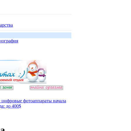
арства
иография
 цифровые фотоаппараты начала
да: до 400$
та