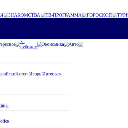
Ы
ЗНАКОМСТВА
ТВ-ПРОГРАММА
ГОРОСКОП
ТУР
За
ересное
Экономика
Авто
рубежом
оссийский поэт Игорь Иртеньев
сяцы
войск