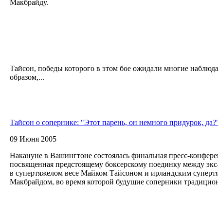
Макбрайду.
Тайсон, победы которого в этом бое ожидали многие наблюда
образом,...
Тайсон о сопернике: "Этот парень, он немного придурок, да?
09 Июня 2005
Накануне в Вашингтоне состоялась финальная пресс-конфере
посвященная предстоящему боксерскому поединку между эк
в супертяжелом весе Майком Тайсоном и ирландским супер
Макбрайдом, во время которой будущие соперники традицион