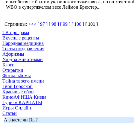
опыт битвы с братом украинского тяжеловеса, но он хочет п
WBO в супертяжелом весе Леймон Брюстер...
Страницы:
<<<
[ 97 ]
[ 98 ]
[ 99 ]
[ 100 ]
[ 101 ]
ТВ програма
Вкусные рецепты
Народная медицина
Тосты поздравления
Афоризмы
Уход за животными
Блоги
Открытки
Фотоальбомы
Тайна твоего имени
Твой Гороскоп
Красивые обои
КиноАФИША Киева
Туризм КАРПАТЫ
Игры Онлайн
Статьи
А знаете ли Вы?