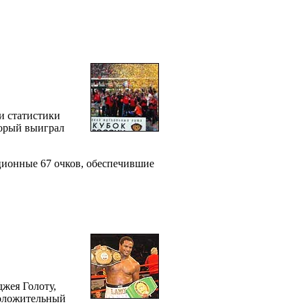
и статистики
торый выиграл
ционные 67 очков, обеспечившие
жея Голоту,
положительный