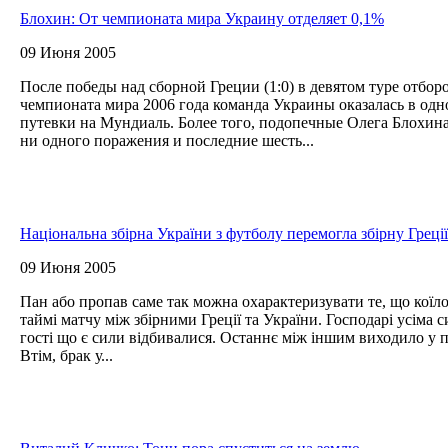
Блохин: От чемпионата мира Украину отделяет 0,1%
09 Июня 2005
После победы над сборной Греции (1:0) в девятом туре отбор
чемпионата мира 2006 года команда Украины оказалась в одн
путевки на Мундиаль. Более того, подопечные Олега Блохин
ни одного поражения и последние шесть...
Національна збірна України з футболу перемогла збірну Греції
09 Июня 2005
Пан або пропав саме так можна охарактеризувати те, що коїл
таймі матчу між збірними Греції та України. Господарі усіма
гості що є сили відбивалися. Останнє між іншим виходило у п
Втім, брак у...