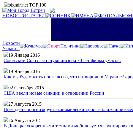
НОВОСТИ
СТАТЬИ
СОННИК
ИМЕНА
ФОТОАЛЬБОМ
Новости
Культура
Спорт
Политика
Здоровье
Наука
Инт
Украина
19 Января 2016
Советский Союз - затянувшийся на 70 лет фильм ужасов.
19 Января 2016
Как мы будем жить после всего, что натворили в Украине? - р
02 Сентября 2015
США ввели новые санкции в отношении России
27 Августа 2015
Президент прогнозирует экономический рост в ближайшие ме
26 Августа 2015
В Донецке ускоренными темпами мобилизуется группировка 