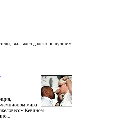
тели, выглядел далеко не лучшим
"
нция,
с-чемпионом мира
тяжеловесом Кевином
но...