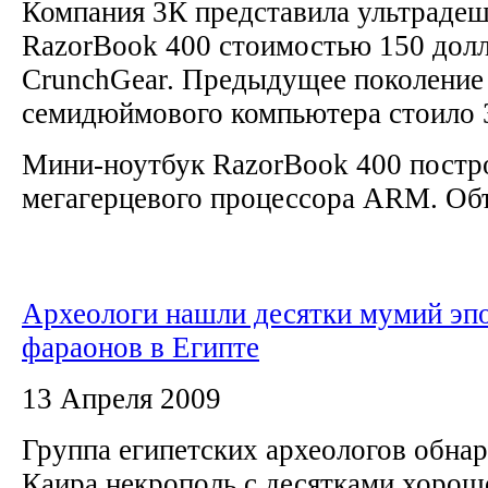
Компания 3К представила ультраде
RazorBook 400 стоимостью 150 долл
CrunchGear. Предыдущее поколение
семидюймового компьютера стоило 
Мини-ноутбук RazorBook 400 постро
мегагерцевого процессора ARM. Объ
Археологи нашли десятки мумий эп
фараонов в Египте
13 Апреля 2009
Группа египетских археологов обна
Каира некрополь с десятками хоро