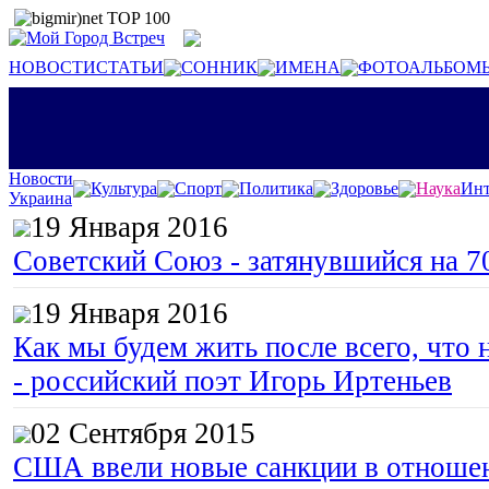
НОВОСТИ
СТАТЬИ
СОННИК
ИМЕНА
ФОТОАЛЬБОМ
Новости
Культура
Спорт
Политика
Здоровье
Наука
Инт
Украина
19 Января 2016
Советский Союз - затянувшийся на 7
19 Января 2016
Как мы будем жить после всего, что 
- российский поэт Игорь Иртеньев
02 Сентября 2015
США ввели новые санкции в отноше