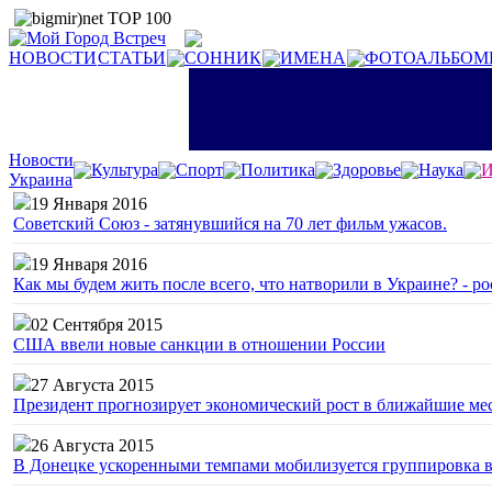
НОВОСТИ
СТАТЬИ
СОННИК
ИМЕНА
ФОТОАЛЬБОМ
Новости
Культура
Спорт
Политика
Здоровье
Наука
И
Украина
19 Января 2016
Советский Союз - затянувшийся на 70 лет фильм ужасов.
19 Января 2016
Как мы будем жить после всего, что натворили в Украине? - р
02 Сентября 2015
США ввели новые санкции в отношении России
27 Августа 2015
Президент прогнозирует экономический рост в ближайшие ме
26 Августа 2015
В Донецке ускоренными темпами мобилизуется группировка 