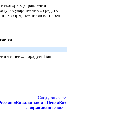
и некоторых управлений
рату государственных средств
ивных фирм, чем повлекли вред
.
жается.
ний и цен... порадует Ваш
Следующая >>
России «Кока-кола» и «ПепсиКо»
сворачивают свое...