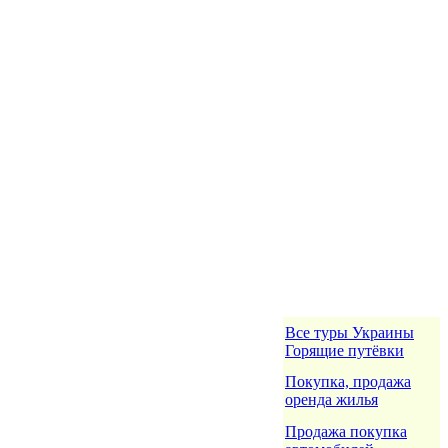
Все туры Украины
Горящие путёвки
Покупка, продажа
оренда жилья
Продажа покупка