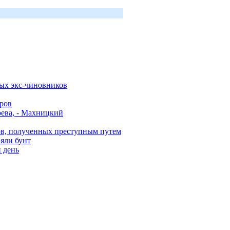
ых экс-чиновников
ров
юева, - Махницкий
ов, полученных преступным путем
яли бунт
 день