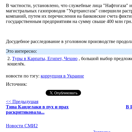
В частности, установлено, что служебные лица "Нафтогаза" 
магистральных газопроводов "Укртрансгаза" совершили раст
компаний, путем их перечисления на банковские счета фикт
государственным предприятиям на сумму свыше 400 млн грн
Досудебное расследование в уголовном производстве продол
Это интересно:
2.
Туры в Карпаты, Египет, Чехию
, большой выбор предложе
кошелёк.
новости по тэгу:
коррупция в Украине
Источник:
<< Предыдущая
Тина Канделаки в пух и прах
В 
раскритиковала...
Новости СМИ2