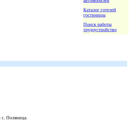
автомобилей
Каталог готелей
гостиницы
Поиск работы
трудоустройство
 с. Поляница.