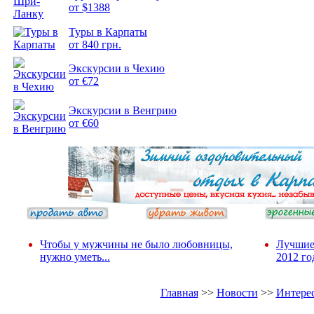
от $1388
Туры в Карпаты
от 840 грн.
Экскурсии в Чехию
от €72
Экскурсии в Венгрию
от €60
Чтобы у мужчины не было любовницы,
Лучшие
нужно уметь...
2012 го
Главная
>>
Новости
>>
Интере