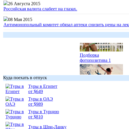
26 Августа 2015
Российская валюта слабеет на глазах.
Гоп-стоп, мы
подошли...
08 Мая 2015
Антимонопольный комитет обязал аптеки снизить цены на лек
Подборка
фотопозитива 1
Куда поехать в отпуск
Туры в Египет
от $649
Подборка
фотопозитива 2
Туры в ОАЭ
от $989
Туры в Турцию
от $810
Туры в Шри-Ланку