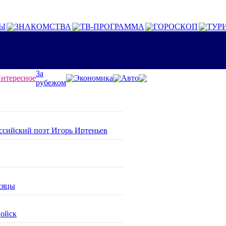
Ы
ЗНАКОМСТВА
ТВ-ПРОГРАММА
ГОРОСКОП
ТУР
За
нтересное
Экономика
Авто
рубежом
оссийский поэт Игорь Иртеньев
сяцы
войск