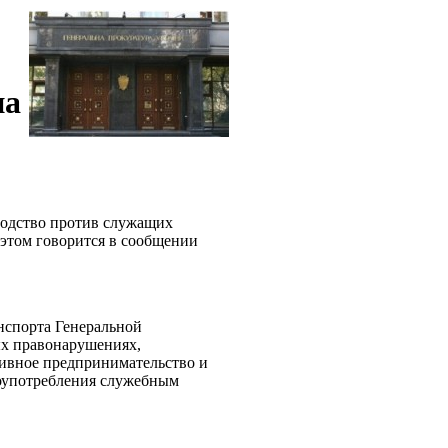
на
водство против служащих
 этом говорится в сообщении
нспорта Генеральной
ых правонарушениях,
ктивное предпринимательство и
лоупотребления служебным