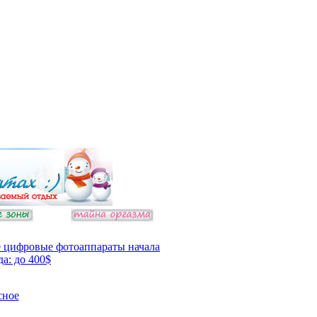
 цифровые фотоаппараты начала
да: до 400$
сное