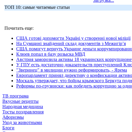
Загрузка...
ТОП 10: самые читаемые статьи
Почитать еще:
США готові допомогти Україні у створенні нової міліції
На Сумщині знайдений склад документів з Межигір’я
США помогут вернуть Украине деньги коррумпированн
Клюев попал в базу розыска МВД
Австрия заморозила активы 18 украинских коррупционе
У ГПУ есть достаточно доказательств преступлений Кл
"Зверинец" в милиции нужно реформировать, - Ярема
Европарламент принял директиву о конфискации актив
Москаль утверждает, что бойцы крымского Беркута подн
Реформы по-грузински: как победить коррупцию за один
ТВ програма
Вкусные рецепты
Народная медицина
Тосты поздравления
Афоризмы
Уход за животными
Блоги