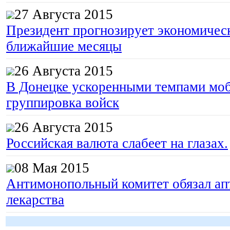
27 Августа 2015
Президент прогнозирует экономическ
ближайшие месяцы
26 Августа 2015
В Донецке ускоренными темпами моб
группировка войск
26 Августа 2015
Российская валюта слабеет на глазах.
08 Мая 2015
Гоп-стоп, мы
Антимонопольный комитет обязал апт
подошли...
лекарства