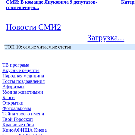
СМИ: В команде Януковича 9 депутатов-
Катер
совмещенцев...
Новости СМИ2
Загрузка...
ТОП 10: самые читаемые статьи
ТВ програма
Вкусные рецепты
Народная медицина
Тосты поздравления
Афоризмы
Уход за животными
Блоги
Открытки
Фотоальбомы
Тайна твоего имени
Твой Гороскоп
Красивые обои
КиноАФИША Киева