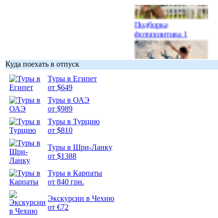
Подборка
фотопозитива 1
Куда поехать в отпуск
Туры в Египет
Подборка
от $649
фотопозитива 2
Туры в ОАЭ
от $989
Туры в Турцию
от $810
Туры в Шри-Ланку
от $1388
Туры в Карпаты
от 840 грн.
Экскурсии в Чехию
от €72