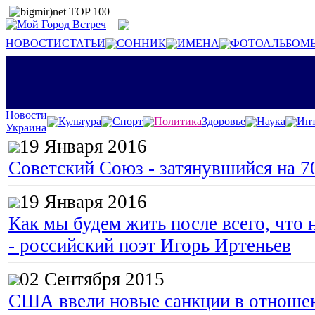
НОВОСТИ
СТАТЬИ
СОННИК
ИМЕНА
ФОТОАЛЬБОМ
Новости
Культура
Спорт
Политика
Здоровье
Наука
Инт
Украина
19 Января 2016
Советский Союз - затянувшийся на 7
19 Января 2016
Как мы будем жить после всего, что 
- российский поэт Игорь Иртеньев
02 Сентября 2015
США ввели новые санкции в отноше