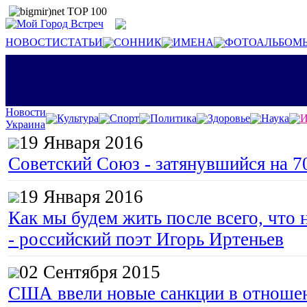
НОВОСТИ
СТАТЬИ
СОННИК
ИМЕНА
ФОТОАЛЬБОМ
Новости
Культура
Спорт
Политика
Здоровье
Наука
И
Украина
19 Января 2016
Советский Союз - затянувшийся на 7
19 Января 2016
Как мы будем жить после всего, что 
- российский поэт Игорь Иртеньев
02 Сентября 2015
США ввели новые санкции в отноше