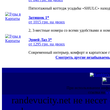
Пятиэтажный коттедж усадьбы «SHULC» находит
Затишок 1*
от 1015 грн. на двоих
2, 3-местные номера со всеми удобствами и но
Эрней Лаз 3*
от 1295 грн. на двоих
Современный интерьер, комфорт и карпатское г
Смотреть другие незабываемы
При использовании инфо
ссылка на
ww
randevucity.net не несе