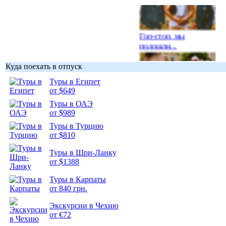
Гоп-стоп, мы
подошли...
Куда поехать в отпуск
Туры в Египет
от $649
Подборка
Туры в ОАЭ
фотопозитива 1
от $989
Туры в Турцию
от $810
Туры в Шри-Ланку
от $1388
Подборка
фотопозитива 2
Туры в Карпаты
от 840 грн.
Экскурсии в Чехию
от €72