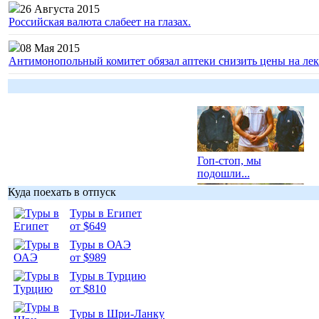
26 Августа 2015
Российская валюта слабеет на глазах.
08 Мая 2015
Антимонопольный комитет обязал аптеки снизить цены на лек
Гоп-стоп, мы
подошли...
Куда поехать в отпуск
Туры в Египет
от $649
Туры в ОАЭ
Подборка
от $989
фотопозитива 1
Туры в Турцию
от $810
Туры в Шри-Ланку