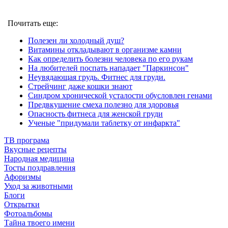
Почитать еще:
Полезен ли холодный душ?
Витамины откладывают в организме камни
Как определить болезни человека по его рукам
На любителей поспать нападает "Паркинсон"
Неувядающая грудь. Фитнес для груди.
Стрейчинг даже кошки знают
Синдром хронической усталости обусловлен генами
Предвкушение смеха полезно для здоровья
Опасность фитнеса для женской груди
Ученые "придумали таблетку от инфаркта"
ТВ програма
Вкусные рецепты
Народная медицина
Тосты поздравления
Афоризмы
Уход за животными
Блоги
Открытки
Фотоальбомы
Тайна твоего имени