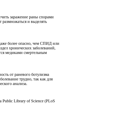
учить заражение раны спорами
ет размножаться и выделять
 даже более опасно, чем СПИД или
здел хронических заболеваний,
ется медиками смертельным
ность от раневого ботулизма
болевание трудно, так как для
ческого анализа.
ublic Library of Science (PLoS