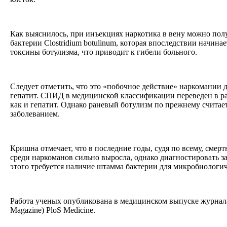
Как выяснилось, при инъекциях наркотика в вену можно пол
бактерии Clostridium botulinum, которая впоследствии начина
токсины ботулизма, что приводит к гибели больного.
Следует отметить, что это «побочное действие» наркомании
гепатит. СПИД в медицинской классификации переведен в ра
как и гепатит. Однако раневый ботулизм по прежнему счита
заболеванием.
Кришна отмечает, что в последние годы, судя по всему, смерт
среди наркоманов сильно выросла, однако диагностировать за
этого требуется наличие штамма бактерии для микробиологи
Работа ученых опубликована в медицинском выпуске журнала P
Magazine) PloS Medicine.