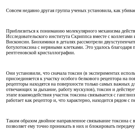
Совсем недавно другая группа ученых установила, как убивае
Приблизиться к пониманию молекулярного механизма действ
Исследовательского института Скриппса вместе с коллегами 
Висконсин. Биохимики в деталях рассмотрели двухступенчат
ботулотоксина с нервными клетками. Это удалось благодаря
рентгеновской кристаллографии.
Они установили, что сначала токсин (в экспериментах испол
присоединяется к участку особого белкового рецептора на по
рецепторы находятся на поверхности только самых важных д
отвечающих за дыхание, работу мускулов), токсин и действуе
этапе взаимодействия участок токсина связывается с гангли
работает как рецептор и, что характерно, находится рядом с
Таким образом двойное направленное связывание токсина 
позволяет ему точно проникать в них и блокировать передач