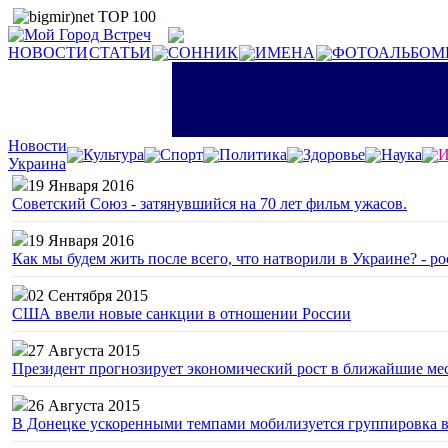
НОВОСТИ
СТАТЬИ
СОННИК
ИМЕНА
ФОТОАЛЬБОМ
Новости
Культура
Спорт
Политика
Здоровье
Наука
И
Украина
19 Января 2016
Советский Союз - затянувшийся на 70 лет фильм ужасов.
19 Января 2016
Как мы будем жить после всего, что натворили в Украине? - р
02 Сентября 2015
США ввели новые санкции в отношении России
27 Августа 2015
Президент прогнозирует экономический рост в ближайшие ме
26 Августа 2015
В Донецке ускоренными темпами мобилизуется группировка 