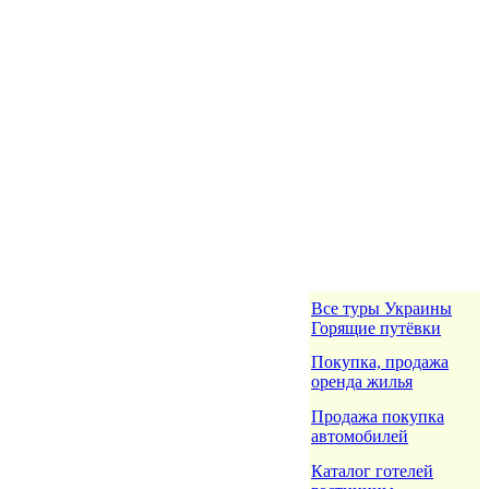
Все туры Украины
Горящие путёвки
Покупка, продажа
оренда жилья
Продажа покупка
автомобилей
Каталог готелей