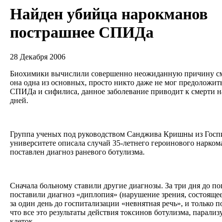
Найден убийца нарокманов
пострашнее СПИДа
28 Декабря 2006
Биохимики вычислили совершенно неожиданную причину см
она одна из основных, просто никто даже не мог предоложить
СПИДа и сифилиса, данное заболевание приводит к смерти на
дней.
Группа ученых под руководством Санджива Кришны из Госпи
университете описала случай 35-летнего героинового нарком
поставлен диагноз раневого ботулизма.
Сначала больному ставили другие диагнозы. За три дня до п
поставили диагноз «диплопия» (нарушение зрения, состояще
за один день до госпитализации «невнятная речь», и только п
что все это результаты действия токсинов ботулизма, парал
клеток.