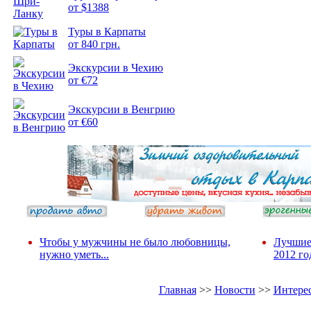
от $1388
Подборка
Туры в Карпаты
фотопозитива 2
от 840 грн.
Экскурсии в Чехию
от €72
Экскурсии в Венгрию
от €60
Чтобы у мужчины не было любовницы,
Лучшие
нужно уметь...
2012 го
Главная
>>
Новости
>>
Интере