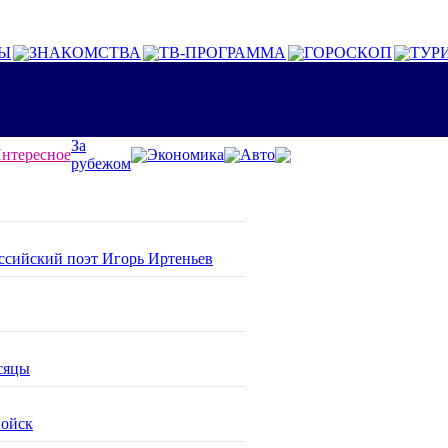
Ы
ЗНАКОМСТВА
ТВ-ПРОГРАММА
ГОРОСКОП
ТУР
За
нтересное
Экономика
Авто
рубежом
оссийский поэт Игорь Иртеньев
сяцы
войск