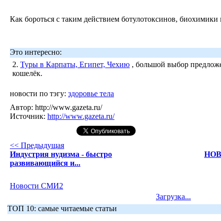
Как бороться с таким действием ботулотоксинов, биохимики
Это интересно:
2.
Туры в Карпаты, Египет, Чехию
, большой выбор предложе
кошелёк.
новости по тэгу:
здоровье тела
Автор:
http://www.gazeta.ru/
Источник:
http://www.gazeta.ru/
<< Предыдущая
Индустрия нудизма - быстро
НОВ
развивающийся и...
Новости СМИ2
Загрузка...
ТОП 10: самые читаемые статьи