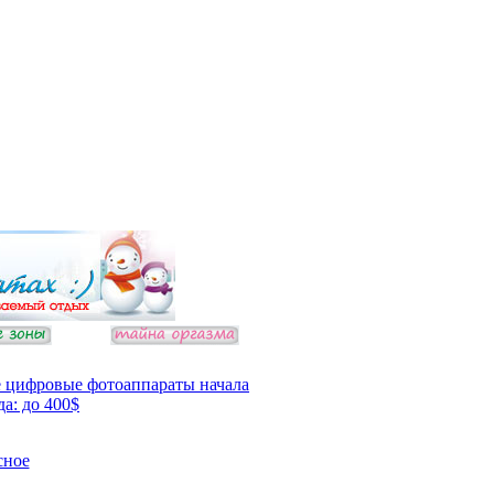
 цифровые фотоаппараты начала
да: до 400$
сное