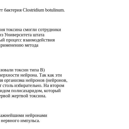
т бактерия Clostridium botulinum.
ия токсина смогли сотрудники
из Университета штата
ый процесс взаимодействия
 применению метода
ьзовали токсин типа В)
верхности нейрона. Так как эти
ля организма нейронов (нейронов,
т столь избирательно. На втором
озидом полисахаридом, который
 первой жертвой токсина.
с важнейшими нейронами
у нервного импульса.