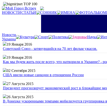
НОВОСТИ
СТАТЬИ
СОННИК
ИМЕНА
ФОТОАЛЬБОМ
Новости
Культура
Спорт
Политика
Здоровье
Наука
Инт
Украина
19 Января 2016
Советский Союз - затянувшийся на 70 лет фильм ужасов.
19 Января 2016
Как мы будем жить после всего, что натворили в Украине? - р
02 Сентября 2015
США ввели новые санкции в отношении России
27 Августа 2015
Президент прогнозирует экономический рост в ближайшие ме
26 Августа 2015
В Донецке ускоренными темпами мобилизуется группировка 