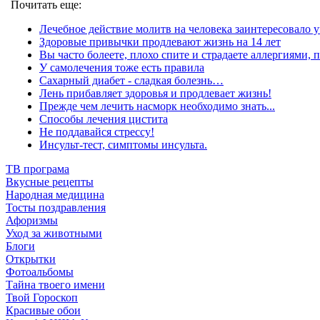
Почитать еще:
Лечебное действие молитв на человека заинтересовало 
Здоровые привычки продлевают жизнь на 14 лет
Вы часто болеете, плохо спите и страдаете аллергиями,
У самолечения тоже есть правила
Cахарный диабет - сладкая болезнь…
Лень прибавляет здоровья и продлевает жизнь!
Прежде чем лечить насморк необходимо знать...
Способы лечения цистита
Не поддавайся стрессу!
Инсульт-тест, симптомы инсульта.
ТВ програма
Вкусные рецепты
Народная медицина
Тосты поздравления
Афоризмы
Уход за животными
Блоги
Открытки
Фотоальбомы
Тайна твоего имени
Твой Гороскоп
Красивые обои