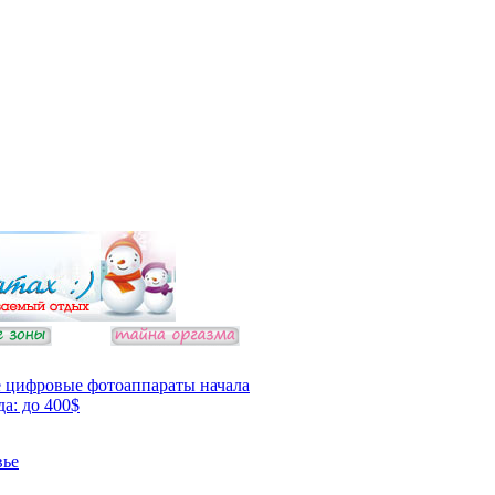
 цифровые фотоаппараты начала
да: до 400$
вье