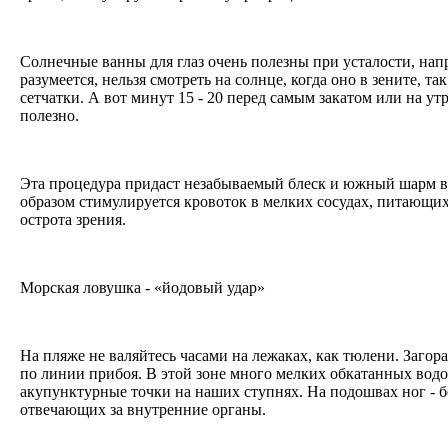
Солнечные ванны для глаз очень полезны при усталости, на
разумеется, нельзя смотреть на солнце, когда оно в зените, т
сетчатки. А вот минут 15 - 20 перед самым закатом или на ут
полезно.
Эта процедура придаст незабываемый блеск и южный шарм в
образом стимулируется кровоток в мелких сосудах, питающих
острота зрения.
Морская ловушка - «йодовый удар»
На пляже не валяйтесь часами на лежаках, как тюлени. Загор
по линии прибоя. В этой зоне много мелких обкатанных вод
акупунктурные точки на наших ступнях. На подошвах ног - б
отвечающих за внутренние органы.