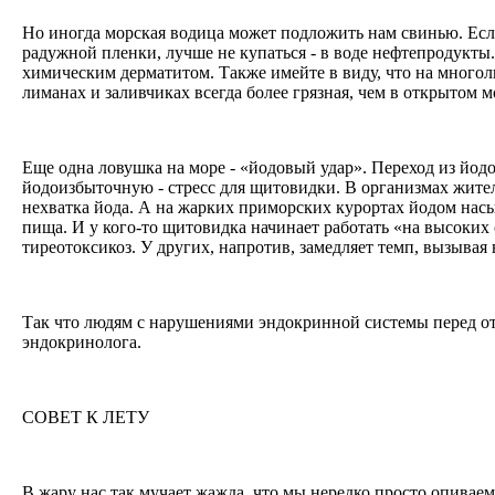
Но иногда морская водица может подложить нам свинью. Есл
радужной пленки, лучше не купаться - в воде нефтепродукты
химическим дерматитом. Также имейте в виду, что на многол
лиманах и заливчиках всегда более грязная, чем в открытом м
Еще одна ловушка на море - «йодовый удар». Переход из йо
йодоизбыточную - стресс для щитовидки. В организмах жите
нехватка йода. А на жарких приморских курортах йодом насыщ
пища. И у кого-то щитовидка начинает работать «на высоких
тиреотоксикоз. У других, напротив, замедляет темп, вызывая в
Так что людям с нарушениями эндокринной системы перед о
эндокринолога.
СОВЕТ К ЛЕТУ
В жару нас так мучает жажда, что мы нередко просто опивае