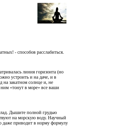
атных! - способов расслабиться.
атривалась линия горизонта (но
ожно устроить и на даче, и в
д на закатном солнце и, не
с ним «тонут в море» все ваши
 лад. Дышите полной грудью
ствуют на морскую воду. Научный
но даже приводит в норму формулу