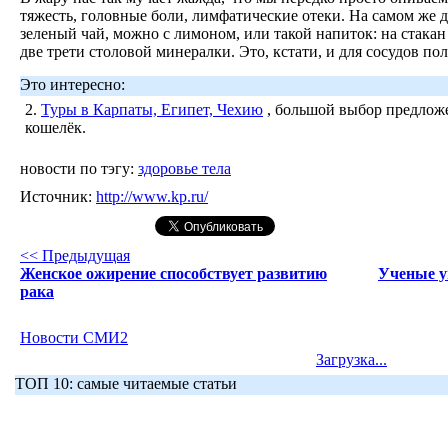
тяжесть, головные боли, лимфатические отеки. На самом же 
зеленый чай, можно с лимоном, или такой напиток: на стакан 
две трети столовой минералки. Это, кстати, и для сосудов пол
Это интересно:
2.
Туры в Карпаты, Египет, Чехию
, большой выбор предложе
кошелёк.
новости по тэгу:
здоровье тела
Источник:
http://www.kp.ru/
<< Предыдущая
Женское ожирение способствует развитию
Ученые у
рака
Новости СМИ2
Загрузка...
ТОП 10: самые читаемые статьи