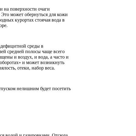
и на поверхности очаги
. Это может обернуться для кожи
юдных курортах стоячая вода в
оре.
додефицитной среды в
лей средней полосы чаще всего
ены и воздух, и вода, а часто и
 оборотах» и может возникнуть
ялость, отеки, набор веса.
тпуском нелишним будет посетить
мся водой и газировками. Отсюда