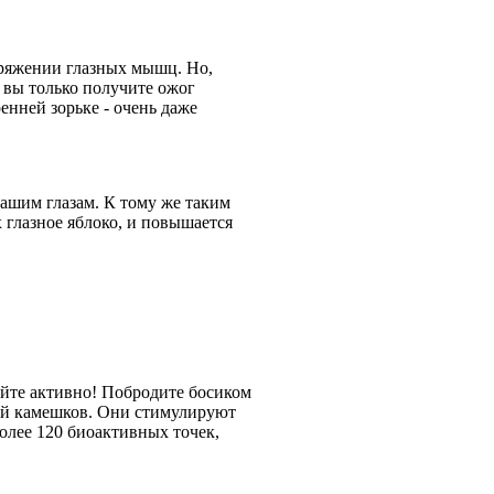
пряжении глазных мышц. Но,
ак вы только получите ожог
ренней зорьке - очень даже
ашим глазам. К тому же таким
 глазное яблоко, и повышается
айте активно! Побродите босиком
ой камешков. Они стимулируют
олее 120 биоактивных точек,