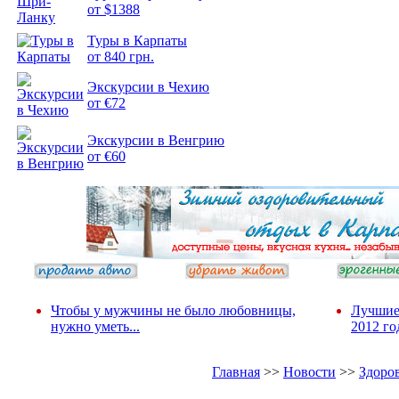
от $1388
Подборка
Туры в Карпаты
фотопозитива 2
от 840 грн.
Экскурсии в Чехию
от €72
Экскурсии в Венгрию
от €60
Чтобы у мужчины не было любовницы,
Лучшие
нужно уметь...
2012 го
Главная
>>
Новости
>>
Здоро