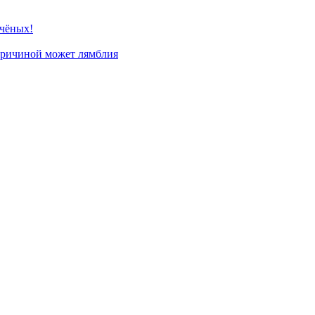
учёных!
 причиной может лямблия