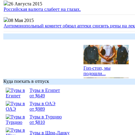
26 Августа 2015
Российская валюта слабеет на глазах.
08 Мая 2015
Антимонопольный комитет обязал аптеки снизить цены на лек
Гоп-стоп, мы
подошли...
Куда поехать в отпуск
Туры в Египет
от $649
Туры в ОАЭ
Подборка
от $989
фотопозитива 1
Туры в Турцию
от $810
Туры в Шри-Ланку