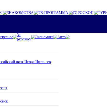
Ы
ЗНАКОМСТВА
ТВ-ПРОГРАММА
ГОРОСКОП
ТУР
За
ересное
Экономика
Авто
рубежом
оссийский поэт Игорь Иртеньев
сяцы
войск