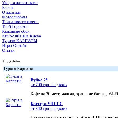
Уход за животными
Блоги
Открытки
Фотоальбомы
Тайна твоего имени
Твой Гороскоп
Красивые обои
КиноАФИША Киева
Туризм КАРПАТЫ
Игры Онлайн
Статьи
загрузка...
Туры в Карпаты
Вуйко 2*
от 700 грн. на двоих
Кафе на 30 мест, мангал, хранение багажа, Wi-F
Коттедж SHULC
от 840 грн. на двоих
Пятиэтажный коттедж усадьбы «SHULC» находит