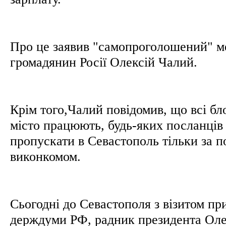
Про це заявив "самопроголошений" м
громадянин Росії Олексій Чалий.
Крім того,Чалий повідомив, що всі бло
місто працюють, будь-яких посланців
пропускати в Севастополь тільки за 
виконкомом.
Сьогодні до Севастополя з візитом пр
держдуми РФ, радник президента Ол