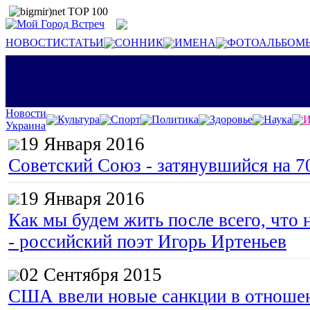
НОВОСТИ
СТАТЬИ
СОННИК
ИМЕНА
ФОТОАЛЬБОМ
Новости
Культура
Спорт
Политика
Здоровье
Наука
И
Украина
19 Января 2016
Советский Союз - затянувшийся на 7
19 Января 2016
Как мы будем жить после всего, что 
- российский поэт Игорь Иртеньев
02 Сентября 2015
США ввели новые санкции в отноше