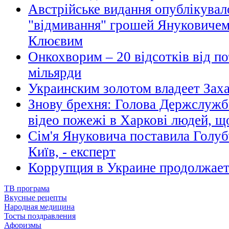
Австрійське видання опублікувал
"відмивання" грошей Януковичем
Клюєвим
Онкохворим – 20 відсотків від по
мільярди
Украинским золотом владеет Зах
Знову брехня: Голова Держслужб
відео пожежі в Харкові людей, що
Сім'я Януковича поставила Голуб
Київ, - експерт
Коррупция в Украине продолжает
ТВ програма
Вкусные рецепты
Народная медицина
Тосты поздравления
Афоризмы