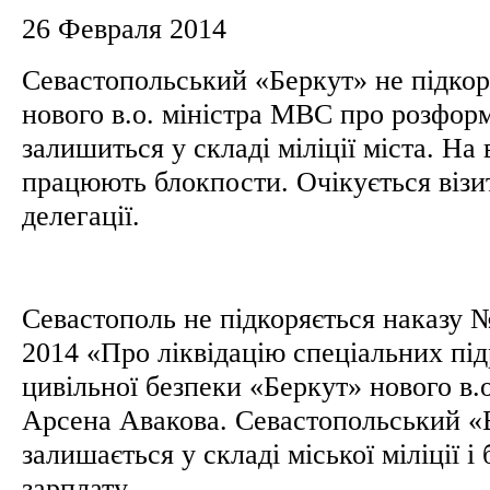
26 Февраля 2014
Севастопольський «Беркут» не підкор
нового в.о. міністра МВС про розформ
залишиться у складі міліції міста. На 
працюють блокпости. Очікується візит
делегації.
Севастополь не підкоряється наказу №
2014 «Про ліквідацію спеціальних підр
цивільної безпеки «Беркут» нового в.
Арсена Авакова. Севастопольський «
залишається у складі міської міліції і
зарплату.