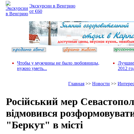
Экскурсии в Венгрию
от €60
Чтобы у мужчины не было любовницы,
Лучшие
нужно уметь...
2012 го
Главная
>>
Новости
>>
Интере
Російський мер Севастопо
відмовився розформовуват
"Беркут" в місті