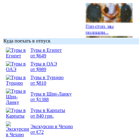
Гоп-стоп, мы
подошли...
Куда поехать в отпуск
Туры в Египет
от $649
Туры в ОАЭ
Подборка
от $989
фотопозитива 1
Туры в Турцию
от $810
Туры в Шри-Ланку
от $1388
Подборка
Туры в Карпаты
фотопозитива 2
от 840 грн.
Экскурсии в Чехию
от €72