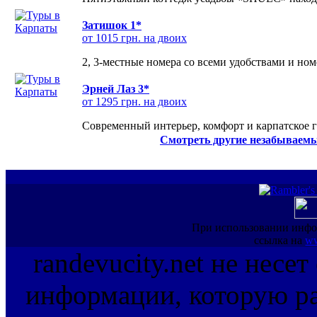
Затишок 1*
от 1015 грн. на двоих
2, 3-местные номера со всеми удобствами и но
Эрней Лаз 3*
от 1295 грн. на двоих
Современный интерьер, комфорт и карпатское г
Смотреть другие незабываемы
При использовании инфо
ссылка на
ww
randevucity.net не несе
информации, которую ра