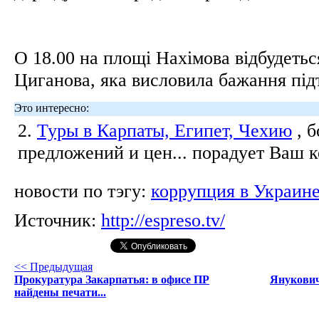
О 18.00 на площі Нахімова відбудетьс
Циганова, яка висловила бажання під
Это интересно:
2.
Туры в Карпаты, Египет, Чехию
, 
предложений и цен... порадует Ваш 
новости по тэгу:
коррупция в Украин
Источник:
http://espreso.tv/
<< Предыдущая
Прокуратура Закарпатья: в офисе ПР
Янукович
найдены печати...