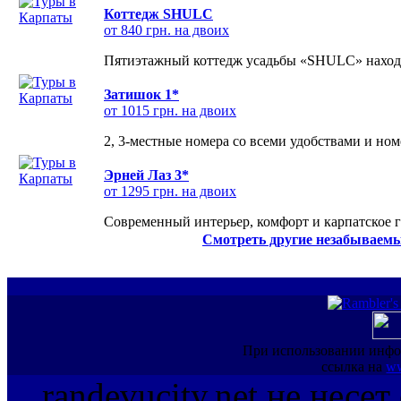
Коттедж SHULC
от 840 грн. на двоих
Пятиэтажный коттедж усадьбы «SHULC» находит
Затишок 1*
от 1015 грн. на двоих
2, 3-местные номера со всеми удобствами и но
Эрней Лаз 3*
от 1295 грн. на двоих
Современный интерьер, комфорт и карпатское г
Смотреть другие незабываемы
При использовании инфо
ссылка на
ww
randevucity.net не несе