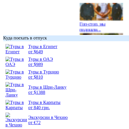
Гоп-стоп, мы
подошли...
Куда поехать в отпуск
Туры в Египет
от $649
Туры в ОАЭ
Подборка
от $989
фотопозитива 1
Туры в Турцию
от $810
Туры в Шри-Ланку
от $1388
Подборка
Туры в Карпаты
фотопозитива 2
от 840 грн.
Экскурсии в Чехию
от €72