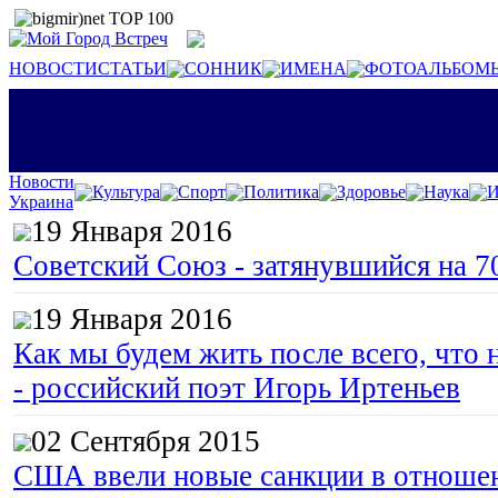
НОВОСТИ
СТАТЬИ
СОННИК
ИМЕНА
ФОТОАЛЬБОМ
Новости
Культура
Спорт
Политика
Здоровье
Наука
И
Украина
19 Января 2016
Советский Союз - затянувшийся на 7
19 Января 2016
Как мы будем жить после всего, что 
- российский поэт Игорь Иртеньев
02 Сентября 2015
США ввели новые санкции в отноше