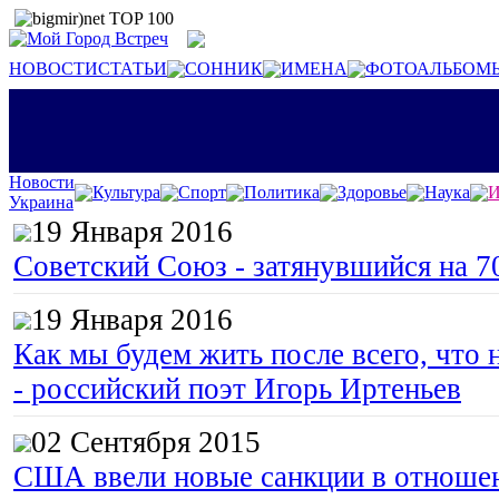
НОВОСТИ
СТАТЬИ
СОННИК
ИМЕНА
ФОТОАЛЬБОМ
Новости
Культура
Спорт
Политика
Здоровье
Наука
И
Украина
19 Января 2016
Советский Союз - затянувшийся на 7
19 Января 2016
Как мы будем жить после всего, что 
- российский поэт Игорь Иртеньев
02 Сентября 2015
США ввели новые санкции в отноше