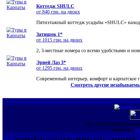
Коттедж SHULC
от 840 грн. на двоих
Пятиэтажный коттедж усадьбы «SHULC» находит
Затишок 1*
от 1015 грн. на двоих
2, 3-местные номера со всеми удобствами и но
Эрней Лаз 3*
от 1295 грн. на двоих
Современный интерьер, комфорт и карпатское г
Смотреть другие незабываемы
При использовании инфо
ссылка на
ww
randevucity.net не несе