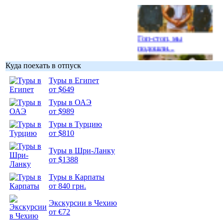
Гоп-стоп, мы
подошли...
Куда поехать в отпуск
Туры в Египет
от $649
Туры в ОАЭ
Подборка
от $989
фотопозитива 1
Туры в Турцию
от $810
Туры в Шри-Ланку
от $1388
Подборка
Туры в Карпаты
фотопозитива 2
от 840 грн.
Экскурсии в Чехию
от €72