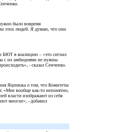
Сенченко.
 нужно было вовремя
и этих людей. Я думаю, что они
ов БЮТ в коалицию – «это сигнал
ты с их амбициями не нужны
происходить», - сказал Сенченко.
ния Яценюка о том, что Комитеты
л: «Мне вообще как-то непонятно,
ней власти изображают из себя
еют многие», - добавил