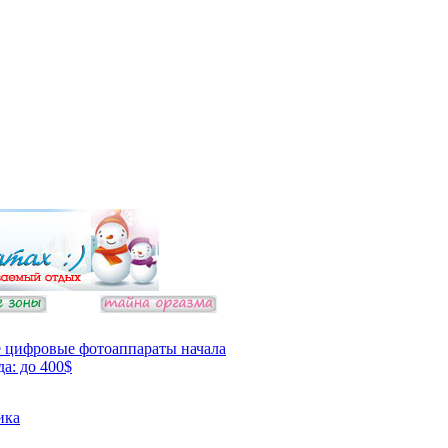
 цифровые фотоаппараты начала
да: до 400$
ика