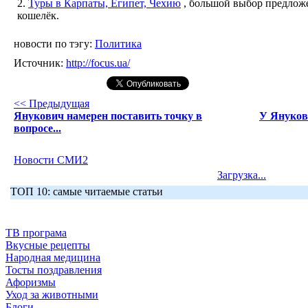
2.
Туры в Карпаты, Египет, Чехию
, большой выбор предложе
кошелёк.
новости по тэгу:
Политика
Источник:
http://focus.ua/
<< Предыдущая
Янукович намерен поставить точку в
У Януков
вопросе...
Новости СМИ2
Загрузка...
ТОП 10: самые читаемые статьи
ТВ програма
Вкусные рецепты
Народная медицина
Тосты поздравления
Афоризмы
Уход за животными
Блоги