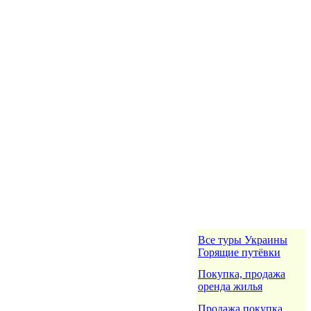
Все туры Украины
Горящие путёвки
Покупка, продажа
оренда жилья
Продажа покупка