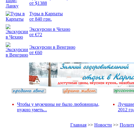
от $1388
Туры в Карпаты
Подборка
от 840 грн.
фотопозитива 2
Экскурсии в Чехию
от €72
Экскурсии в Венгрию
от €60
Чтобы у мужчины не было любовницы,
Лучшие
нужно уметь...
2012 го
Главная
>>
Новости
>>
Полит