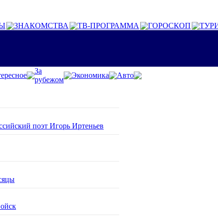
Ы
ЗНАКОМСТВА
ТВ-ПРОГРАММА
ГОРОСКОП
ТУР
За
ересное
Экономика
Авто
рубежом
оссийский поэт Игорь Иртеньев
сяцы
войск