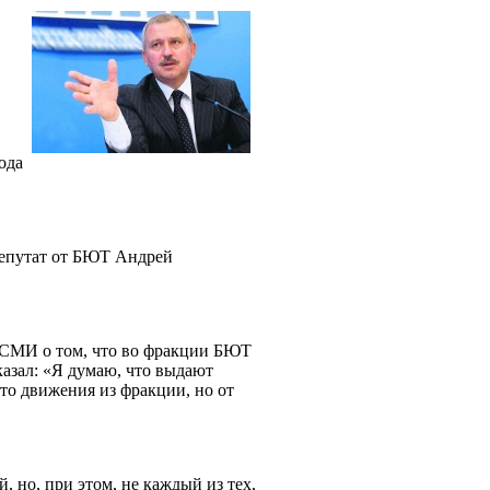
ода
 депутат от БЮТ Андрей
 СМИ о том, что во фракции БЮТ
казал: «Я думаю, что выдают
-то движения из фракции, но от
, но, при этом, не каждый из тех,