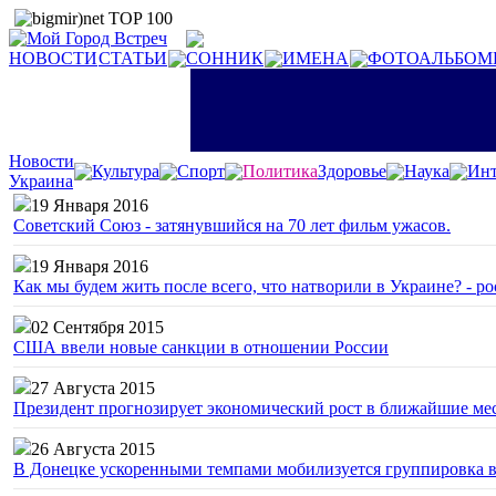
НОВОСТИ
СТАТЬИ
СОННИК
ИМЕНА
ФОТОАЛЬБОМ
Новости
Культура
Спорт
Политика
Здоровье
Наука
Инт
Украина
19 Января 2016
Советский Союз - затянувшийся на 70 лет фильм ужасов.
19 Января 2016
Как мы будем жить после всего, что натворили в Украине? - р
02 Сентября 2015
США ввели новые санкции в отношении России
27 Августа 2015
Президент прогнозирует экономический рост в ближайшие ме
26 Августа 2015
В Донецке ускоренными темпами мобилизуется группировка 