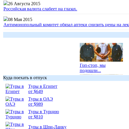
26 Августа 2015
Российская валюта слабеет на глазах.
08 Мая 2015
Антимонопольный комитет обязал аптеки снизить цены на лек
Гоп-стоп, мы
подошли...
Куда поехать в отпуск
Туры в Египет
от $649
Туры в ОАЭ
Подборка
от $989
фотопозитива 1
Туры в Турцию
от $810
Туры в Шри-Ланку