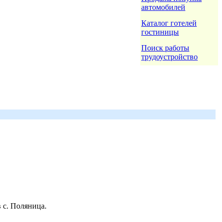
автомобилей
Каталог готелей
гостиницы
Поиск работы
трудоустройство
 с. Поляница.