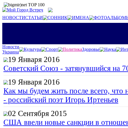
НОВОСТИ
СТАТЬИ
СОННИК
ИМЕНА
ФОТОАЛЬБОМ
Новости
Культура
Спорт
Политика
Здоровье
Наука
Инт
Украина
19 Января 2016
Советский Союз - затянувшийся на 7
19 Января 2016
Как мы будем жить после всего, что 
- российский поэт Игорь Иртеньев
02 Сентября 2015
США ввели новые санкции в отноше