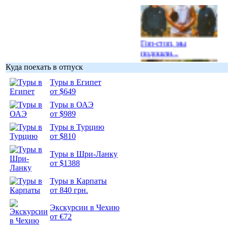
Гоп-стоп, мы
подошли...
Куда поехать в отпуск
Туры в Египет
от $649
Туры в ОАЭ
Подборка
от $989
фотопозитива 1
Туры в Турцию
от $810
Туры в Шри-Ланку
от $1388
Подборка
Туры в Карпаты
фотопозитива 2
от 840 грн.
Экскурсии в Чехию
от €72