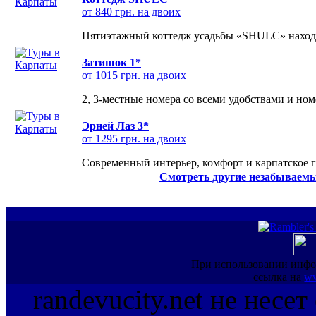
от 840 грн. на двоих
Пятиэтажный коттедж усадьбы «SHULC» находит
Затишок 1*
от 1015 грн. на двоих
2, 3-местные номера со всеми удобствами и но
Эрней Лаз 3*
от 1295 грн. на двоих
Современный интерьер, комфорт и карпатское г
Смотреть другие незабываемы
При использовании инфо
ссылка на
ww
randevucity.net не несе