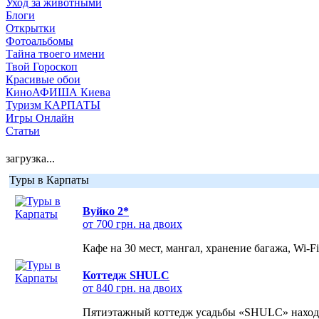
Уход за животными
Блоги
Открытки
Фотоальбомы
Тайна твоего имени
Твой Гороскоп
Красивые обои
КиноАФИША Киева
Туризм КАРПАТЫ
Игры Онлайн
Статьи
загрузка...
Туры в Карпаты
Вуйко 2*
от 700 грн. на двоих
Кафе на 30 мест, мангал, хранение багажа, Wi-F
Коттедж SHULC
от 840 грн. на двоих
Пятиэтажный коттедж усадьбы «SHULC» находит