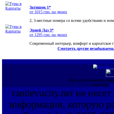
Затишок 1*
от 1015 грн. на двоих
2, 3-местные номера со всеми удобствами и но
Эрней Лаз 3*
от 1295 грн. на двоих
Современный интерьер, комфорт и карпатское г
Смотреть другие незабываемы
При использовании инфо
ссылка на
ww
randevucity.net не несе
информации, которую ра