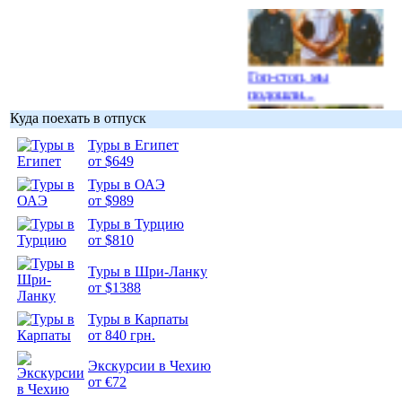
Гоп-стоп, мы
подошли...
Куда поехать в отпуск
Туры в Египет
от $649
Туры в ОАЭ
Подборка
от $989
фотопозитива 1
Туры в Турцию
от $810
Туры в Шри-Ланку
от $1388
Подборка
Туры в Карпаты
фотопозитива 2
от 840 грн.
Экскурсии в Чехию
от €72