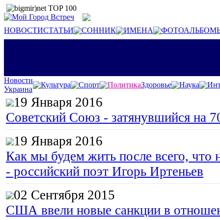
НОВОСТИ
СТАТЬИ
СОННИК
ИМЕНА
ФОТОАЛЬБОМ
Новости
Культура
Спорт
Политика
Здоровье
Наука
Инт
Украина
19 Января 2016
Советский Союз - затянувшийся на 7
19 Января 2016
Как мы будем жить после всего, что 
- российский поэт Игорь Иртеньев
02 Сентября 2015
США ввели новые санкции в отноше