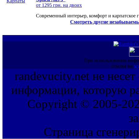
от 1295 грн. на двоих
Современный интерьер, комфорт и карпатское г
Смотреть другие незабываемы
При использовании инфо
ссылка на
ww
randevucity.net не несе
информации, которую ра
Copyright © 2005-202
з
Страница сгенерир