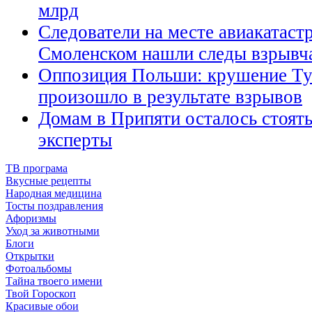
млрд
Cледователи на месте авиакатаст
Смоленском нашли следы взрывч
Оппозиция Польши: крушение Ту
произошло в результате взрывов
Домам в Припяти осталось стоять 
эксперты
ТВ програма
Вкусные рецепты
Народная медицина
Тосты поздравления
Афоризмы
Уход за животными
Блоги
Открытки
Фотоальбомы
Тайна твоего имени
Твой Гороскоп
Красивые обои