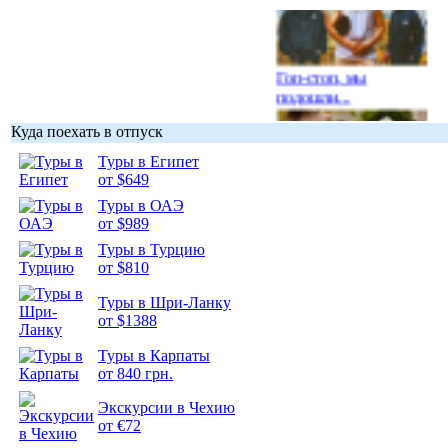
Гоп-стоп, мы
подошли...
Куда поехать в отпуск
Туры в Египет
от $649
Туры в ОАЭ
Подборка
от $989
фотопозитива 1
Туры в Турцию
от $810
Туры в Шри-Ланку
от $1388
Подборка
Туры в Карпаты
фотопозитива 2
от 840 грн.
Экскурсии в Чехию
от €72