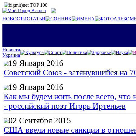
НОВОСТИ
СТАТЬИ
СОННИК
ИМЕНА
ФОТОАЛЬБОМ
Новости
Культура
Спорт
Политика
Здоровье
Наука
И
Украина
19 Января 2016
Советский Союз - затянувшийся на 7
19 Января 2016
Как мы будем жить после всего, что 
- российский поэт Игорь Иртеньев
02 Сентября 2015
США ввели новые санкции в отноше