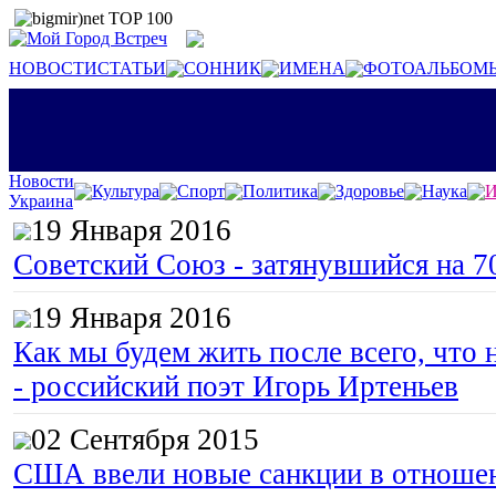
НОВОСТИ
СТАТЬИ
СОННИК
ИМЕНА
ФОТОАЛЬБОМ
Новости
Культура
Спорт
Политика
Здоровье
Наука
И
Украина
19 Января 2016
Советский Союз - затянувшийся на 7
19 Января 2016
Как мы будем жить после всего, что 
- российский поэт Игорь Иртеньев
02 Сентября 2015
США ввели новые санкции в отноше