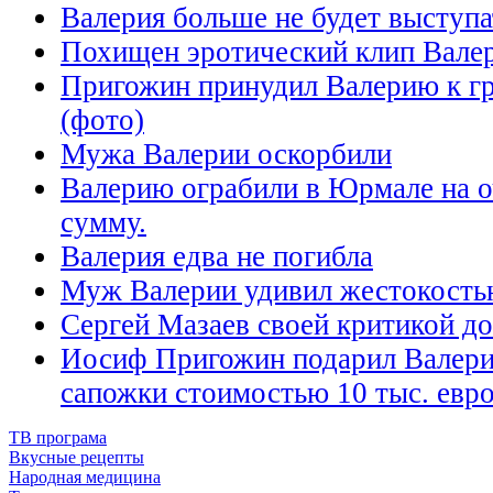
Валерия больше не будет выступа
Похищен эротический клип Вале
Пригожин принудил Валерию к г
(фото)
Мужа Валерии оскорбили
Валерию ограбили в Юрмале на о
сумму.
Валерия едва не погибла
Муж Валерии удивил жестокост
Сергей Мазаев своей критикой до
Иосиф Пригожин подарил Валери
сапожки стоимостью 10 тыс. евр
ТВ програма
Вкусные рецепты
Народная медицина