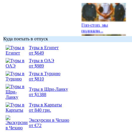
Гоп-стоп, мы
подошли...
Куда поехать в отпуск
Туры в Египет
от $649
Туры в ОАЭ
Подборка
от $989
фотопозитива 1
Туры в Турцию
от $810
Туры в Шри-Ланку
от $1388
Подборка
Туры в Карпаты
фотопозитива 2
от 840 грн.
Экскурсии в Чехию
от €72