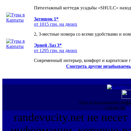
Пятиэтажный коттедж усадьбы «SHULC» находит
Затишок 1*
от 1015 грн. на двоих
2, 3-местные номера со всеми удобствами и но
Эрней Лаз 3*
от 1295 грн. на двоих
Современный интерьер, комфорт и карпатское г
Смотреть другие незабываемы
При использовании инфо
ссылка на
ww
randevucity.net не несе
информации, которую ра