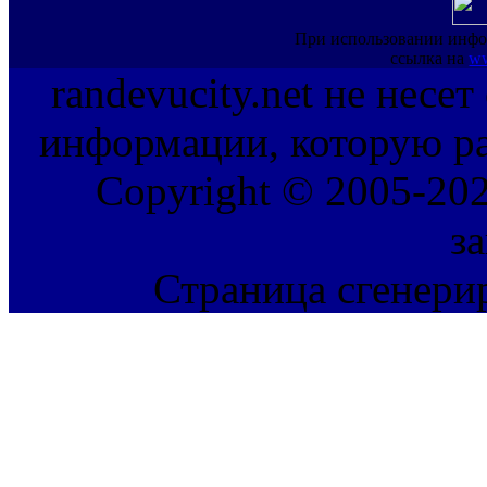
При использовании инфо
ссылка на
ww
randevucity.net не несе
информации, которую ра
Copyright © 2005-202
з
Страница сгенерир