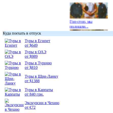
Гоп-стоп, мы
подошли...
Куда поехать в отпуск
Туры в Египет
от $649
Туры в ОАЭ
Подборка
от $989
фотопозитива 1
Туры в Турцию
от $810
Туры в Шри-Ланку
от $1388
Подборка
Туры в Карпаты
фотопозитива 2
от 840 грн.
Экскурсии в Чехию
от €72