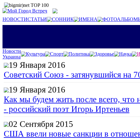
НОВОСТИ
СТАТЬИ
СОННИК
ИМЕНА
ФОТОАЛЬБОМ
Новости
Культура
Спорт
Политика
Здоровье
Наука
И
Украина
19 Января 2016
Советский Союз - затянувшийся на 7
19 Января 2016
Как мы будем жить после всего, что 
- российский поэт Игорь Иртеньев
02 Сентября 2015
США ввели новые санкции в отноше