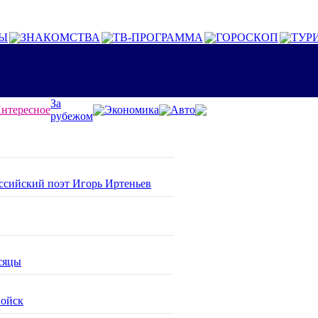
Ы
ЗНАКОМСТВА
ТВ-ПРОГРАММА
ГОРОСКОП
ТУР
За
нтересное
Экономика
Авто
рубежом
оссийский поэт Игорь Иртеньев
сяцы
войск