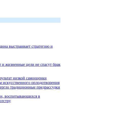
нщина выстраивает стратегию и
 и жизненные цели не спасут брак
зультат низкой самооценки
м искусственного оплодотворения
вергло традиционные предрассудки
ин, воспитывающихся в
сестру