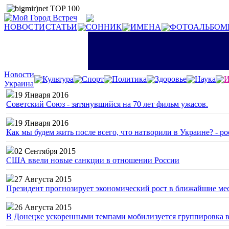
НОВОСТИ
СТАТЬИ
СОННИК
ИМЕНА
ФОТОАЛЬБОМ
Новости
Культура
Спорт
Политика
Здоровье
Наука
И
Украина
19 Января 2016
Советский Союз - затянувшийся на 70 лет фильм ужасов.
19 Января 2016
Как мы будем жить после всего, что натворили в Украине? - р
02 Сентября 2015
США ввели новые санкции в отношении России
27 Августа 2015
Президент прогнозирует экономический рост в ближайшие ме
26 Августа 2015
В Донецке ускоренными темпами мобилизуется группировка 