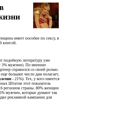
в
жизни
енщина имеет пособие по сексу, в
ой книгой.
ют подобную литературу уже
 с 3% мужчин). По мнению
артнер справился со своей ролью.
, еще большее число дам полагает,
ужчин
- 21%). Тех, у кого имеется
нных Штатов этот показатель
 16 регионов страны. 80% женщин
 85% мужчин, которые думают так
орядке рекламной кампании для