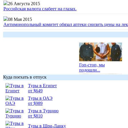
26 Августа 2015
Российская валюта слабеет на глазах.
08 Мая 2015
Антимонопольный комитет обязал аптеки снизить цены на лек
Гоп-стоп, мы
подошли...
Куда поехать в отпуск
Туры в Египет
от $649
Туры в ОАЭ
Подборка
от $989
фотопозитива 1
Туры в Турцию
от $810
Туры в Шри-Ланку