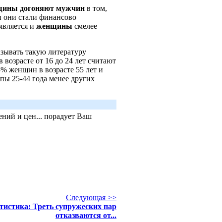
щины
догоняют
мужчин
в том,
и они стали финансово
оявляется и
женщины
смелее
азывать такую литературу
возрасте от 16 до 24 лет считают
% женщин в возрасте 55 лет и
пы 25-44 года менее других
ний и цен... порадует Ваш
Следующая >>
тистика: Треть супружеских пар
отказваются от...