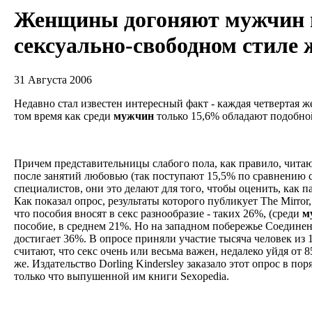
Женщины догоняют мужчин 
сексуально-свободном стиле 
31 Августа 2006
Недавно стал известен интересный факт - каждая четвертая ж
том время как среди
мужчин
только 15,6% обладают подобн
Причем представительницы слабого пола, как правило, чита
после занятий любовью (так поступают 15,5% по сравнению
специалистов, они это делают для того, чтобы оценить, как п
Как показал опрос, результаты которого публикует The Mirror
что пособия вносят в секс разнообразие - таких 26%, (среди
м
пособие, в среднем 21%. Но на западном побережье Соедине
достигает 36%. В опросе приняли участие тысяча человек из
считают, что секс очень или весьма важен, недалеко уйдя от
же. Издательство Dorling Kindersley заказало этот опрос в п
только что выпушенной им книги Sexopedia.