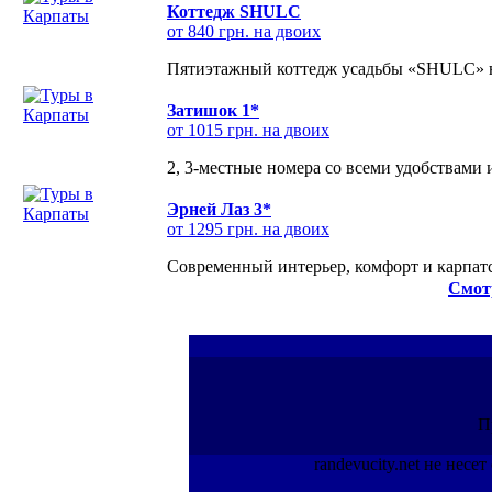
Коттедж SHULC
от 840 грн. на двоих
Пятиэтажный коттедж усадьбы «SHULC» на
Затишок 1*
от 1015 грн. на двоих
2, 3-местные номера со всеми удобствами
Эрней Лаз 3*
от 1295 грн. на двоих
Современный интерьер, комфорт и карпатс
Смот
П
randevucity.net не нес