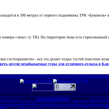
ходится в 300 метрах от первого подъемника ТРК «Буковель» в
 и номера-«люкс» (с ТВ). На территории базы есть горнолыжный
кое гостеприимство - все это делает отдых гостей поистине нез
реть другие незабываемые туры для отличного отдыха в Кар
ри использовании информации в печатном или электронном ви
ссылка на
www.randevucity.net
обязательна
ет ответственности за содержание информации, которую размещаю
Copyright © 2005-2026, RandevuCity.net Все права защищены.