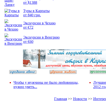
от $1388
Туры в Карпаты
Подборка
от 840 грн.
фотопозитива 2
Экскурсии в Чехию
от €72
Экскурсии в Венгрию
от €60
Чтобы у мужчины не было любовницы,
Лучшие
нужно уметь...
2012 го
Главная
>>
Новости
>>
Интере