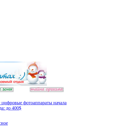
 цифровые фотоаппараты начала
да: до 400$
сное