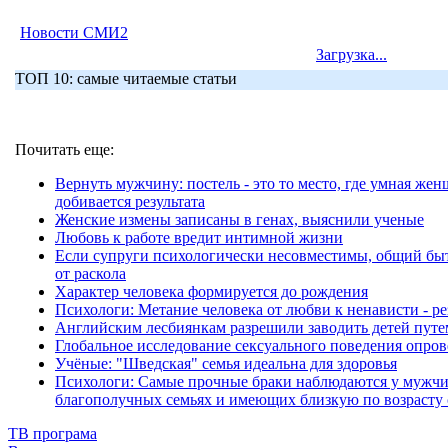
Новости СМИ2
Загрузка...
ТОП 10: самые читаемые статьи
Почитать еще:
Вернуть мужчину: постель - это то место, где умная же
добивается результата
Женские измены записаны в генах, выяснили ученые
Любовь к работе вредит интимной жизни
Если супруги психологически несовместимы, общий быт
от раскола
Характер человека формируется до рождения
Психологи: Метание человека от любви к ненависти - ре
Английским лесбиянкам разрешили заводить детей путе
Глобальное исследование сексуального поведения опро
Учёные: "Шведская" семья идеальна для здоровья
Психологи: Самые прочные браки наблюдаются у мужч
благополучных семьях и имеющих близкую по возрасту 
ТВ програма