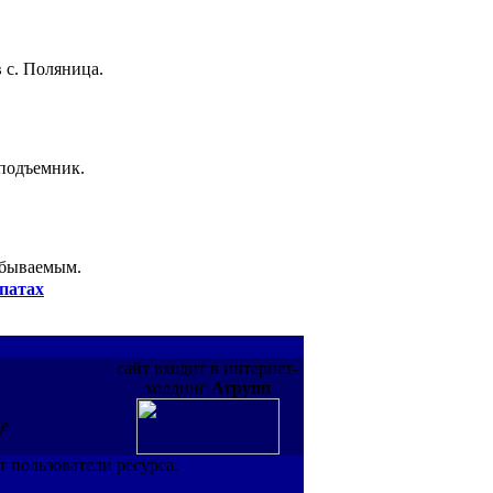
 с. Поляница.
 подъемник.
абываемым.
патах
сайт входит в интернет-
холдинг
Агрупп
де
т пользователи ресурса.