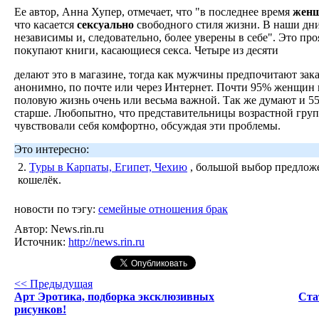
Ее автор, Анна Хупер, отмечает, что "в последнее время
жен
что касается
сексуально
свободного стиля жизни. В наши дн
независимы и, следовательно, более уверены в себе". Это пр
покупают книги, касающиеся секса. Четыре из десяти
делают это в магазине, тогда как мужчины предпочитают зак
анонимно, по почте или через Интернет. Почти 95% женщин в 
половую жизнь очень или весьма важной. Так же думают и 55
старше. Любопытно, что представительницы возрастной груп
чувствовали себя комфортно, обсуждая эти проблемы.
Это интересно:
2.
Туры в Карпаты, Египет, Чехию
, большой выбор предложе
кошелёк.
новости по тэгу:
семейные отношения брак
Автор:
News.rin.ru
Источник:
http://news.rin.ru
<< Предыдущая
Арт Эротика, подборка эксклюзивных
Ста
рисунков!