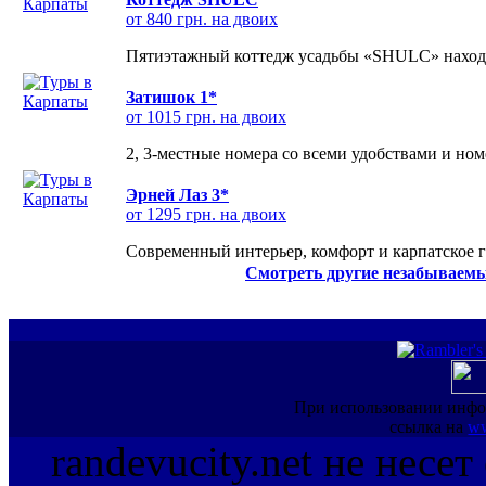
от 840 грн. на двоих
Пятиэтажный коттедж усадьбы «SHULC» находит
Затишок 1*
от 1015 грн. на двоих
2, 3-местные номера со всеми удобствами и но
Эрней Лаз 3*
от 1295 грн. на двоих
Современный интерьер, комфорт и карпатское г
Смотреть другие незабываемы
При использовании инфо
ссылка на
ww
randevucity.net не несе