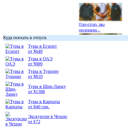
Гоп-стоп, мы
подошли...
Куда поехать в отпуск
Туры в Египет
от $649
Туры в ОАЭ
Подборка
от $989
фотопозитива 1
Туры в Турцию
от $810
Туры в Шри-Ланку
от $1388
Подборка
Туры в Карпаты
фотопозитива 2
от 840 грн.
Экскурсии в Чехию
от €72