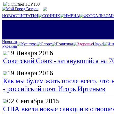
НОВОСТИ
СТАТЬИ
СОННИК
ИМЕНА
ФОТОАЛЬБОМ
Новости
Культура
Спорт
Политика
Здоровье
Наука
Инт
Украина
19 Января 2016
Советский Союз - затянувшийся на 7
19 Января 2016
Как мы будем жить после всего, что 
- российский поэт Игорь Иртеньев
02 Сентября 2015
США ввели новые санкции в отноше