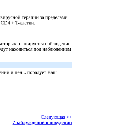
овирусной терапии за пределами
 CD4 + T-клетки.
 которых планируется наблюдение
дут находиться под наблюдением
ний и цен... порадует Ваш
Следующая >>
7 заблуждений о похудении