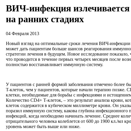
ВИЧ-инфекция излечивается
на ранних стадиях
04 Февраля 2013
Новый взгляд на оптимальные сроки лечения ВИЧ-инфекции
может дать пациентам больше шансов реагирования иммунн
стратегии лечения в будущем. Новое исследование показало, 
что проводится в течение первых четырех месяцев после во
полностью восстанавливает иммунную систему.
У пациентов с ранней формой заболевания отмечено более б
T-клеток, чем у пациентов, которые начали терапию позже. 
клетки, необходимые для борьбы с инфекциями и истощение
Количество CD4+ Т-клеток, – это результат анализа крови, ко
клеток содержится в кубическом миллиметре крови. Он указ
поразил иммунную систему, какова глубина инфекционного п
инфекций, когда необходимо начинать лечение. Среднее кол
отрицательного человека колеблется от 600 до 1900 кл./мл кр
уровень может быть выше или ниже.