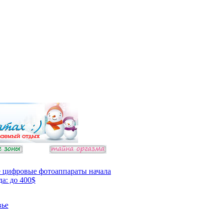
 цифровые фотоаппараты начала
да: до 400$
вье