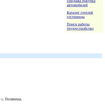
Продажа покупка
автомобилей
Каталог готелей
гостиницы
Поиск работы
трудоустройство
 с. Поляница.