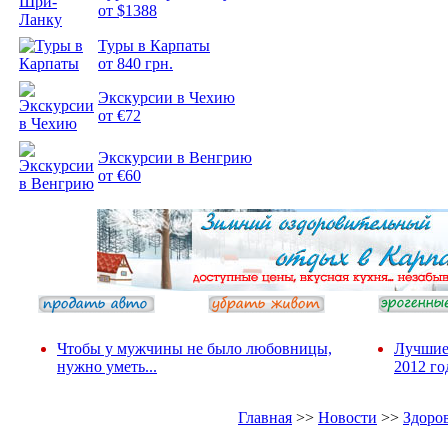
от $1388
Туры в Карпаты
Подборка
от 840 грн.
фотопозитива 2
Экскурсии в Чехию
от €72
Экскурсии в Венгрию
от €60
Чтобы у мужчины не было любовницы,
Лучшие
нужно уметь...
2012 го
Главная
>>
Новости
>>
Здоро