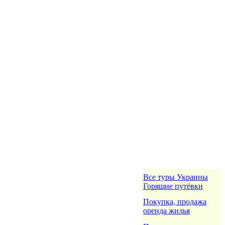
Все туры Украины
Горящие путёвки
Покупка, продажа
оренда жилья