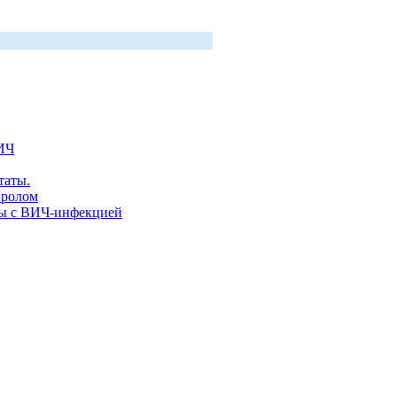
ВИЧ
таты.
пролом
бы с ВИЧ-инфекцией