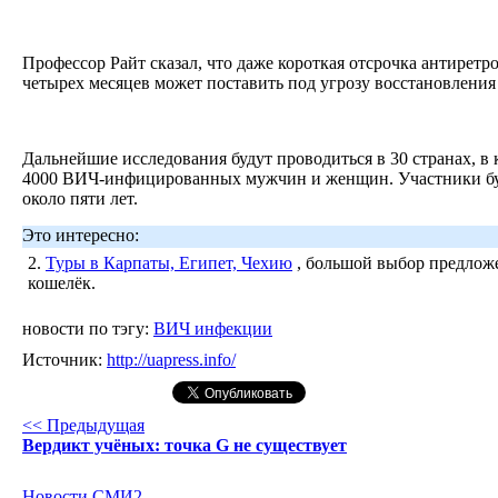
Профессор Райт сказал, что даже короткая отсрочка антиретр
четырех месяцев может поставить под угрозу восстановления
Дальнейшие исследования будут проводиться в 30 странах, в
4000 ВИЧ-инфицированных мужчин и женщин. Участники бу
около пяти лет.
Это интересно:
2.
Туры в Карпаты, Египет, Чехию
, большой выбор предложе
кошелёк.
новости по тэгу:
ВИЧ инфекции
Источник:
http://uapress.info/
<< Предыдущая
Вердикт учёных: точка G не существует
Новости СМИ2