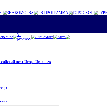
Ы
ЗНАКОМСТВА
ТВ-ПРОГРАММА
ГОРОСКОП
ТУР
За
ересное
Экономика
Авто
рубежом
оссийский поэт Игорь Иртеньев
сяцы
войск