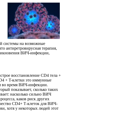
ой системы на возможные
что антиретровирусная терапия,
зникновения ВИЧ-инфекции,
ыстрое восстановление CD4 тела +
CD4 + T-клетки это иммунные
м во время ВИЧ-инфекции.
торый показывает, сколько таких
ывает: насколько сильно ВИЧ
роцесса, каков риск других
ичество CD4+ Т-клеток для ВИЧ-
ови, хотя у некоторых людей этот