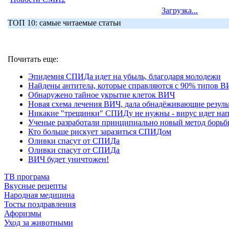
Загрузка...
ТОП 10: самые читаемые статьи
Почитать еще:
Эпидемия СПИДа идет на убыль, благодаря молодежи
Найдены антитела, которые справляются с 90% типов 
Обнаружено тайное укрытие клеток ВИЧ
Новая схема лечения ВИЧ, дала обнадёживающие резуль
Никакие "трещинки" СПИДу не нужны - вирус идет на
Ученые разработали принципиально новый метод борь
Кто больше рискует заразиться СПИДом
Оливки спасут от СПИДа
Оливки спасут от СПИДа
ВИЧ будет уничтожен!
ТВ програма
Вкусные рецепты
Народная медицина
Тосты поздравления
Афоризмы
Уход за животными