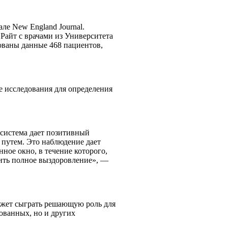
ле New England Journal.
Райт с врачами из Университета
ованы данные 468 пациентов,
е исследования для определения
 система дает позитивный
 путем. Это наблюдение дает
ное окно, в течение которого,
ть полное выздоровление», —
ожет сыграть решающую роль для
ованных, но и других