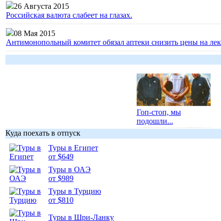
26 Августа 2015
Российская валюта слабеет на глазах.
08 Мая 2015
Антимонопольный комитет обязал аптеки снизить цены на лек
Гоп-стоп, мы
подошли...
Куда поехать в отпуск
Туры в Египет
от $649
Туры в ОАЭ
Подборка
от $989
фотопозитива 1
Туры в Турцию
от $810
Туры в Шри-Ланку