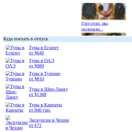
Гоп-стоп, мы
подошли...
Куда поехать в отпуск
Туры в Египет
от $649
Туры в ОАЭ
Подборка
от $989
фотопозитива 1
Туры в Турцию
от $810
Туры в Шри-Ланку
от $1388
Подборка
Туры в Карпаты
фотопозитива 2
от 840 грн.
Экскурсии в Чехию
от €72