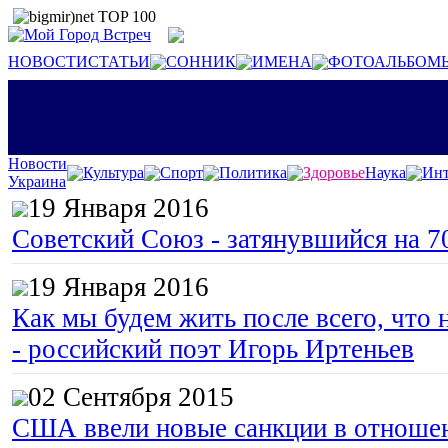
НОВОСТИ
СТАТЬИ
СОННИК
ИМЕНА
ФОТОАЛЬБОМ
Новости
Культура
Спорт
Политика
Здоровье
Наука
Инт
Украина
19 Января 2016
Советский Союз - затянувшийся на 7
19 Января 2016
Как мы будем жить после всего, что 
- российский поэт Игорь Иртеньев
02 Сентября 2015
США ввели новые санкции в отноше