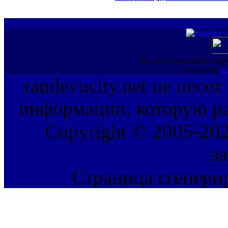
При использовании инфо
ссылка на
ww
randevucity.net не несе
информации, которую ра
Copyright © 2005-202
з
Страница сгенерир