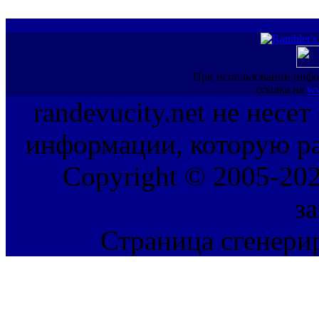
При использовании инфо
ссылка на
ww
randevucity.net не несе
информации, которую ра
Copyright © 2005-202
з
Страница сгенерир