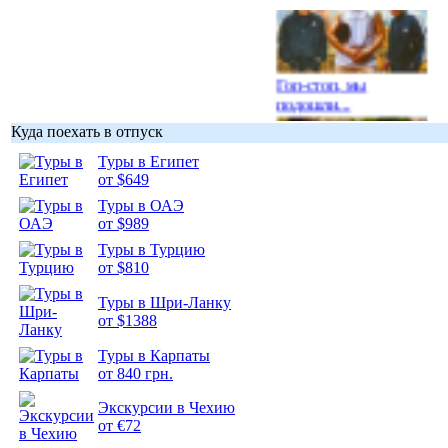
Гоп-стоп, мы
подошли...
Куда поехать в отпуск
Туры в Египет
от $649
Туры в ОАЭ
Подборка
от $989
фотопозитива 1
Туры в Турцию
от $810
Туры в Шри-Ланку
от $1388
Подборка
Туры в Карпаты
фотопозитива 2
от 840 грн.
Экскурсии в Чехию
от €72