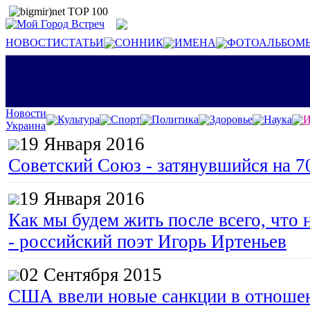
НОВОСТИ
СТАТЬИ
СОННИК
ИМЕНА
ФОТОАЛЬБОМ
Новости
Культура
Спорт
Политика
Здоровье
Наука
И
Украина
19 Января 2016
Советский Союз - затянувшийся на 7
19 Января 2016
Как мы будем жить после всего, что 
- российский поэт Игорь Иртеньев
02 Сентября 2015
США ввели новые санкции в отноше