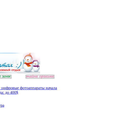
 цифровые фотоаппараты начала
да: до 400$
ура