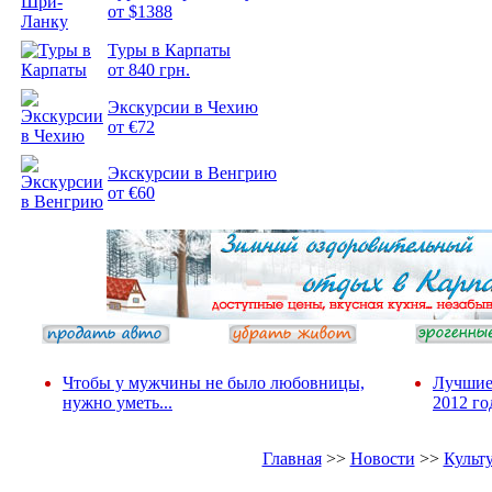
от $1388
Туры в Карпаты
Подборка
от 840 грн.
фотопозитива 2
Экскурсии в Чехию
от €72
Экскурсии в Венгрию
от €60
Чтобы у мужчины не было любовницы,
Лучшие
нужно уметь...
2012 го
Главная
>>
Новости
>>
Культ