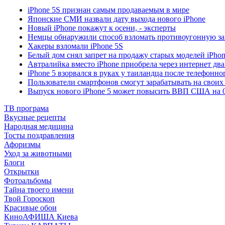
iPhone 5S признан самым продаваемым в мире
Японские СМИ назвали дату выхода нового iPhone
Новый iPhone покажут к осени, - эксперты
Немцы обнаружили способ взломать противоугонную за
Хакеры взломали iPhone 5S
Белый дом снял запрет на продажу старых моделей iPhon
Автралийка вместо iPhone приобрела через интернет два
iPhone 5 взорвался в руках у таиландца после телефонно
Пользователи смартфонов смогут зарабатывать на своих
Выпуск нового iPhone 5 может повысить ВВП США на 
ТВ програма
Вкусные рецепты
Народная медицина
Тосты поздравления
Афоризмы
Уход за животными
Блоги
Открытки
Фотоальбомы
Тайна твоего имени
Твой Гороскоп
Красивые обои
КиноАФИША Киева