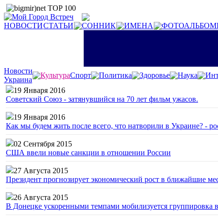
НОВОСТИ
СТАТЬИ
СОННИК
ИМЕНА
ФОТОАЛЬБОМ
Новости
Культура
Спорт
Политика
Здоровье
Наука
Инт
Украина
19 Января 2016
Советский Союз - затянувшийся на 70 лет фильм ужасов.
19 Января 2016
Как мы будем жить после всего, что натворили в Украине? - р
02 Сентября 2015
США ввели новые санкции в отношении России
27 Августа 2015
Президент прогнозирует экономический рост в ближайшие ме
26 Августа 2015
В Донецке ускоренными темпами мобилизуется группировка 