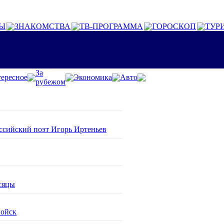
Ы
ЗНАКОМСТВА
ТВ-ПРОГРАММА
ГОРОСКОП
ТУР
За
ересное
Экономика
Авто
рубежом
оссийский поэт Игорь Иртеньев
сяцы
войск