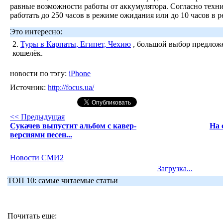
равные возможности работы от аккумулятора. Согласно техн
работать до 250 часов в режиме ожидания или до 10 часов в р
Это интересно:
2.
Туры в Карпаты, Египет, Чехию
, большой выбор предложе
кошелёк.
новости по тэгу:
iPhone
Источник:
http://focus.ua/
<< Предыдущая
Сукачев выпустит альбом с кавер-
На 
версиями песен...
Новости СМИ2
Загрузка...
ТОП 10: самые читаемые статьи
Почитать еще: