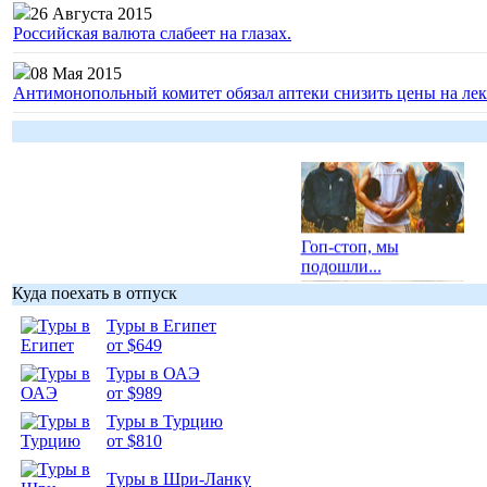
26 Августа 2015
Российская валюта слабеет на глазах.
08 Мая 2015
Антимонопольный комитет обязал аптеки снизить цены на лек
Гоп-стоп, мы
подошли...
Куда поехать в отпуск
Туры в Египет
от $649
Туры в ОАЭ
Подборка
от $989
фотопозитива 1
Туры в Турцию
от $810
Туры в Шри-Ланку