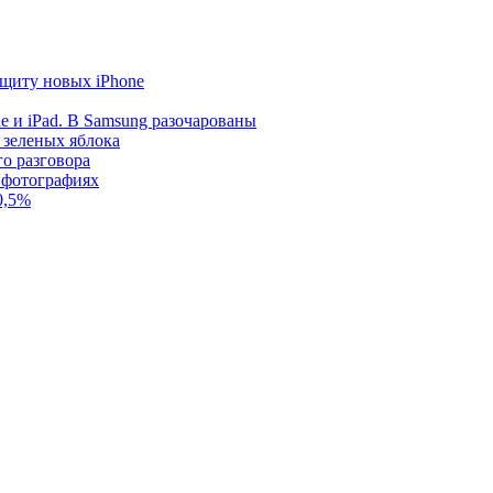
щиту новых iPhone
e и iPad. В Samsung разочарованы
 зеленых яблока
го разговора
 фотографиях
0,5%