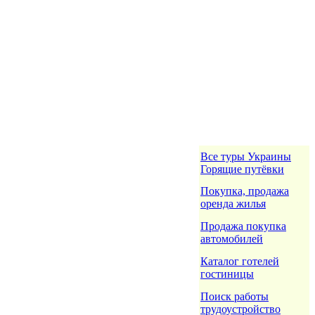
Все туры Украины
Горящие путёвки
Покупка, продажа
оренда жилья
Продажа покупка
автомобилей
Каталог готелей
гостиницы
Поиск работы
трудоустройство