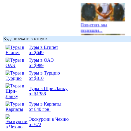
Гоп-стоп, мы
подошли...
Куда поехать в отпуск
Туры в Египет
от $649
Туры в ОАЭ
Подборка
от $989
фотопозитива 1
Туры в Турцию
от $810
Туры в Шри-Ланку
от $1388
Подборка
Туры в Карпаты
фотопозитива 2
от 840 грн.
Экскурсии в Чехию
от €72