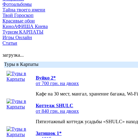
Фотоальбомы
Тайна твоего имени
Твой Гороскоп
Красивые обои
КиноАФИША Киева
Туризм КАРПАТЫ
Игры Онлайн
Статьи
загрузка...
Туры в Карпаты
Вуйко 2*
от 700 грн. на двоих
Кафе на 30 мест, мангал, хранение багажа, Wi-F
Коттедж SHULC
от 840 грн. на двоих
Пятиэтажный коттедж усадьбы «SHULC» находит
Затишок 1*