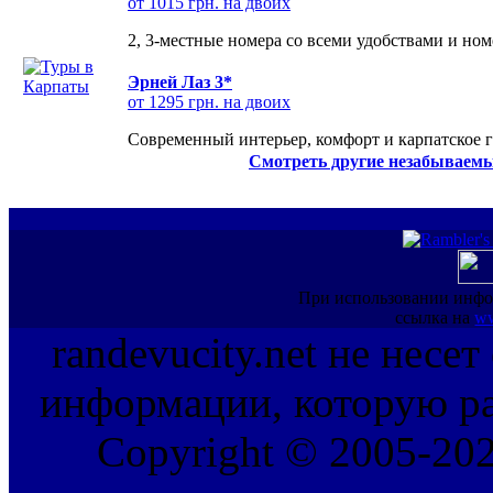
от 1015 грн. на двоих
2, 3-местные номера со всеми удобствами и но
Эрней Лаз 3*
от 1295 грн. на двоих
Современный интерьер, комфорт и карпатское г
Смотреть другие незабываемы
При использовании инфо
ссылка на
ww
randevucity.net не несе
информации, которую ра
Copyright © 2005-202