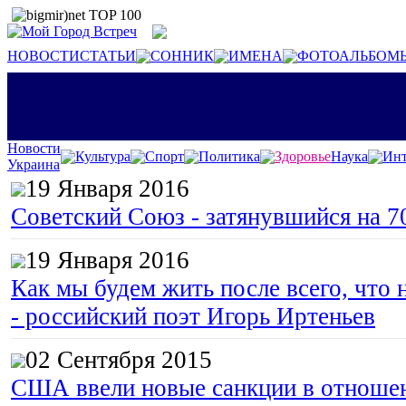
НОВОСТИ
СТАТЬИ
СОННИК
ИМЕНА
ФОТОАЛЬБОМ
Новости
Культура
Спорт
Политика
Здоровье
Наука
Инт
Украина
19 Января 2016
Советский Союз - затянувшийся на 7
19 Января 2016
Как мы будем жить после всего, что 
- российский поэт Игорь Иртеньев
02 Сентября 2015
США ввели новые санкции в отноше