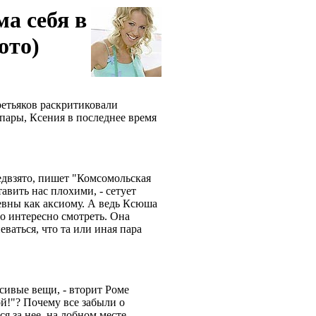
а себя в
ото)
ретьяков раскритиковали
пары, Ксения в последнее время
едвзято, пишет "Комсомольская
тавить нас плохими, - сетует
евны как аксиому. А ведь Ксюша
ло интересно смотреть. Она
еваться, что та или иная пара
сивые вещи, - вторит Роме
ой!"? Почему все забыли о
я за нее, на лобном месте