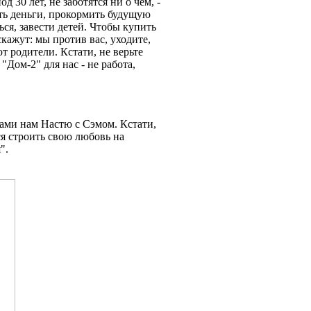
 30 лет, не заботятся ни о чем, -
ать деньги, прокормить будущую
я, завести детей. Чтобы купить
скажут: мы против вас, уходите,
т родители. Кстати, не верьте
 "Дом-2" для нас - не работа,
тами нам Настю с Сэмом. Кстати,
тся строить свою любовь на
я".