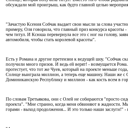
обсуждали мой проигрыш, как будто главной целью меропри
"Зачастую Ксения Собчак выдает свои мысли за слова участник
примеру, Оля говорила, что главный приз конкурса красоты - 
чем титул. И Ксюша перевернула все это с ног на голову, заяв
автомобиля, чтобы стать королевой красоты".
Есть у Романа и другие претензии к ведущей шоу. "Собчак ска
получили много призов. И ведь ей верят! - возмущается Рома. 
протестует, что тот же Чуев, который на проекте меньше года
Солнце выиграла миллион, а теперь еще машину. Наши же с 
Доминиканскую Республику и миллион - как кость всем в го
По словам Третьякова, они с Олей не собираются "просто сид
проекта". "Мне странно, когда меня обвиняют в жадности. Мы
горами - выход продолжения... И это только наши заслуги!" -