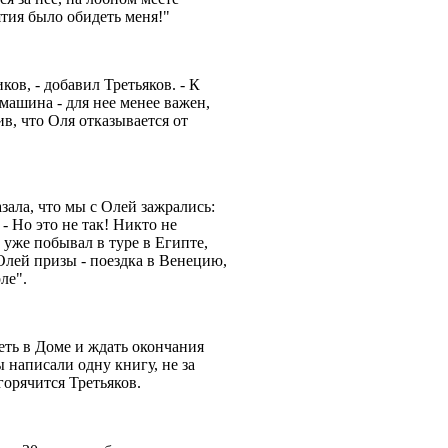
ятия было обидеть меня!"
ов, - добавил Третьяков. - К
машина - для нее менее важен,
ив, что Оля отказывается от
зала, что мы с Олей зажрались:
- Но это не так! Никто не
, уже побывал в туре в Египте,
Олей призы - поездка в Венецию,
рле".
еть в Доме и ждать окончания
 написали одну книгу, не за
 горячится Третьяков.