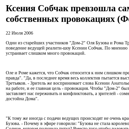
Ксения Собчак превзошла сам
собственных провокациях (Ф
22 Июля 2006
Одни из старейших участников "Дом-2" Оля Бузова и Рома Т
поведение ведущей реалити-шоу Ксении Собчак. По мнению 
устраивает слишком много провокаций.
Оле и Роме кажется, что Собчак относится к ним слишком пр
правда". "Да, в последнее время весь коллектив пытается выс
Третьяков. - Зритель же воспринимает слова Ксении Анатоль
на работе, и ее главная цель - провокация. Чтобы "Дом-2" бы
заставляет нас переживать и конфликтовать, а зрителей - сомн
достойна Дома".
"К тому же иногда с подачи ведущих происходят не очень кра
Бузова. - Почему в эфире говорили: "Бузова не стала королев
Солнце, которая получила титул? Вместо того чтобы радоватьс