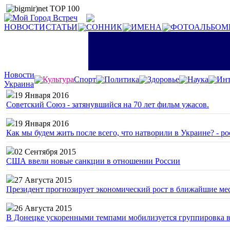
НОВОСТИ
СТАТЬИ
СОННИК
ИМЕНА
ФОТОАЛЬБОМ
Новости
Культура
Спорт
Политика
Здоровье
Наука
Инт
Украина
19 Января 2016
Советский Союз - затянувшийся на 70 лет фильм ужасов.
19 Января 2016
Как мы будем жить после всего, что натворили в Украине? - р
02 Сентября 2015
США ввели новые санкции в отношении России
27 Августа 2015
Президент прогнозирует экономический рост в ближайшие ме
26 Августа 2015
В Донецке ускоренными темпами мобилизуется группировка 