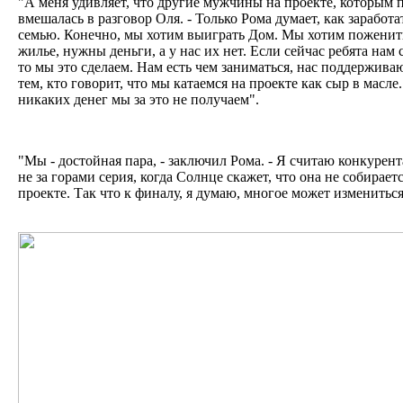
"А меня удивляет, что другие мужчины на проекте, которым под
вмешалась в разговор Оля. - Только Рома думает, как заработ
семью. Конечно, мы хотим выиграть Дом. Мы хотим поженитьс
жилье, нужны деньги, а у нас их нет. Если сейчас ребята нам 
то мы это сделаем. Нам есть чем заниматься, нас поддерживаю
тем, кто говорит, что мы катаемся на проекте как сыр в масле.
никаких денег мы за это не получаем".
"Мы - достойная пара, - заключил Рома. - Я считаю конкурен
не за горами серия, когда Солнце скажет, что она не собирае
проекте. Так что к финалу, я думаю, многое может изменитьс