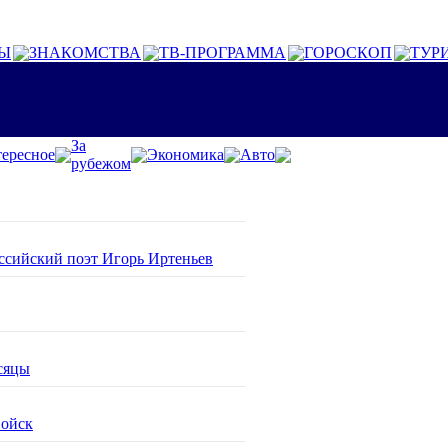
Ы
ЗНАКОМСТВА
ТВ-ПРОГРАММА
ГОРОСКОП
ТУР
За
ересное
Экономика
Авто
рубежом
оссийский поэт Игорь Иртеньев
сяцы
войск