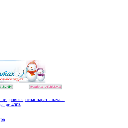
 цифровые фотоаппараты начала
да: до 400$
ура