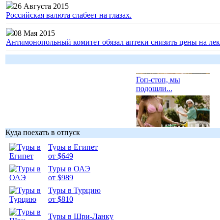
26 Августа 2015
Российская валюта слабеет на глазах.
08 Мая 2015
Антимонопольный комитет обязал аптеки снизить цены на лек
Гоп-стоп, мы
подошли...
Куда поехать в отпуск
Подборка
Туры в Египет
фотопозитива 1
от $649
Туры в ОАЭ
от $989
Туры в Турцию
от $810
Подборка
Туры в Шри-Ланку
фотопозитива 2