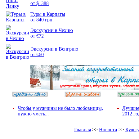
от $1388
Туры в Карпаты
от 840 грн.
Экскурсии в Чехию
от €72
Экскурсии в Венгрию
от €60
Чтобы у мужчины не было любовницы,
Лучшие
нужно уметь...
2012 го
Главная
>>
Новости
>>
Культ