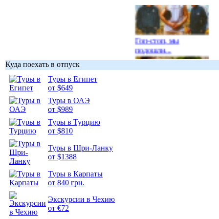
Гоп-стоп, мы
подошли...
Куда поехать в отпуск
Туры в Египет
от $649
Туры в ОАЭ
Подборка
от $989
фотопозитива 1
Туры в Турцию
от $810
Туры в Шри-Ланку
от $1388
Подборка
Туры в Карпаты
фотопозитива 2
от 840 грн.
Экскурсии в Чехию
от €72