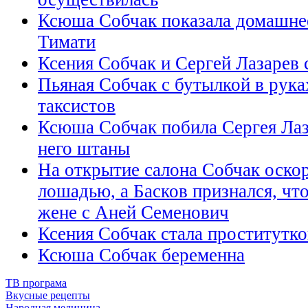
Ксюша Собчак показала домашнее
Тимати
Ксения Собчак и Сергей Лазарев 
Пьяная Собчак с бутылкой в рука
таксистов
Ксюша Собчак побила Сергея Лаза
него штаны
На открытие салона Собчак оскор
лошадью, а Басков признался, чт
жене с Аней Семенович
Ксения Собчак стала проститутк
Ксюша Собчак беременна
ТВ програма
Вкусные рецепты
Народная медицина