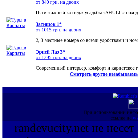
от 840 грн. на двоих
Пятиэтажный коттедж усадьбы «SHULC» находит
Затишок 1*
от 1015 грн. на двоих
2, 3-местные номера со всеми удобствами и но
Эрней Лаз 3*
от 1295 грн. на двоих
Современный интерьер, комфорт и карпатское г
Смотреть другие незабываемы
При использовании инфо
ссылка на
ww
randevucity.net не несе