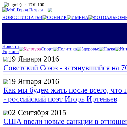
НОВОСТИ
СТАТЬИ
СОННИК
ИМЕНА
ФОТОАЛЬБОМ
Новости
Культура
Спорт
Политика
Здоровье
Наука
Инт
Украина
19 Января 2016
Советский Союз - затянувшийся на 7
19 Января 2016
Как мы будем жить после всего, что 
- российский поэт Игорь Иртеньев
02 Сентября 2015
США ввели новые санкции в отноше