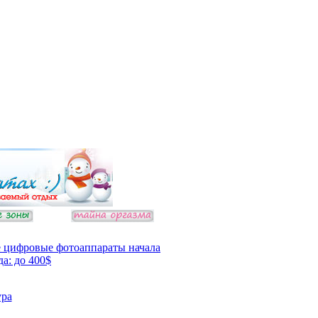
 цифровые фотоаппараты начала
да: до 400$
ура