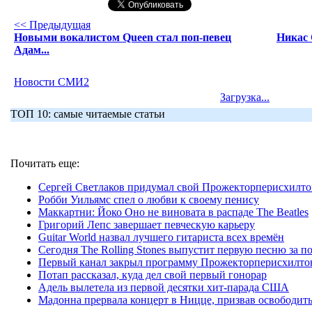
<< Предыдущая
Новыми вокалистом Queen стал поп-певец
Никас 
Адам...
Новости СМИ2
Загрузка...
ТОП 10: самые читаемые статьи
Почитать еще:
Сергей Светлаков придумал свой Прожекторперисхилт
Робби Уильямс спел о любви к своему пенису
Маккартни: Йоко Оно не виновата в распаде The Beatles
Григорий Лепс завершает певческую карьеру
Guitar World назвал лучшего гитариста всех времён
Сегодня The Rolling Stones выпустит первую песню за п
Первый канал закрыл программу Прожекторперисхилто
Потап рассказал, куда дел свой первый гонорар
Адель вылетела из первой десятки хит-парада США
Мадонна прервала концерт в Ницце, призвав освободить 