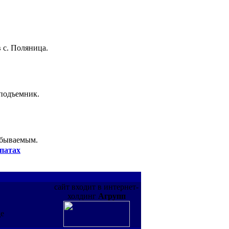
 с. Поляница.
 подъемник.
абываемым.
патах
сайт входит в интернет-
холдинг
Агрупп
де