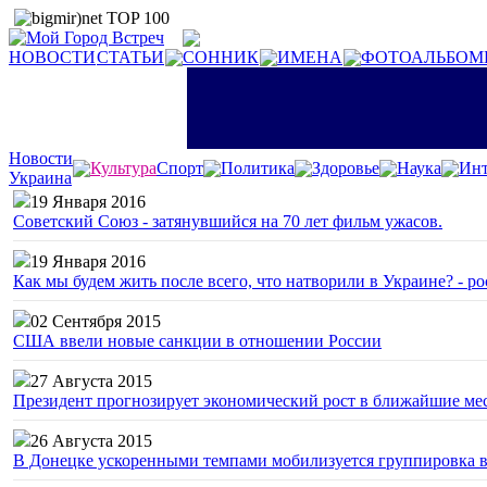
НОВОСТИ
СТАТЬИ
СОННИК
ИМЕНА
ФОТОАЛЬБОМ
Новости
Культура
Спорт
Политика
Здоровье
Наука
Инт
Украина
19 Января 2016
Советский Союз - затянувшийся на 70 лет фильм ужасов.
19 Января 2016
Как мы будем жить после всего, что натворили в Украине? - р
02 Сентября 2015
США ввели новые санкции в отношении России
27 Августа 2015
Президент прогнозирует экономический рост в ближайшие ме
26 Августа 2015
В Донецке ускоренными темпами мобилизуется группировка 