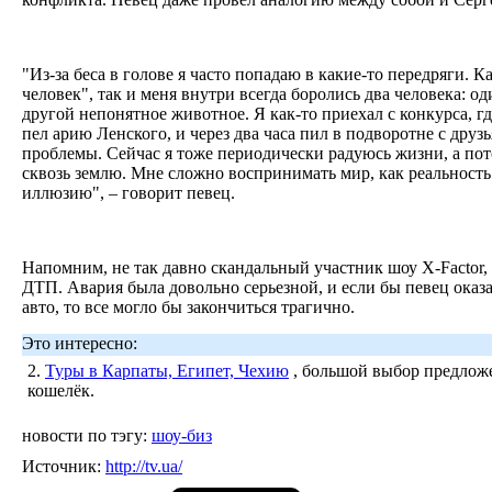
"Из-за беса в голове я часто попадаю в какие-то передряги. 
человек", так и меня внутри всегда боролись два человека: од
другой непонятное животное. Я как-то приехал с конкурса, гд
пел арию Ленского, и через два часа пил в подворотне с друз
проблемы. Сейчас я тоже периодически радуюсь жизни, а пот
сквозь землю. Мне сложно воспринимать мир, как реальность
иллюзию", – говорит певец.
Напомним, не так давно скандальный участник шоу X-Factor
ДТП. Авария была довольно серьезной, и если бы певец оказа
авто, то все могло бы закончиться трагично.
Это интересно:
2.
Туры в Карпаты, Египет, Чехию
, большой выбор предложе
кошелёк.
новости по тэгу:
шоу-биз
Источник:
http://tv.ua/