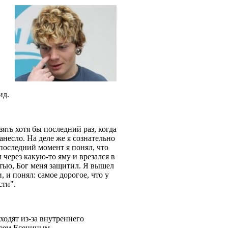
ид.
зять хотя бы последний раз, когда
анесло. На деле же я сознательно
 последний момент я понял, что
 через какую-то яму и врезался в
стью, Бог меня защитил. Я вышел
и понял: самое дорогое, что у
сти".
ходят из-за внутреннего
геем Есениным.