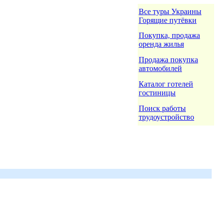
Все туры Украины
Горящие путёвки
Покупка, продажа
оренда жилья
Продажа покупка
автомобилей
Каталог готелей
гостиницы
Поиск работы
трудоустройство