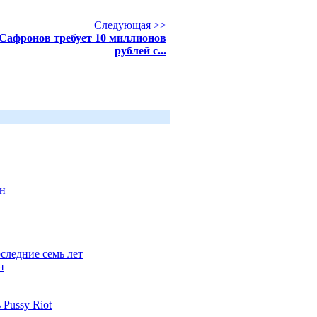
Следующая >>
Сафронов требует 10 миллионов
рублей с...
он
оследние семь лет
н
Pussy Riot