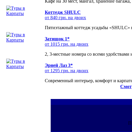
Кафе на 30 мест, мангал, хранение багажа,
Коттедж SHULC
от 840 грн. на двоих
Пятиэтажный коттедж усадьбы «SHULC» на
Затишок 1*
от 1015 грн. на двоих
2, 3-местные номера со всеми удобствами
Эрней Лаз 3*
от 1295 грн. на двоих
Современный интерьер, комфорт и карпатс
Смот
П