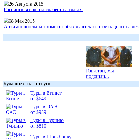
26 Августа 2015
Российская валюта слабеет на глазах.
08 Мая 2015
Антимонопольный комитет обязал аптеки снизить цены на лек
Гоп-стоп, мы
подошли...
Куда поехать в отпуск
Туры в Египет
от $649
Туры в ОАЭ
Подборка
от $989
фотопозитива 1
Туры в Турцию
от $810
Туры в Шри-Ланку