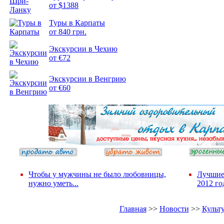
от $1388
Туры в Карпаты
Подборка
от 840 грн.
фотопозитива 2
Экскурсии в Чехию
от €72
Экскурсии в Венгрию
от €60
Чтобы у мужчины не было любовницы,
Лучшие
нужно уметь...
2012 го
Главная
>>
Новости
>>
Культ