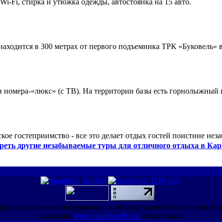
 Wi-Fi, стирка и утюжка одежды, автостоянка на 15 авто.
ходится в 300 метрах от первого подъемника ТРК «Буковель» в
 и номера-«люкс» (с ТВ). На территории базы есть горнолыжный
кое гостеприимство - все это делает отдых гостей поистине нез
реть другие незабываемые туры для отличного отдыха в Кар
ри использовании информации в печатном или электронном ви
ссылка на
www.randevucity.net
обязательна