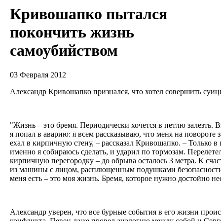
Кривошапко пытался
покончить жизнь
самоубийством
03 Февраля 2012
Александр Кривошапко признался, что хотел совершить суиц
"Жизнь – это бремя. Периодически хочется в петлю залезть. В
я попал в аварию: я всем рассказываю, что меня на повороте з
ехал в кирпичную стену, – рассказал Кривошапко. – Только в
именно я собираюсь сделать, и ударил по тормозам. Перелетел
кирпичную перегородку – до обрыва осталось 3 метра. К сча
из машины с лицом, расплющенным подушками безопасности, 
меня есть – это моя жизнь. Бремя, которое нужно достойно не
Александр уверен, что все бурные события в его жизни проис
конфликта. Певец даже провел аналогию между собой и Сер